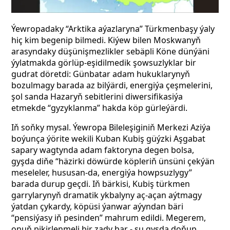
Ýewropadaky “Arktika aýazlaryna” Türkmenbaşy ýaly
hiç kim begenip bilmedi. Kiýew bilen Moskwanyň
arasyndaky düşünişmezlikler sebäpli Köne dünýäni
ýylatmakda görlüp-eşidilmedik şowsuzlyklar bir
gudrat döretdi: Günbatar adam hukuklarynyň
bozulmagy barada az bilýärdi, energiýa çeşmelerini,
şol sanda Hazaryň sebitlerini diwersifikasiýa
etmekde “gyzyklanma” hakda köp gürleýärdi.
Iň soňky mysal. Ýewropa Bileleşiginiň Merkezi Aziýa
boýunça ýörite wekili Kuban Kubiş güýzki Aşgabat
sapary wagtynda adam faktoryna degen bolsa,
gyşda diňe “häzirki döwürde köpleriň ünsüni çekýän
meseleler, hususan-da, energiýa howpsuzlygy”
barada durup geçdi. Iň bärkisi, Kubiş türkmen
garrylarynyň dramatik ykbalyny aç-açan aýtmagy
ýatdan çykardy, köpüsi ýanwar aýyndan bäri
“pensiýasy iň pesinden” mahrum edildi. Megerem,
onuň pikirlenmeli bir zady bar - şu gyşda doňup