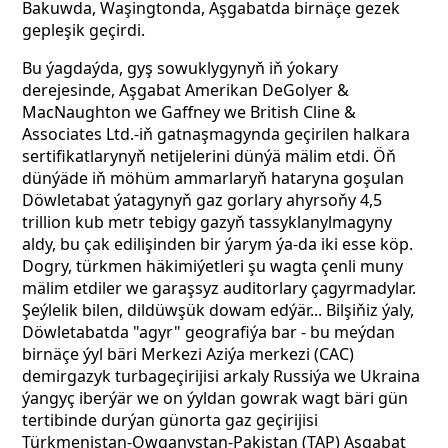
Bakuwda, Waşingtonda, Aşgabatda birnäçe gezek
gepleşik geçirdi.
Bu ýagdaýda, gyş sowuklygynyň iň ýokary
derejesinde, Aşgabat Amerikan DeGolyer &
MacNaughton we Gaffney we British Cline &
Associates Ltd.-iň gatnaşmagynda geçirilen halkara
sertifikatlarynyň netijelerini dünýä mälim etdi. Öň
dünýäde iň möhüm ammarlaryň hataryna goşulan
Döwletabat ýatagynyň gaz gorlary ahyrsoňy 4,5
trillion kub metr tebigy gazyň tassyklanylmagyny
aldy, bu çak edilişinden bir ýarym ýa-da iki esse köp.
Dogry, türkmen häkimiýetleri şu wagta çenli muny
mälim etdiler we garaşsyz auditorlary çagyrmadylar.
Şeýlelik bilen, dildüwşük dowam edýär... Bilşiňiz ýaly,
Döwletabatda "agyr" geografiýa bar - bu meýdan
birnäçe ýyl bäri Merkezi Aziýa merkezi (CAC)
demirgazyk turbageçirijisi arkaly Russiýa we Ukraina
ýangyç iberýär we on ýyldan gowrak wagt bäri gün
tertibinde durýan günorta gaz geçirijisi
Türkmenistan-Owganystan-Pakistan (TAP) Aşgabat