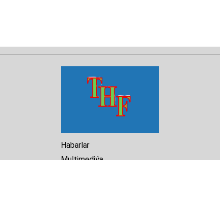
Habarlar
Multimediýa
Hasabat
Kitaphana
Arhiw
Biz barada