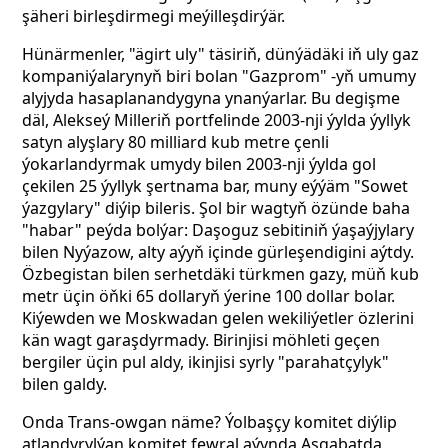
şäheri birleşdirmegi meýilleşdirýär.
Hünärmenler, "ägirt uly" täsiriň, dünýädäki iň uly gaz
kompaniýalarynyň biri bolan "Gazprom" -yň umumy
alyjyda hasaplanandygyna ynanýarlar. Bu degişme
däl, Alekseý Milleriň portfelinde 2003-nji ýylda ýyllyk
satyn alyşlary 80 milliard kub metre çenli
ýokarlandyrmak umydy bilen 2003-nji ýylda gol
çekilen 25 ýyllyk şertnama bar, muny eýýäm "Sowet
ýazgylary" diýip bileris. Şol bir wagtyň özünde baha
"habar" peýda bolýar: Daşoguz sebitiniň ýaşaýjylary
bilen Nyýazow, alty aýyň içinde gürleşendigini aýtdy.
Özbegistan bilen serhetdäki türkmen gazy, müň kub
metr üçin öňki 65 dollaryň ýerine 100 dollar bolar.
Kiýewden we Moskwadan gelen wekiliýetler
özlerini
kän wagt garaşdyrmady. Birinjisi möhleti geçen
bergiler üçin pul aldy, ikinjisi syrly "parahatçylyk"
bilen galdy.
Onda Trans-owgan näme? Ýolbaşçy komitet diýlip
atlandyrylýan komitet fewral aýynda Aşgabatda