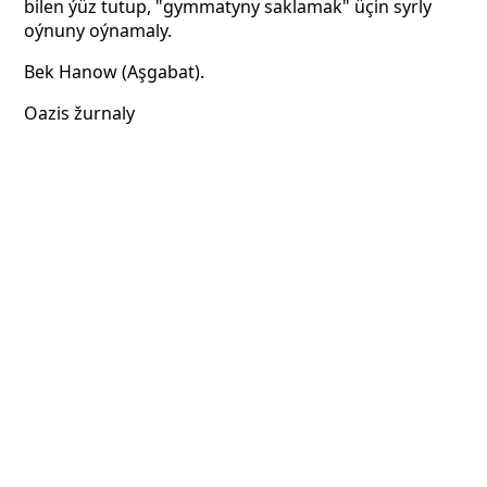
bilen ýüz tutup, "gymmatyny saklamak" üçin syrly
oýnuny oýnamaly.
Bek Hanow (Aşgabat).
Oazis žurnaly