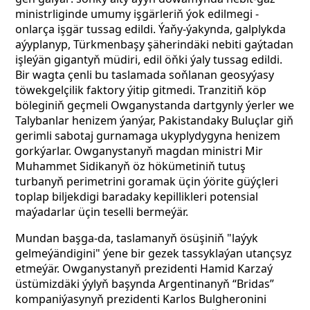
ministrliginde umumy işgärleriň ýok edilmegi -
onlarça işgär tussag edildi. Ýaňy-ýakynda, galplykda
aýyplanyp, Türkmenbaşy şäherindäki nebiti gaýtadan
işleýän gigantyň müdiri, edil öňki ýaly tussag edildi.
Bir wagta çenli bu taslamada soňlanan geosyýasy
töwekgelçilik faktory ýitip gitmedi. Tranzitiň köp
böleginiň geçmeli Owganystanda dartgynly ýerler we
Talybanlar henizem ýanýar, Pakistandaky Buluçlar giň
gerimli sabotaj gurnamaga ukyplydygyna henizem
gorkýarlar. Owganystanyň magdan ministri Mir
Muhammet Sidikanyň öz hökümetiniň tutuş
turbanyň perimetrini goramak üçin ýörite güýçleri
toplap biljekdigi baradaky kepillikleri potensial
maýadarlar üçin teselli bermeýär.
Mundan başga-da, taslamanyň ösüşiniň "laýyk
gelmeýändigini" ýene bir gezek tassyklaýan utançsyz
etmeýär. Owganystanyň prezidenti Hamid Karzaý
üstümizdäki ýylyň başynda Argentinanyň “Bridas”
kompaniýasynyň prezidenti Karlos Bulgheronini