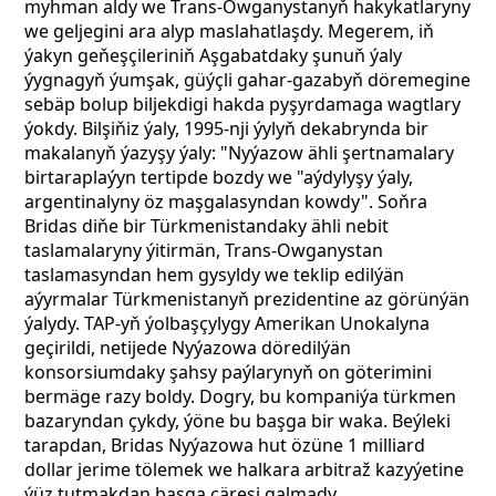
myhman aldy we Trans-Owganystanyň hakykatlaryny
we geljegini ara alyp maslahatlaşdy. Megerem, iň
ýakyn geňeşçileriniň Aşgabatdaky şunuň ýaly
ýygnagyň ýumşak, güýçli gahar-gazabyň döremegine
sebäp bolup biljekdigi hakda pyşyrdamaga wagtlary
ýokdy. Bilşiňiz ýaly, 1995-nji ýylyň dekabrynda bir
makalanyň ýazyşy ýaly: "Nyýazow ähli şertnamalary
birtaraplaýyn tertipde bozdy we "aýdylyşy ýaly,
argentinalyny öz maşgalasyndan kowdy". Soňra
Bridas diňe bir Türkmenistandaky ähli nebit
taslamalaryny ýitirmän, Trans-Owganystan
taslamasyndan hem gysyldy we teklip edilýän
aýyrmalar Türkmenistanyň prezidentine az görünýän
ýalydy. TAP-yň ýolbaşçylygy Amerikan Unokalyna
geçirildi, netijede Nyýazowa döredilýän
konsorsiumdaky şahsy paýlarynyň on göterimini
bermäge razy boldy. Dogry, bu kompaniýa türkmen
bazaryndan çykdy, ýöne bu başga bir waka. Beýleki
tarapdan, Bridas Nyýazowa hut özüne 1 milliard
dollar jerime tölemek we halkara arbitraž kazyýetine
ýüz tutmakdan başga çäresi galmady.