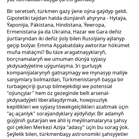
Bir seretseň, türkmen gazy ýene oýna gaýdyp geldi.
Gipotetiki taýdan hatda dünýäniň ahyryna - Hytaýa,
Ýaponiýa, Päkistana, Hindistana, Ýewropa,
Ermenistana ýa-da Ukraina, Hazar we Gara deňiz
ýurtlaryndan iki deňiz ýoly bilen Russiýany aýlanyp
geçip bolýar. Emma Aşgabatdaky awtoritar hökümet
muňa mätäçmi? Bu täze aragatnaşyklaryň,
borçnamalaryň we umuman dünýä syýasy
ykdysadyýetine uýgunlaşma. Iri gurluşyk
kompaniýalarynyň gatnaşmagy we mynasyp maliýe
sanjymlary bolmazdan, Türkmenistanyň başga bir
turbageçiriji gurup bilmejekdigi we potensial
"oýunçylar" hem öz gezeginde belli arsenal-
ykdysadyýeti liberallaşdyrmak, howpsuzlyk
kepillikleri we syýasy töwekgelçilikleri azaltmak üçin
"aç-açanlyk" soraýandyklary aýdyňdyr. Bir adamyň
güýjiniň gutarýan we ähli iş meýilnamalaryna şahsy
gol çekilen Merkezi Aziýa "adasy" üçin bu sorag ýok.
Şeýlelik bilen, türkmenbaşy astronomiki şahsyýetler