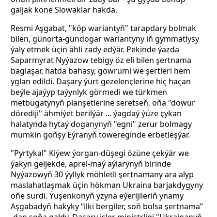
galjak köne Slowaklar hakda.
Resmi Aşgabat, "köp wariantyň" tarapdary bolmak
bilen, günorta-gündogar wariantyny iň gymmatlysy
ýaly etmek üçin ähli zady edýär. Pekinde ýazda
Saparmyrat Nyýazow tebigy öz eli bilen şertnama
baglaşar, hatda bahasy, göwrümi we şertleri hem
yglan edildi. Daşary ýurt gezelençlerine hiç haçan
beýle ajaýyp taýynlyk görmedi we türkmen
metbugatynyň planşetlerine seretseň, oňa "döwür
dörediji" ähmiýet berilýär ... ýagdaý ýüze çykan
halatynda hytaý doganynyň "egni" zerur bolmagy
mümkin goňşy Eýranyň töwereginde erbetleşýär.
"Pyrtykal" Kiýew ýorgan-düşegi özüne çekýär we
ýakyn geljekde, aprel-maý aýlarynyň birinde
Nyýazowyň 30 ýyllyk möhletli şertnamany ara alyp
maslahatlaşmak üçin hökman Ukraina barjakdygyny
öňe sürdi. Ýuşenkonyň yzyna eýerijileriň ynamy
Aşgabadyň hakyky “ilki bergiler, soň bolsa şertnama”