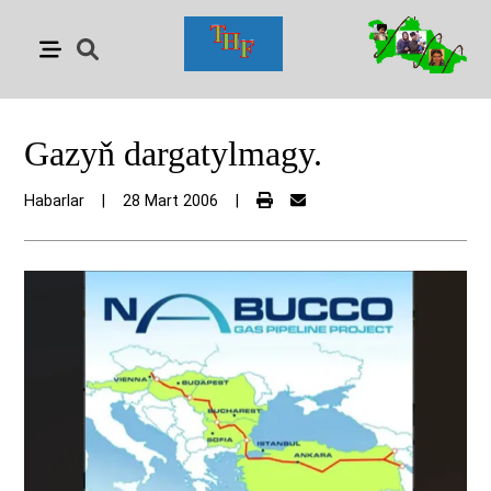
Gazyň dargatylmagy.
Habarlar
|
28 Mart 2006
|