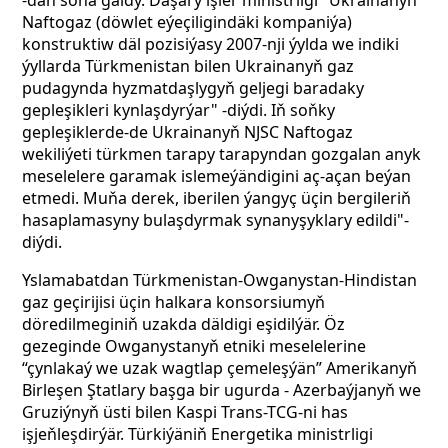
-dan soňa galdy. Daşary işler ministrligi "Ukrainanyň
Naftogaz (döwlet eýeçiligindäki kompaniýa)
konstruktiw däl pozisiýasy 2007-nji ýylda we indiki
ýyllarda Türkmenistan bilen Ukrainanyň gaz
pudagynda hyzmatdaşlygyň geljegi baradaky
gepleşikleri kynlaşdyrýar" -diýdi. Iň soňky
gepleşiklerde-de Ukrainanyň NJSC Naftogaz
wekiliýeti türkmen tarapy tarapyndan gozgalan anyk
meselelere garamak islemeýändigini aç-açan beýan
etmedi. Muňa derek, iberilen ýangyç üçin bergileriň
hasaplamasyny bulaşdyrmak synanyşyklary edildi"-
diýdi.
Yslamabatdan Türkmenistan-Owganystan-Hindistan
gaz geçirijisi üçin halkara konsorsiumyň
döredilmeginiň uzakda däldigi eşidilýär. Öz
gezeginde Owganystanyň etniki meselelerine
“çynlakaý we uzak wagtlap çemeleşýän” Amerikanyň
Birleşen Ştatlary başga bir ugurda - Azerbaýjanyň we
Gruziýnyň üsti bilen Kaspi Trans-TCG-ni has
işjeňleşdirýär. Türkiýäniň Energetika ministrligi