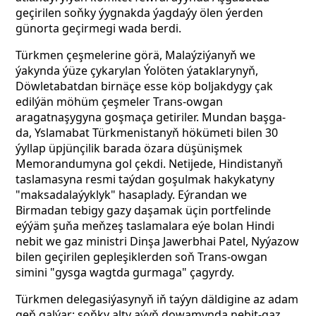
geçirilen soňky ýygnakda ýagdaýy ölen ýerden
günorta geçirmegi wada berdi.
Türkmen çeşmelerine görä, Malaýziýanyň we
ýakynda ýüze çykarylan Ýolöten ýataklarynyň,
Döwletabatdan birnäçe esse köp boljakdygy çak
edilýän möhüm çeşmeler Trans-owgan
aragatnaşygyna goşmaça getiriler. Mundan başga-
da, Yslamabat Türkmenistanyň hökümeti bilen 30
ýyllap üpjünçilik barada özara düşünişmek
Memorandumyna gol çekdi. Netijede, Hindistanyň
taslamasyna resmi taýdan goşulmak hakykatyny
"maksadalaýyklyk" hasaplady. Eýrandan we
Birmadan tebigy gazy daşamak üçin portfelinde
eýýäm şuňa meňzeş taslamalara eýe bolan Hindi
nebit we gaz ministri Dinşa Jawerbhai Patel, Nyýazow
bilen geçirilen gepleşiklerden soň Trans-owgan
simini "gysga wagtda gurmaga" çagyrdy.
Türkmen delegasiýasynyň iň taýyn däldigine az adam
geň galýar: soňky alty aýyň dowamynda nebit-gaz