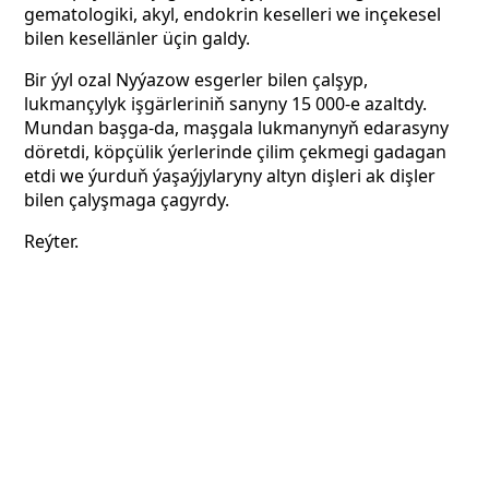
gematologiki, akyl, endokrin keselleri we inçekesel
bilen kesellänler üçin galdy.
Bir ýyl ozal Nyýazow esgerler bilen çalşyp,
lukmançylyk işgärleriniň sanyny
15 000-e azaltdy.
Mundan başga-da, maşgala lukmanynyň edarasyny
döretdi, köpçülik ýerlerinde çilim çekmegi gadagan
etdi we ýurduň ýaşaýjylaryny altyn dişleri ak dişler
bilen çalyşmaga çagyrdy.
Reýter.