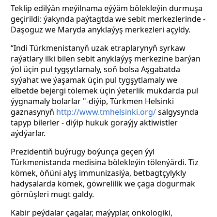
Teklip edilýän meýilnama eýýäm bölekleýin durmuşa
geçirildi: ýakynda paýtagtda we sebit merkezlerinde -
Daşoguz we Maryda anyklaýyş merkezleri açyldy.
“Indi Türkmenistanyň uzak etraplarynyň syrkaw
raýatlary ilki bilen sebit anyklaýyş merkezine barýan
ýol üçin pul tygşytlamaly, soň bolsa Aşgabatda
syýahat we ýaşamak üçin pul tygşytlamaly we
elbetde bejergi tölemek üçin ýeterlik mukdarda pul
ýygnamaly bolarlar "-diýip, Türkmen Helsinki
gaznasynyň
http://www.tmhelsinki.org/
salgysynda
tapyp bilerler - diýip hukuk goraýjy aktiwistler
aýdýarlar.
Prezidentiň buýrugy boýunça geçen ýyl
Türkmenistanda medisina bölekleýin tölenýärdi. Tiz
kömek, öňüni alyş immunizasiýa, betbagtçylykly
hadysalarda kömek, göwrelilik we çaga dogurmak
görnüşleri mugt galdy.
Käbir peýdalar çagalar, maýyplar, onkologiki,