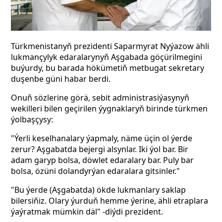
Türkmenistanyň prezidenti Saparmyrat Nyýazow ähli
lukmançylyk edaralarynyň Aşgabada göçürilmegini
buýurdy, bu barada hökümetiň metbugat sekretary
duşenbe güni habar berdi.
Onuň sözlerine görä, sebit administrasiýasynyň
wekilleri bilen geçirilen ýygnaklaryň birinde türkmen
ýolbaşçysy:
"Ýerli keselhanalary ýapmaly, näme üçin ol ýerde
zerur? Aşgabatda bejergi alsynlar. Iki ýol bar. Bir
adam garyp bolsa, döwlet edaralary bar. Puly bar
bolsa, özüni dolandyrýan edaralara gitsinler."
"Bu ýerde (Aşgabatda) ökde lukmanlary saklap
bilersiňiz. Olary ýurduň hemme ýerine, ähli etraplara
ýaýratmak mümkin däl" -diýdi prezident.