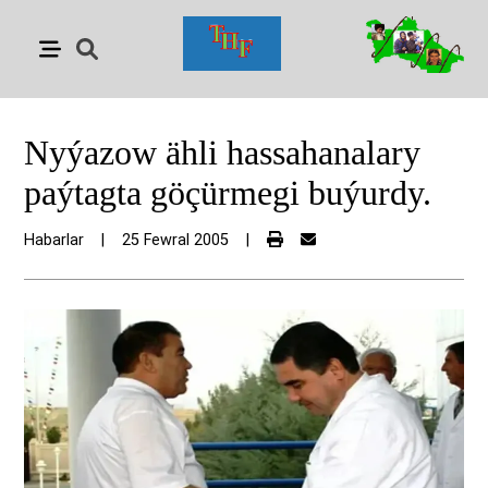
Nyýazow ähli hassahanalary
paýtagta göçürmegi buýurdy.
Habarlar
|
25 Fewral 2005
|