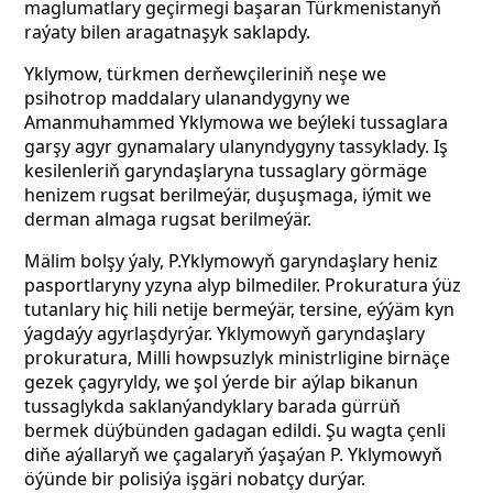
maglumatlary geçirmegi başaran Türkmenistanyň
raýaty bilen aragatnaşyk saklapdy.
Yklymow, türkmen derňewçileriniň neşe we
psihotrop maddalary ulanandygyny we
Amanmuhammed Yklymowa we beýleki tussaglara
garşy agyr gynamalary ulanyndygyny tassyklady. Iş
kesilenleriň garyndaşlaryna tussaglary görmäge
henizem rugsat berilmeýär, duşuşmaga, iýmit we
derman almaga rugsat berilmeýär.
Mälim bolşy ýaly, P.Yklymowyň garyndaşlary heniz
pasportlaryny yzyna alyp bilmediler. Prokuratura ýüz
tutanlary hiç hili netije bermeýär, tersine, eýýäm kyn
ýagdaýy agyrlaşdyrýar. Yklymowyň garyndaşlary
prokuratura, Milli howpsuzlyk ministrligine birnäçe
gezek çagyryldy, we şol ýerde bir aýlap bikanun
tussaglykda saklanýandyklary barada gürrüň
bermek düýbünden gadagan edildi. Şu wagta çenli
diňe aýallaryň we çagalaryň ýaşaýan P. Yklymowyň
öýünde bir polisiýa işgäri nobatçy durýar.