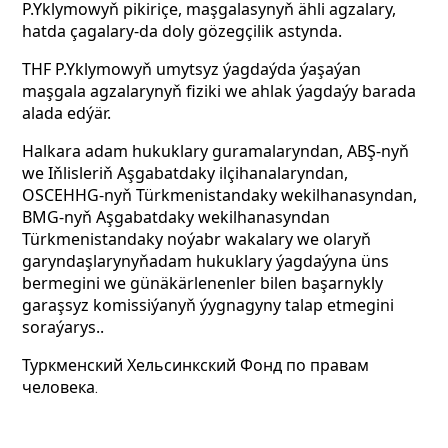
P.Yklymowyň pikiriçe, maşgalasynyň ähli agzalary,
hatda çagalary-da doly gözegçilik astynda.
THF P.Yklymowyň umytsyz ýagdaýda ýaşaýan
maşgala agzalarynyň fiziki we ahlak ýagdaýy barada
alada edýär.
Halkara adam hukuklary guramalaryndan, ABŞ-nyň
we Iňlisleriň Aşgabatdaky ilçihanalaryndan,
OSCEHHG-nyň Türkmenistandaky wekilhanasyndan,
BMG-nyň Aşgabatdaky wekilhanasyndan
Türkmenistandaky noýabr wakalary we olaryň
garyndaşlarynyňadam hukuklary ýagdaýyna üns
bermegini we günäkärlenenler bilen başarnykly
garaşsyz komissiýanyň ýygnagyny talap etmegini
soraýarys..
Туркменский Хельсинкский Фонд по правам
человека
.