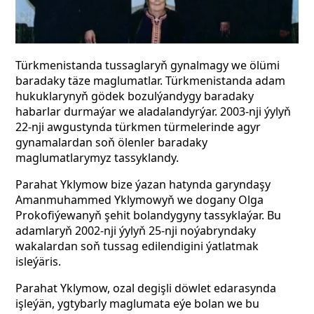
Türkmenistanda tussaglaryň gynalmagy we ölümi
baradaky täze maglumatlar.
Türkmenistanda adam
hukuklarynyň gödek bozulýandygy baradaky
habarlar durmaýar we aladalandyrýar. 2003-nji ýylyň
22-nji awgustynda türkmen türmelerinde agyr
gynamalardan soň ölenler baradaky
maglumatlarymyz tassyklandy.
Parahat Yklymow bize ýazan hatynda garyndaşy
Amanmuhammed Yklymowyň we dogany Olga
Prokofiýewanyň şehit bolandygyny tassyklaýar. Bu
adamlaryň 2002-nji ýylyň 25-nji noýabryndaky
wakalardan soň tussag edilendigini ýatlatmak
isleýäris.
Parahat Yklymow, ozal degişli döwlet edarasynda
işleýän, ygtybarly maglumata eýe bolan we bu