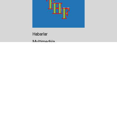
Habarlar
Multimediýa
Hasabat
Kitaphana
Arhiw
Biz barada
Turkmenistan Helsinki
Foundation for Human Rights
25 Knaz Dondukov str., ap.2
Varna, 9000
Bulgaria