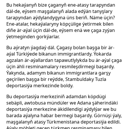
Bu hekaýanyň bize çaganyň ene-atasy tarapyndan
däl-de, eýsem maşgalanyň alada edýän tanyşlary
tarapyndan aýdylandygyna üns beriň. Näme üçin?
Ene-atalar, hekaýalaryny köpçülige ýetirmek bilen
diňe
är-aýal
üçin däl-de, eýsem enä we çaga zyýan
ýetmeginden gorkýarlar.
Bu aýratyn ýagdaý däl. Çagasy bolan başga bir är-
aýal Türkiýede bikanun immigrantlardy. Ýokarda
agzalan är-aýallardan tapawutlylykda bu är-aýal çaga
üçin ähli resminamalary resmileşdirmegi başardy.
Ýakynda, adamym bikanun immigrantlara garşy
geçirilen başga bir reýdde, Stambuldaky Tuzla
deportasiýa merkezinde boldy.
Bu deportasiýa merkeziniň adamdan köpdügi
sebäpli, awtobusa mündüler we Adana şäherindäki
deportasiýa merkezine äkidilendigi aýdylýar we bu
barada aýalyna habar bermegi başardy. Görnüşi ýaly,
maşgalanyň atasy Türkmenistana deportasiýa edildi.
Aýaly möhleti geçen türkmen resminamasy bilen