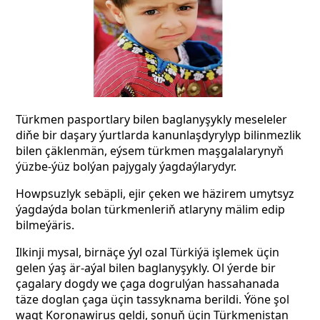
Türkmen pasportlary bilen baglanyşykly meseleler
diňe bir daşary ýurtlarda kanunlaşdyrylyp bilinmezlik
bilen çäklenmän, eýsem türkmen maşgalalarynyň
ýüzbe-ýüz bolýan pajygaly ýagdaýlarydyr.
Howpsuzlyk sebäpli, ejir çeken we häzirem umytsyz
ýagdaýda bolan türkmenleriň atlaryny mälim edip
bilmeýäris.
Ilkinji mysal, birnäçe ýyl ozal Türkiýä işlemek üçin
gelen ýaş är-aýal bilen baglanyşykly. Ol ýerde bir
çagalary dogdy we çaga dogrulýan hassahanada
täze doglan çaga üçin tassyknama berildi. Ýöne şol
wagt Koronawirus geldi, şonuň üçin Türkmenistan