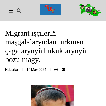
Migrant işçileriň
maşgalalaryndan türkmen
çagalarynyň hukuklarynyň
bozulmagy.
Habarlar
|
14 Maý 2024
|