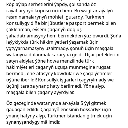
köp aýlap serhetlerini ýapdy, şol sanda öz
raýatlarynyň köpüsü üçin hem. Bu wagt är-aýalyň
resminamalarynyň möhleti gutardy. Türkmen
konsullygy diňe bir jübütlere pasport bermek bilen
çäklenmän, eýsem
çaganyň dogluş
şahadatnamasyny hem bermekden ýüz öwürdi. Şoňa
laýyklykda türk häkimiýetleri ýaşamak üçin
ygtyýarnamasyny uzaltmady, şonuň üçin maşgala
watanyna dolanmak kararyna geldi. Uçar peteklerini
satyn aldylar, ýöne howa menzilinde türk
häkimiýetleri çaganyň uçuşa münmegine rugsat
bermedi, ene-atasyny kowdular we çaga ýetimler
öýüne iberildi! Konsullyk işgärleri çagyrylmady we
üçünji tarapa ynanç haty berilmedi. Ýöne alyp,
maşgala bilen çagany aýyrdylar.
Öz gezeginde watanynda
är-aýala 5 ýyl gitmek
gadagan edildi. Çaganyň enesiniň hossarlyk üçin
ynanç hatyny alyp, Türkmenistandan
gitmek üçin
synanyşandygy mälimdir.