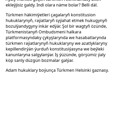
ekleýjisiz galdy. Indi olara näme bolar? Belli däl.
Türkmen häkimiýetleri çagalaryň konstitusion
hukuklarynyň, raýatlaryň syýahat etmek hukugynyň
bozulýandygyny inkär edýär. Şol bir wagtyň özünde,
Türkmenistanyň Ombudsmeni halkara
platformasyndaky çykyşlarynda we hasabatlarynda
türkmen raýatlarynyň hukuklaryny we azatlyklaryny
kepillendirýän ýurduň konstitusiýasyna we beýleki
kanunlaryna salgylanýar. Iş ýüzünde, görşümiz ýaly
köp sanly düzgün bozmalar galýar.
Adam hukuklary boýunça Türkmen Helsinki gaznasy.