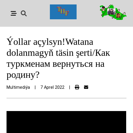
Ýollar açylsyn!Watana
dolanmagyň täsin şerti/Как
туркменам вернуться на
родину?
Multimediýa
|
7 Aprel 2022
|