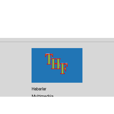
Habarlar
Multimediýa
Hasabat
Kitaphana