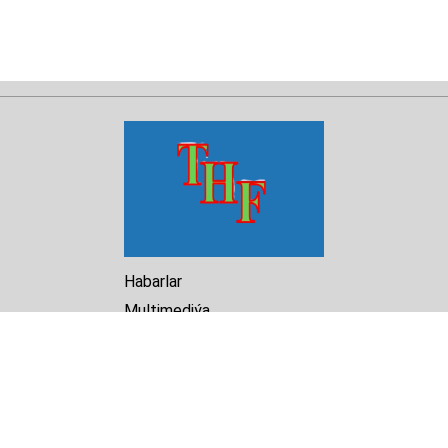
Habarlar
Multimediýa
Hasabat
Kitaphana
Arhiw
Biz barada