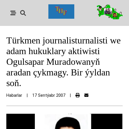
Türkmen journalisturnalisti we
adam hukuklary aktiwisti
Ogulsapar Muradowanyň
aradan çykmagy. Bir ýyldan
soň.
Habarlar
|
17 Sentýabr 2007
|