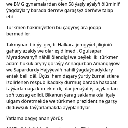
we BMG gynamalardan ölen 58 ýaşly aýalyň ölüminiň
ýagdaýlary barada derrew garaşsyz derňew talap
etdi.
Türkmen häkimiýetleri bu çagyryşlara jogap
bermediler.
Takmynan bir ýyl geçdi. Halkara jemgyýetçiliginiň
gahary azaldy we olar eşidilmedi. Ogulsapar
Myradowanyň nähili ölendigi we beýleki iki türkmen
adam hukuklaryny goraýjy Annagurban Amanglyjow
we Sapardurdy Hajyýewiň nähili ýagdaýdadyklary
entek belli däl. Üçüsi hem daşary ýurtly žurnalistlere
izolirlenen respublikadaky durmuş barada hasabat
taýýarlamaga kömek etdi, olar jenaýat işi açylandan
soň tussag edildi. Bikanun ýarag saklamakda, içaly
ulgam döretmekde we türkmen prezidentine garşy
dildüwşük taýýarlamakda aýyplandylar.
Ýatlama bagyşlanan ýörüş