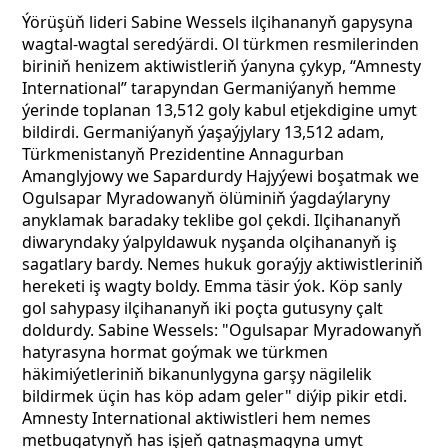
Ýörüşüň lideri Sabine Wessels ilçihananyň gapysyna
wagtal-wagtal seredýärdi. Ol türkmen resmilerinden
biriniň henizem aktiwistleriň ýanyna çykyp, “Amnesty
International” tarapyndan Germaniýanyň hemme
ýerinde toplanan 13,512 goly kabul etjekdigine umyt
bildirdi. Germaniýanyň ýaşaýjylary 13,512 adam,
Türkmenistanyň Prezidentine Annagurban
Amanglyjowy we Sapardurdy Hajyýewi boşatmak we
Ogulsapar Myradowanyň ölüminiň ýagdaýlaryny
anyklamak baradaky teklibe gol çekdi. Ilçihananyň
diwaryndaky ýalpyldawuk nyşanda olçihananyň iş
sagatlary bardy. Nemes hukuk goraýjy aktiwistleriniň
hereketi iş wagty boldy. Emma täsir ýok. Köp sanly
gol sahypasy ilçihananyň iki poçta gutusyny çalt
doldurdy. Sabine Wessels: "Ogulsapar Myradowanyň
hatyrasyna hormat goýmak we türkmen
häkimiýetleriniň bikanunlygyna garşy nägilelik
bildirmek üçin has köp adam geler" diýip pikir etdi.
Amnesty International aktiwistleri hem nemes
metbugatynyň has işjeň gatnaşmagyna umyt