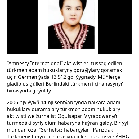
“Amnesty International” aktiwistleri tussag edilen
türkmen adam hukuklaryny goraýjylary goramak
üçin Germaniýada 13,512 gol ýygnady. Müňlerçe
gladiolus gülleri Berlindäki türkmen ilçihanasynyň
binasynda goýuldy.
2006-njy ýylyň 14-nji sentýabrynda halkara adam
hukuklary guramalary türkmen adam hukuklary
aktiwisti we žurnalist Ogulsapar Myradowanyň
türmedäki syrly ölüm habaryna haýran galdy. Bir ýyl
mundan ozal "Serhetsiz habarçylar" Pariždäki
Türkmenistanyň ilçihanasyna piket gurady we ÝHHG