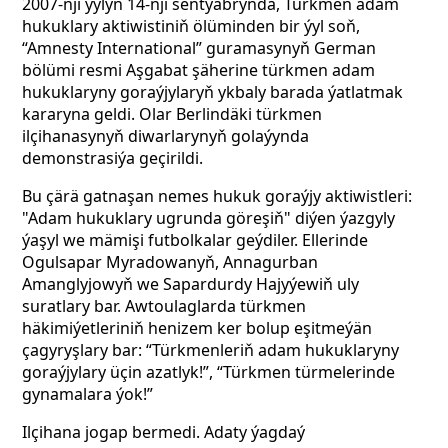
2007-nji ýylyň 14-nji sentýabrynda, Türkmen adam
hukuklary aktiwistiniň ölüminden bir ýyl soň,
“Amnesty International” guramasynyň German
bölümi resmi Aşgabat şäherine türkmen adam
hukuklaryny goraýjylaryň ykbaly barada ýatlatmak
kararyna geldi. Olar Berlindäki türkmen
ilçihanasynyň diwarlarynyň golaýynda
demonstrasiýa geçirildi.
Bu çärä gatnaşan nemes hukuk goraýjy aktiwistleri:
"Adam hukuklary ugrunda göreşiň" diýen ýazgyly
ýaşyl we mämişi futbolkalar geýdiler. Ellerinde
Ogulsapar Myradowanyň, Annagurban
Amanglyjowyň we Sapardurdy Hajyýewiň uly
suratlary bar. Awtoulaglarda türkmen
häkimiýetleriniň henizem ker bolup eşitmeýän
çagyryşlary bar: “Türkmenleriň adam hukuklaryny
goraýjylary üçin azatlyk!”, “Türkmen türmelerinde
gynamalara ýok!”
Ilçihana jogap bermedi. Adaty ýagdaý