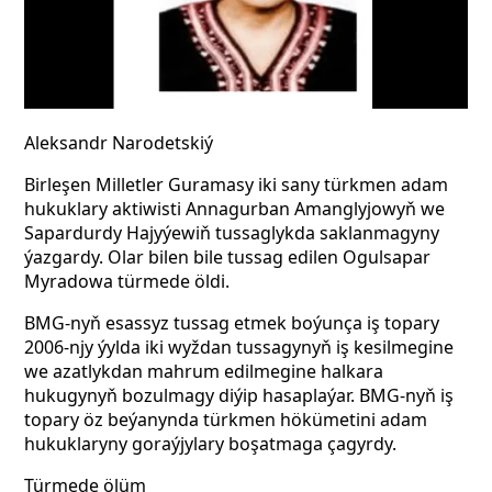
Aleksandr Narodetskiý
Birleşen Milletler Guramasy iki sany türkmen adam
hukuklary aktiwisti Annagurban Amanglyjowyň we
Sapardurdy Hajyýewiň tussaglykda saklanmagyny
ýazgardy. Olar bilen bile tussag edilen Ogulsapar
Myradowa türmede öldi.
BMG-nyň esassyz tussag etmek boýunça iş topary
2006-njy ýylda iki wyždan tussagynyň iş kesilmegine
we azatlykdan mahrum edilmegine halkara
hukugynyň bozulmagy diýip hasaplaýar. BMG-nyň iş
topary öz beýanynda türkmen hökümetini adam
hukuklaryny goraýjylary boşatmaga çagyrdy.
Türmede ölüm