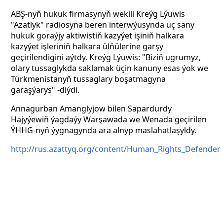
ABŞ-nyň hukuk firmasynyň wekili Kreýg Lýuwis
"Azatlyk" radiosyna beren interwýusynda üç sany
hukuk goraýjy aktiwistiň kazyýet işiniň halkara
kazyýet işleriniň halkara ülňülerine garşy
geçirilendigini aýtdy. Kreýg Lýuwis: "Biziň ugrumyz,
olary tussaglykda saklamak üçin kanuny esas ýok we
Türkmenistanyň tussaglary boşatmagyna
garaşýarys" -diýdi.
Annagurban Amanglyjow bilen Sapardurdy
Hajyýewiň ýagdaýy Warşawada we Wenada geçirilen
ÝHHG-nyň ýygnagynda ara alnyp maslahatlaşyldy.
http://rus.azattyq.org/content/Human_Rights_Defende