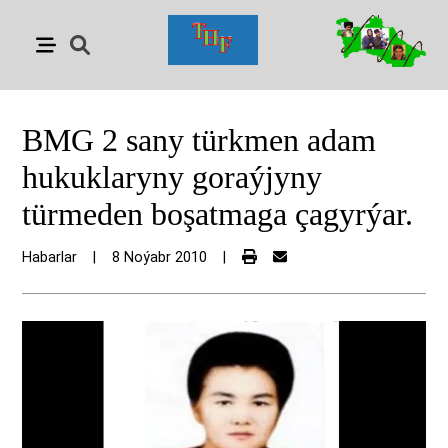
BMG 2 sany türkmen adam
hukuklaryny goraýjyny
türmeden boşatmaga çagyrýar.
Habarlar
|
8 Noýabr 2010
|