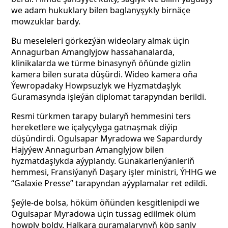
we adam hukuklary bilen baglanyşykly birnäçe
mowzuklar bardy.
Bu meseleleri görkezýän wideolary almak üçin
Annagurban Amanglyjow hassahanalarda,
klinikalarda we türme binasynyň öňünde gizlin
kamera bilen surata düşürdi. Wideo kamera oňa
Ýewropadaky Howpsuzlyk we Hyzmatdaşlyk
Guramasynda işleýän diplomat tarapyndan berildi.
Resmi türkmen tarapy bularyň hemmesini ters
hereketlere we içalyçylyga gatnaşmak diýip
düşündirdi. Ogulsapar Myradowa we Sapardurdy
Hajyýew Annagurban Amanglyjow bilen
hyzmatdaşlykda aýyplandy. Günäkärlenýänleriň
hemmesi, Fransiýanyň Daşary işler ministri, ÝHHG we
“Galaxie Presse” tarapyndan aýyplamalar ret edildi.
Şeýle-de bolsa, höküm öňünden kesgitlenipdi we
Ogulsapar Myradowa üçin tussag edilmek ölüm
howply boldy. Halkara guramalarynyň köp sanly