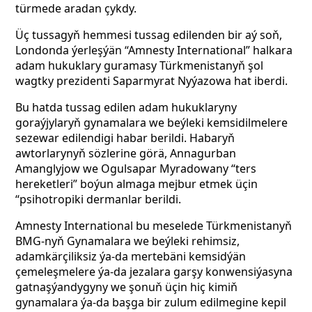
türmede aradan çykdy.
Üç tussagyň hemmesi tussag edilenden bir aý soň,
Londonda ýerleşýän “Amnesty International” halkara
adam hukuklary guramasy Türkmenistanyň şol
wagtky prezidenti Saparmyrat Nyýazowa hat iberdi.
Bu hatda tussag edilen adam hukuklaryny
goraýjylaryň gynamalara we beýleki kemsidilmelere
sezewar edilendigi habar berildi. Habaryň
awtorlarynyň sözlerine görä, Annagurban
Amanglyjow we Ogulsapar Myradowany “ters
hereketleri” boýun almaga mejbur etmek üçin
“psihotropiki dermanlar berildi.
Amnesty International bu meselede Türkmenistanyň
BMG-nyň Gynamalara we beýleki rehimsiz,
adamkärçiliksiz ýa-da mertebäni kemsidýän
çemeleşmelere ýa-da jezalara garşy konwensiýasyna
gatnaşýandygyny we şonuň üçin hiç kimiň
gynamalara ýa-da başga bir zulum edilmegine kepil