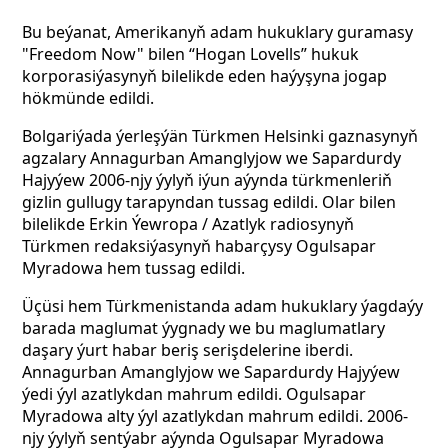
Bu beýanat, Amerikanyň adam hukuklary guramasy
"Freedom Now" bilen “Hogan Lovells” hukuk
korporasiýasynyň bilelikde eden haýyşyna jogap
hökmünde edildi.
Bolgariýada ýerleşýän Türkmen Helsinki gaznasynyň
agzalary Annagurban Amanglyjow we Sapardurdy
Hajyýew 2006-njy ýylyň iýun aýynda türkmenleriň
gizlin gullugy tarapyndan tussag edildi. Olar bilen
bilelikde Erkin Ýewropa / Azatlyk radiosynyň
Türkmen redaksiýasynyň habarçysy Ogulsapar
Myradowa hem tussag edildi.
Üçüsi hem Türkmenistanda adam hukuklary ýagdaýy
barada maglumat ýygnady we bu maglumatlary
daşary ýurt habar beriş serişdelerine iberdi.
Annagurban Amanglyjow we Sapardurdy Hajyýew
ýedi ýyl azatlykdan mahrum edildi. Ogulsapar
Myradowa alty ýyl azatlykdan mahrum edildi. 2006-
njy ýylyň sentýabr aýynda Ogulsapar Myradowa