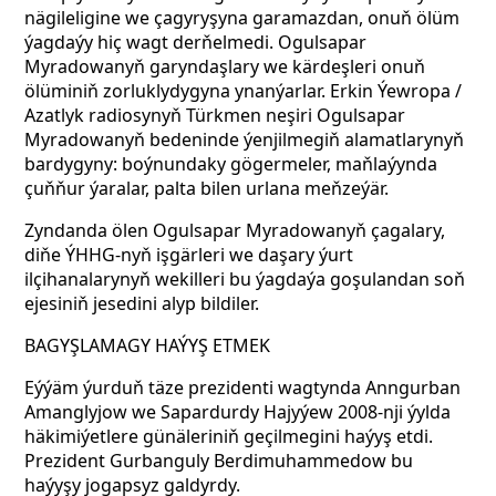
nägileligine we çagyryşyna garamazdan, onuň ölüm
ýagdaýy hiç wagt derňelmedi. Ogulsapar
Myradowanyň garyndaşlary we kärdeşleri onuň
ölüminiň zorluklydygyna ynanýarlar. Erkin Ýewropa /
Azatlyk radiosynyň Türkmen neşiri Ogulsapar
Myradowanyň bedeninde ýenjilmegiň alamatlarynyň
bardygyny: boýnundaky gögermeler, maňlaýynda
çuňňur ýaralar, palta bilen urlana meňzeýär.
Zyndanda ölen Ogulsapar Myradowanyň çagalary,
diňe ÝHHG-nyň işgärleri we daşary ýurt
ilçihanalarynyň wekilleri bu ýagdaýa goşulandan soň
ejesiniň jesedini alyp bildiler.
BAGYŞLAMAGY HAÝYŞ ETMEK
Eýýäm ýurduň täze prezidenti wagtynda Anngurban
Amanglyjow we Sapardurdy Hajyýew 2008-nji ýylda
häkimiýetlere günäleriniň geçilmegini haýyş etdi.
Prezident Gurbanguly Berdimuhammedow bu
haýyşy jogapsyz galdyrdy.