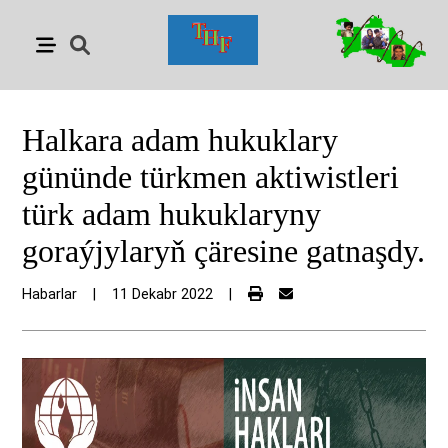
Halkara adam hukuklary
gününde türkmen aktiwistleri
türk adam hukuklaryny
goraýjylaryň çäresine gatnaşdy.
Habarlar
|
11 Dekabr 2022
|