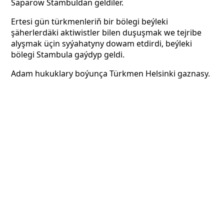
Saparow Stambuldan geldiler.
Ertesi gün türkmenleriň bir bölegi beýleki
şäherlerdäki aktiwistler bilen duşuşmak we tejribe
alyşmak üçin syýahatyny dowam etdirdi, beýleki
bölegi Stambula gaýdyp geldi.
Adam hukuklary boýunça Türkmen Helsinki gaznasy.