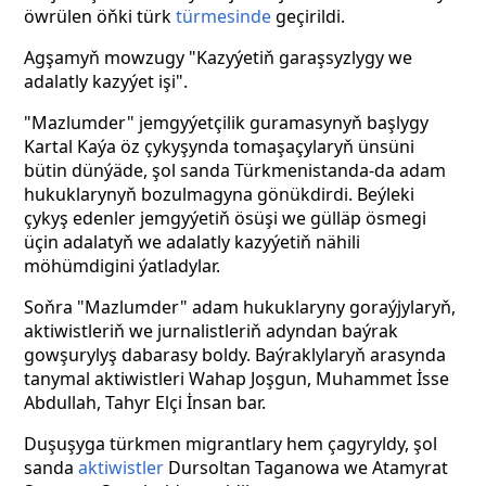
öwrülen öňki türk
türmesinde
geçirildi.
Agşamyň mowzugy "Kazyýetiň garaşsyzlygy we
adalatly kazyýet işi".
"Mazlumder" jemgyýetçilik guramasynyň başlygy
Kartal Kaýa öz çykyşynda tomaşaçylaryň ünsüni
bütin dünýäde, şol sanda Türkmenistanda-da adam
hukuklarynyň bozulmagyna gönükdirdi. Beýleki
çykyş edenler jemgyýetiň ösüşi we gülläp ösmegi
üçin adalatyň we adalatly kazyýetiň nähili
möhümdigini ýatladylar.
Soňra "Mazlumder" adam hukuklaryny goraýjylaryň,
aktiwistleriň we jurnalistleriň adyndan baýrak
gowşurylyş dabarasy boldy. Baýraklylaryň arasynda
tanymal aktiwistleri Wahap Joşgun, Muhammet İsse
Abdullah, Tahyr Elçi İnsan bar.
Duşuşyga türkmen migrantlary hem çagyryldy, şol
sanda
aktiwistler
Dursoltan Taganowa we Atamyrat