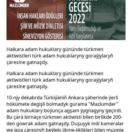
Halkara adam hukuklary gününde türkmen
aktiwistleri türk adam hukuklaryny goraýjylaryň
çäresine gatnaşdy.
Halkara adam hukuklary gününde türkmen
aktiwistleri türk adam hukuklaryny goraýjylaryň
çäresine gatnaşdy.
10-njy dekabrda Türkiýäniň Ankara şäherinde ýerli
hökümete degişli bolmadyk gurama "Mazlumder"
adam hukuklary boýunça agşam ýygnagyny geçirdi.
Bu çärä birnäçe türkmen aktiwisti bilen birlikde 200-
den gowrak adam gatnaşdy. Duşuşyk indi kameralar
we jeza çäresiniň beýleki jikme-jiklikleri bilen muzeýe