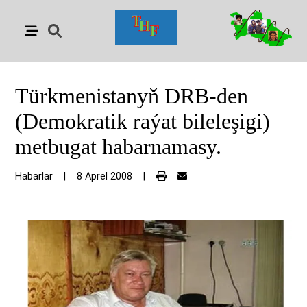
Türkmenistanyň DRB-den
(Demokratik raýat bileleşigi)
metbugat habarnamasy.
Habarlar
|
8 Aprel 2008
|