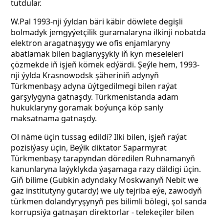
tutdular.
W.Pal 1993-nji ýyldan bäri käbir döwlete degişli
bolmadyk jemgyýetçilik guramalaryna ilkinji nobatda
elektron aragatnaşygy we ofis enjamlaryny
abatlamak bilen baglanyşykly iň kyn meseleleri
çözmekde iň işjeň kömek edýärdi. Şeýle hem, 1993-
nji ýylda Krasnowodsk şäheriniň adynyň
Türkmenbaşy adyna üýtgedilmegi bilen raýat
garşylygyna gatnaşdy. Türkmenistanda adam
hukuklaryny goramak boýunça köp sanly
maksatnama gatnaşdy.
Ol näme üçin tussag edildi? Ilki bilen, işjeň raýat
pozisiýasy üçin, Beýik diktator Saparmyrat
Türkmenbaşy tarapyndan döredilen Ruhnamanyň
kanunlaryna laýyklykda ýaşamaga razy däldigi üçin.
Giň bilime (Gubkin adyndaky Moskwanyň Nebit we
gaz institutyny gutardy) we uly tejribä eýe, zawodyň
türkmen dolandyryşynyň pes bilimli bölegi, şol sanda
korrupsiýa gatnaşan direktorlar - telekeçiler bilen