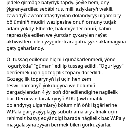
jedele girmäge batyrlyk tapdy. Şeýle hem, ony
ýigrenýärdiler, sebäbi rus, milli azlyklaryň wekili,
zawodyň awtomatlaşdyrylan dolandyryş ulgamlary
bölüminiň müdiri wezipesine onuň ornuny tutjak
adam ýokdy. Elbetde, häkimiýetler onuň, käbiri
repressiýa edilen we ýurtdan çykarylan raýat
aktiwistleri bilen yzygiderli aragatnaşyk saklamagyna
gaty gaharlandy.
Ol tussag edilende hiç hili günäkärlenmedi, ýöne
“ogurlykda” “güman” edilip tussag edildi. “Ogurlygy”
derňemek üçin gözegçilik topary döredildi.
Gözegçilik toparynyň işi üçin henizem
teswirnamanyň ýokdugyna we bölümiň
dargadylandan 4 ýyl soň döredilendigine nägilelik
bar. Derňew edaralarynyň ADU (awtomatiki
dolandyryş ulgamlary) bölüminiň öňki işgärlerine
W.Pala garşy aýyplaýjy subutnamalary almak üçin
rehimsiz basyş edýändigi barada nägilelik bar. W.Paly
maşgalasyna zyýan bermek bilen gorkuzýarlar.