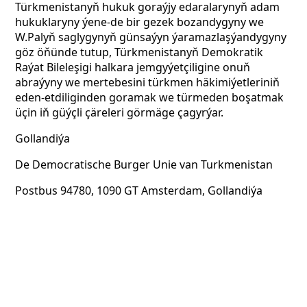
Türkmenistanyň hukuk goraýjy edaralarynyň adam
hukuklaryny ýene-de bir gezek bozandygyny we
W.Palyň saglygynyň günsaýyn ýaramazlaşýandygyny
göz öňünde tutup, Türkmenistanyň Demokratik
Raýat Bileleşigi halkara jemgyýetçiligine onuň
abraýyny we mertebesini türkmen häkimiýetleriniň
eden-etdiliginden goramak we türmeden boşatmak
üçin iň güýçli çäreleri görmäge çagyrýar.
Gollandiýa
De Democratische Burger Unie van Turkmenistan
Postbus 94780, 1090 GT Amsterdam, Gollandiýa