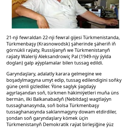
21-nji fewraldan 22-nji fewral gijesi Türkmenistanda,
Türkmenbaşy (Krasnowodsk) şäherinde şäheriň iň
görnükli raýaty, Russiýanyň we Türkmenistanyň
raýaty Waleriý Aleksandrowiç Pal (1949-njy ýylda
doglan) galp aýyplamalar bilen tussag edildi.
Garyndaşlary, adalatly karara gelmegine we
boşadylmagyna umyt edip, tussag edilendigini soňky
güne çenli gizlediler. Ýöne saglyk ýagdaýy
agyrlaşandan soň, türkmen häkimiýetleri muňa üns
bermän, ilki Balkanabadyň (Nebitdag) wagtlaýyn
tussaghanasynda, soň bolsa Türkmenbaşy
tussaghanasynda saklanmagyny dowam etdirdiler,
şondan soň garyndaşlary kömek üçin
Türkmenistanyň Demokratik raýat birleşiğine ýüz