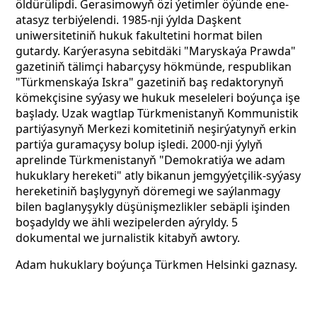
öldürülipdi. Gerasimowyň özi ýetimler öýünde ene-
atasyz terbiýelendi. 1985-nji ýylda Daşkent
uniwersitetiniň hukuk fakultetini hormat bilen
gutardy. Karýerasyna sebitdäki "Maryskaýa Prawda"
gazetiniň tälimçi habarçysy hökmünde, respublikan
"Türkmenskaýa Iskra" gazetiniň baş redaktorynyň
kömekçisine syýasy we hukuk meseleleri boýunça işe
başlady. Uzak wagtlap Türkmenistanyň Kommunistik
partiýasynyň Merkezi komitetiniň neşirýatynyň erkin
partiýa guramaçysy bolup işledi. 2000-nji ýylyň
aprelinde Türkmenistanyň "Demokratiýa we adam
hukuklary hereketi" atly bikanun jemgyýetçilik-syýasy
hereketiniň başlygynyň döremegi we saýlanmagy
bilen baglanyşykly düşünişmezlikler sebäpli işinden
boşadyldy we ähli wezipelerden aýryldy. 5
dokumental we jurnalistik kitabyň awtory.
Adam hukuklary boýunça Türkmen Helsinki gaznasy.