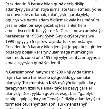
Prezidentiniň karary bilen günä geçiş diýlip
atlandyrylýan amnistiýa jurnaliste täsir etmedi, ýöne
bu döwürde zorlamak, talaňçylyk, garakçylyk,
ogurlyk we hatda adam öldürmek ýaly has möhüm
jezalar bilen birnäçe gezek iş kesilenler hem
amnistiýa edildi. Kazyýetde N. Gerasimowa amnistiýa
hereketlerini 1998-nji ýylyň 5-nji oktýabrynda we
1999-njy ýylyň 5-nji fewralynda Türkmenistanyň
Prezidentiniň karary bilen jenaýat jogapkärçiliginden
boşadyp boljak kararyny ulanmaga mümkinçilik
berilmedi, çünki oňa
1995-nji ýylyň sentýabr aýynda
amala aşyrylan günä ýüklendi.
N.Gerasimowyň hatyndan: “2001-nji ýylda türme
rejim kamera türmesine üýtgedildi, gynamalar
ulanyldy, Türkmenistan KNB-nyň ýörite gulluklary
tarapyndan fiziki we ahlak taýdan basyş çäreleri
ulanyldy. Dört ýyldan gowrak wagt bäri “galplyk”
sebäpli galplaşdyrylan “jenaýat” diýlip atlandyrylýan
türmede oturanymdan soň, Türkmenistanyň