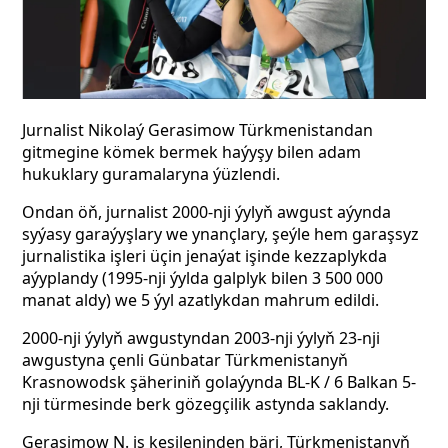
Jurnalist Nikolaý Gerasimow Türkmenistandan
gitmegine kömek bermek haýyşy bilen adam
hukuklary guramalaryna ýüzlendi.
Ondan öň, jurnalist 2000-nji ýylyň awgust aýynda
syýasy garaýyşlary we ynançlary, şeýle hem garaşsyz
jurnalistika işleri üçin jenaýat işinde kezzaplykda
aýyplandy (1995-nji ýylda galplyk bilen 3 500 000
manat aldy) we 5 ýyl azatlykdan mahrum edildi.
2000-nji ýylyň awgustyndan 2003-nji ýylyň 23-nji
awgustyna çenli Günbatar Türkmenistanyň
Krasnowodsk şäheriniň golaýynda BL-K / 6
Balkan 5-
nji türmesinde berk gözegçilik astynda saklandy.
Gerasimow N. iş kesileninden bäri, Türkmenistanyň