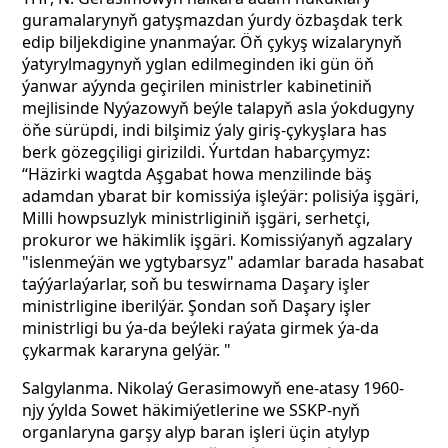
guramalarynyň gatyşmazdan ýurdy özbaşdak terk
edip biljekdigine ynanmaýar. Öň çykyş wizalarynyň
ýatyrylmagynyň yglan edilmeginden iki gün öň
ýanwar aýynda geçirilen ministrler kabinetiniň
mejlisinde Nyýazowyň beýle talapyň asla ýokdugyny
öňe sürüpdi, indi bilşimiz ýaly giriş-çykyşlara has
berk gözegçiligi girizildi. Ýurtdan habarçymyz:
“Häzirki wagtda Aşgabat howa menzilinde bäş
adamdan ybarat bir komissiýa işleýär: polisiýa işgäri,
Milli howpsuzlyk ministrliginiň işgäri, serhetçi,
prokuror we häkimlik işgäri. Komissiýanyň agzalary
"islenmeýän we ygtybarsyz" adamlar barada hasabat
taýýarlaýarlar, soň bu teswirnama Daşary işler
ministrligine iberilýär. Şondan soň Daşary işler
ministrligi bu ýa-da beýleki raýata girmek ýa-da
çykarmak kararyna gelýär. "
Salgylanma. Nikolaý Gerasimowyň ene-atasy 1960-
njy ýylda Sowet häkimiýetlerine we SSKP-nyň
organlaryna garşy alyp baran işleri üçin atylyp