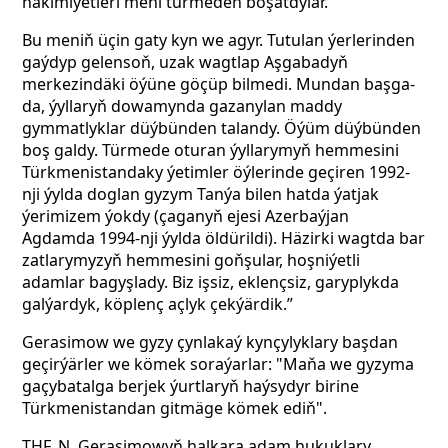
häkimiýetleri meni türmeden boşatdylar.
Bu meniň üçin gaty kyn we agyr. Tutulan ýerlerinden
gaýdyp gelensoň, uzak wagtlap Aşgabadyň
merkezindäki öýüne göçüp bilmedi. Mundan başga-
da, ýyllaryň dowamynda gazanylan maddy
gymmatlyklar düýbünden talandy. Öýüm düýbünden
boş galdy. Türmede oturan ýyllarymyň hemmesini
Türkmenistandaky ýetimler öýlerinde geçiren 1992-
nji ýylda doglan gyzym Tanýa bilen hatda ýatjak
ýerimizem ýokdy (çaganyň ejesi Azerbaýjan
Agdamda 1994-nji ýylda öldürildi). Häzirki wagtda bar
zatlarymyzyň hemmesini goňşular, hoşniýetli
adamlar bagyşlady. Biz işsiz, eklençsiz, garyplykda
galýardyk, köplenç açlyk çekýärdik.”
Gerasimow we gyzy çynlakaý kynçylyklary başdan
geçirýärler we kömek soraýarlar: "Maňa we gyzyma
gaçybatalga berjek ýurtlaryň haýsydyr birine
Türkmenistandan gitmäge kömek ediň".
THF,
N. Gerasimowyň halkara adam hukuklary