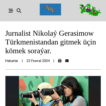
Jurnalist Nikolaý Gerasimow
Türkmenistandan gitmek üçin
kömek soraýar.
Habarlar
|
23 Fewral 2004
|