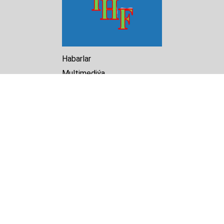
Habarlar
Multimediýa
Hasabat
Kitaphana
Arhiw
Biz barada
Turkmenistan Helsinki
Foundation for Human Rights
25 Knaz Dondukov str., ap.2
Varna, 9000
Bulgaria