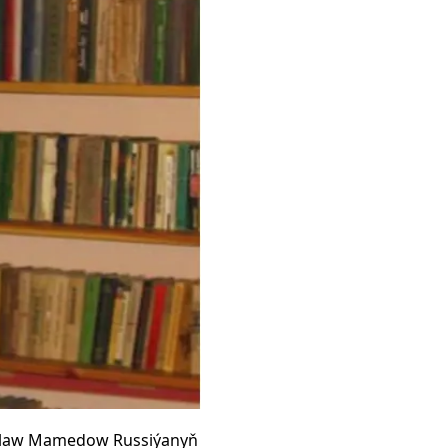
çeslaw Mamedow Russiýanyň