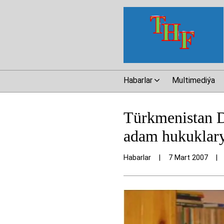
Habarlar
Multimediýa
Türkmenistan D
adam hukuklary
Habarlar
|
7 Mart 2007
|