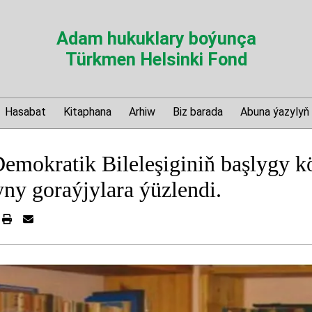
Adam hukuklary boýunça
Türkmen Helsinki Fond
Hasabat
Kitaphana
Arhiw
Biz barada
Abuna ýazylyň
emokratik Bileleşiginiň başlygy 
ny goraýjylara ýüzlendi.