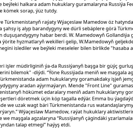
e beýleki halkara adam hukuklary guramalaryna
Russiýa Fe
e kömek sorap, ýüz tutdy.
we Türkmenistanyň raýaty Wýaçeslaw Mamedow öz hatynda 2
şahsy iş alyp barandygyny we dürli sebäplere görä Türkm
len duşuşandygyny habar berdi. W. Mamedowyň Gollandiýa 
 ýörite hyzmatlaryň wekilleri gelip, W.Mamedowyň geljekd
ini islediler we beýleki meseleler bilen birlikde "hasaba 
i işler müdirliginiň ýa-da Russiýanyň başga bir güýç gurlu
rini bilemok" -diýdi. “Ýöne Russiýada meniň we maşgala a
Türkmenistanda adam hukuklaryny goramakdaky işjeň jemgyý
lydygyny aradan aýyrmaýaryn. Mende "Front Line" gurama
kmenistanyň hökümet edaralary meniň adam hukuklaryny g
şertleri döretmek üçin köp tagalla edýär. Emma bu ýagdaýd
şimde we uzak wagt bäri Türkmenistanda rus watandaşlarym
rýaryn.”
Wýaçeslaw Mamedow, raýat hukuklary aktiwistler
e we maşgala agzalaryna “Russiýanyň çägindäki yzarlamala
yndan talap etmegi” haýyş etdi.