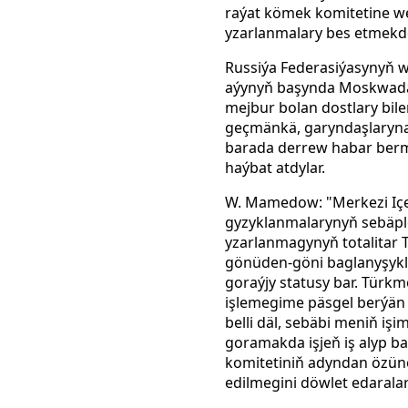
raýat kömek komitetine
w
yzarlanmalary bes etmekd
Russiýa Federasiýasynyň 
aýynyň başynda Moskwada 
mejbur bolan dostlary bi
geçmänkä, garyndaşlaryna
barada derrew habar bermeg
haýbat atdylar.
W. Mamedow: "Merkezi Içer
gyzyklanmalarynyň sebäple
yzarlanmagynyň totalitar 
gönüden-göni baglanyşyk
goraýjy statusy bar. Tür
işlemegime päsgel berýän 
belli däl, sebäbi meniň i
goramakda işjeň iş alyp ba
komitetiniň adyndan özün
edilmegini döwlet edaralar