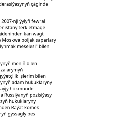
derasiýasynyň çäginde
007-nji ýylyň fewral
enistany terk etmäge
gideninden kän wagt
e Moskwa boljak saparlary
alynmak meselesi" bilen
şynyň meniň bilen
gzalarymyň
etçilik işlerim bilen
synyň adam hukuklaryny
oraýjy hökmünde
a Russiýanyň pozisiýasy
yzyň hukuklaryny
inden Raýat kömek
ryň gyssagly bes