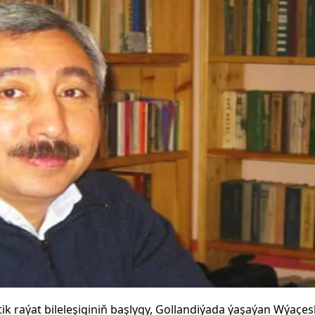
k raýat bileleşiginiň başlygy, Gollandiýada ýaşaýan Wýa