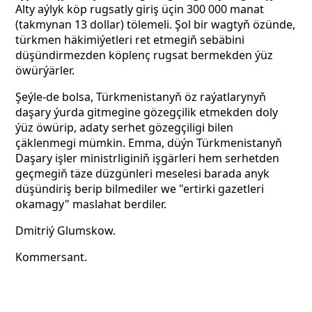
Alty aýlyk köp rugsatly giriş üçin 300 000 manat
(takmynan 13 dollar) tölemeli. Şol bir wagtyň özünde,
türkmen häkimiýetleri ret etmegiň sebäbini
düşündirmezden köplenç rugsat bermekden ýüz
öwürýärler.
Şeýle-de bolsa, Türkmenistanyň öz raýatlarynyň
daşary ýurda gitmegine gözegçilik etmekden doly
ýüz öwürip, adaty serhet gözegçiligi bilen
çäklenmegi mümkin. Emma, düýn Türkmenistanyň
Daşary işler ministrliginiň işgärleri hem serhetden
geçmegiň täze düzgünleri meselesi barada anyk
düşündiriş berip bilmediler we "ertirki gazetleri
okamagy" maslahat berdiler.
Dmitriý Glumskow.
Kommersant.