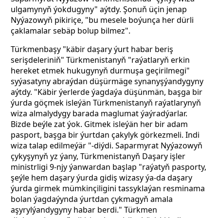
ulgamynyň ýokdugyny" aýtdy. Şonuň üçin jenap
Nyýazowyň pikiriçe, "bu mesele boýunça her dürli
çaklamalar sebäp bolup bilmez".
Türkmenbaşy "käbir daşary ýurt habar beriş
serişdeleriniň" Türkmenistanyň "raýatlaryň erkin
hereket etmek hukugynyň durmuşa geçirilmegi"
syýasatyny abraýdan düşürmäge synanyşýandygyny
aýtdy. "Käbir ýerlerde ýagdaýa düşünmän, başga bir
ýurda göçmek isleýän Türkmenistanyň raýatlarynyň
wiza almalydygy barada maglumat ýaýradýarlar.
Bizde beýle zat ýok. Gitmek isleýän her bir adam
pasport, başga bir ýurtdan çakylyk görkezmeli. Indi
wiza talap edilmeýär "-diýdi. Saparmyrat Nyýazowyň
çykyşynyň yz ýany, Türkmenistanyň
Daşary işler
ministrligi 9-njy ýanwardan başlap "raýatyň pasporty,
şeýle hem daşary ýurda gidiş wizasy ýa-da daşary
ýurda girmek mümkinçiligini tassyklaýan resminama
bolan ýagdaýynda
ýurtdan çykmagyň amala
aşyrylýandygyny habar berdi." Türkmen