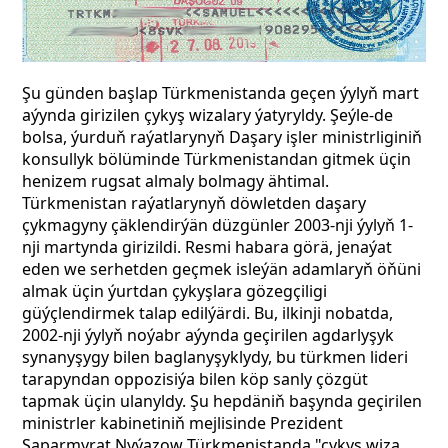
Şu günden başlap Türkmenistanda geçen ýylyň mart
aýynda girizilen çykyş wizalary ýatyryldy. Şeýle-de
bolsa, ýurduň raýatlarynyň
Daşary işler ministrliginiň
konsullyk bölüminde Türkmenistandan gitmek üçin
henizem rugsat almaly bolmagy ähtimal.
Türkmenistan raýatlarynyň döwletden daşary
çykmagyny çäklendirýän düzgünler 2003-nji ýylyň 1-
nji martynda girizildi. Resmi habara görä, jenaýat
eden we serhetden geçmek isleýän adamlaryň öňüni
almak üçin ýurtdan çykyşlara gözegçiligi
güýçlendirmek talap edilýärdi. Bu, ilkinji nobatda,
2002-nji ýylyň noýabr aýynda geçirilen agdarlyşyk
synanyşygy bilen baglanyşyklydy, bu türkmen lideri
tarapyndan oppozisiýa bilen köp sanly çözgüt
tapmak üçin ulanyldy. Şu hepdäniň başynda geçirilen
ministrler kabinetiniň mejlisinde Prezident
Saparmyrat Nyýazow Türkmenistanda "çykyş wiza