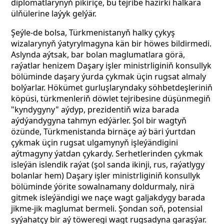
diplomatlarynyň pikiriçe, bu tejribe häzirki halkara
ülňülerine laýyk gelýär.
Şeýle-de bolsa, Türkmenistanyň halky çykyş
wizalarynyň ýatyrylmagyna kän bir höwes bildirmedi.
Aslynda aýtsak, bar bolan maglumatlara görä,
raýatlar henizem Daşary işler ministrliginiň konsullyk
bölüminde daşary ýurda çykmak üçin rugsat almaly
bolýarlar. Hökümet gurluşlaryndaky söhbetdeşleriniň
köpüsi, türkmenleriň döwlet tejribesine düşünmegiň
"kyndygyny" aýdyp, prezidentiň wiza barada
aýdýandygyna tahmyn edýärler. Şol bir wagtyň
özünde, Türkmenistanda birnäçe aý bäri ýurtdan
çykmak üçin rugsat ulgamynyň işleýändigini
aýtmagyny ýatdan çykardy. Serhetlerinden çykmak
isleýän islendik raýat (şol sanda ikinji, rus, raýatlygy
bolanlar hem) Daşary işler ministrliginiň konsullyk
bölüminde ýörite sowalnamany doldurmaly, nirä
gitmek isleýändigi we naçe wagt galjakdygy barada
jikme-jik maglumat bermeli. Şondan soň, potensial
syýahatçy bir aý töweregi wagt rugsadyna garaşýar.