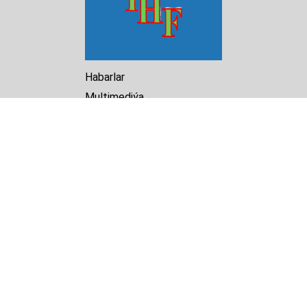
Habarlar
Multimediýa
Hasabat
Kitaphana
Arhiw
Biz barada
Turkmenistan Helsinki
Foundation for Human Rights
25 Knaz Dondukov str., ap.2
Varna, 9000
Bulgaria
Tel.
+359 52 609854