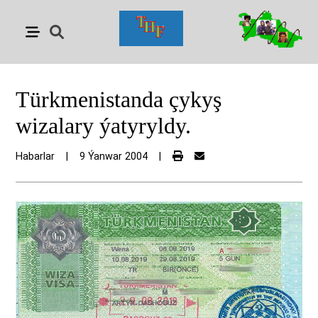
Türkmenistanda çykyş
wizalary ýatyryldy.
Habarlar
|
9 Ýanwar 2004
|