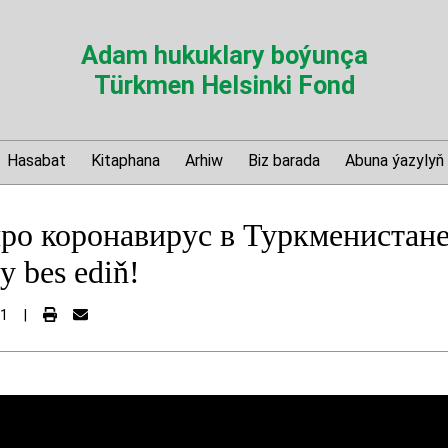
Adam hukuklary boýunça
Türkmen Helsinki Fond
Hasabat
Kitaphana
Arhiw
Biz barada
Abuna ýazylyň
про коронавирус в Туркмениста
y bes ediň!
21
|