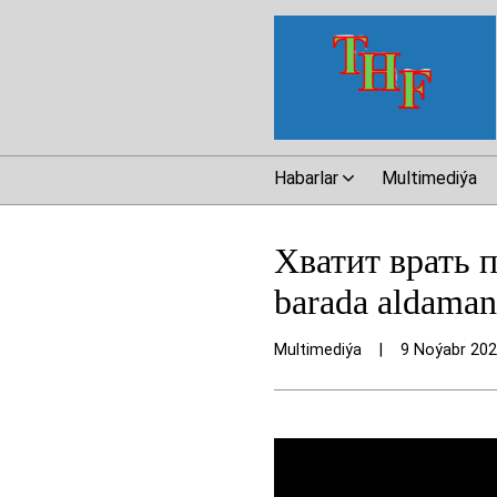
Habarlar
Multimediýa
Хватит врать 
barada aldaman
Multimediýa
|
9 Noýabr 20