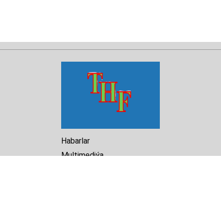
Habarlar
Multimediýa
Hasabat
Kitaphana
Arhiw
Biz barada