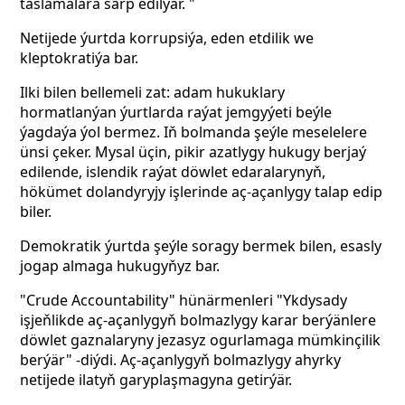
taslamalara sarp edilýär. "
Netijede ýurtda korrupsiýa, eden etdilik we
kleptokratiýa bar.
Ilki bilen bellemeli zat: adam hukuklary
hormatlanýan ýurtlarda raýat jemgyýeti beýle
ýagdaýa ýol bermez. Iň bolmanda şeýle meselelere
ünsi çeker. Mysal üçin, pikir azatlygy hukugy berjaý
edilende, islendik raýat
döwlet edaralarynyň,
hökümet dolandyryjy işlerinde aç-açanlygy talap edip
biler.
Demokratik ýurtda şeýle soragy bermek bilen, esasly
jogap almaga hukugyňyz bar.
"Crude Accountability" hünärmenleri "Ykdysady
işjeňlikde aç-açanlygyň bolmazlygy karar berýänlere
döwlet gaznalaryny jezasyz ogurlamaga mümkinçilik
berýär" -diýdi. Aç-açanlygyň bolmazlygy ahyrky
netijede ilatyň garyplaşmagyna getirýär.