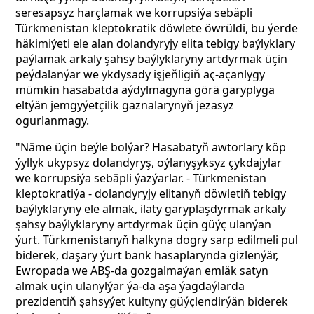
seresapsyz harçlamak we korrupsiýa sebäpli
Türkmenistan kleptokratik döwlete öwrüldi, bu ýerde
häkimiýeti ele alan dolandyryjy elita tebigy baýlyklary
paýlamak arkaly şahsy baýlyklaryny artdyrmak üçin
peýdalanýar we ykdysady işjeňligiň aç-açanlygy
mümkin hasabatda aýdylmagyna görä garyplyga
eltýän jemgyýetçilik gaznalarynyň jezasyz
ogurlanmagy.
"Näme üçin beýle bolýar? Hasabatyň awtorlary köp
ýyllyk ukypsyz dolandyryş, oýlanyşyksyz çykdajylar
we korrupsiýa sebäpli ýazýarlar. - Türkmenistan
kleptokratiýa - dolandyryjy elitanyň döwletiň tebigy
baýlyklaryny ele almak, ilaty garyplaşdyrmak arkaly
şahsy baýlyklaryny artdyrmak üçin güýç ulanýan
ýurt. Türkmenistanyň halkyna dogry sarp edilmeli pul
biderek, daşary ýurt bank hasaplarynda gizlenýär,
Ewropada we ABŞ-da gozgalmaýan emläk satyn
almak üçin ulanylýar ýa-da aşa ýagdaýlarda
prezidentiň şahsyýet kultyny güýçlendirýän biderek