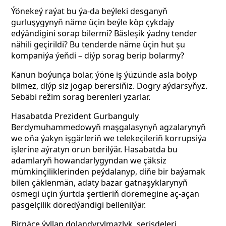
Ýönekeý raýat bu ýa-da beýleki desganyň
gurluşygynyň näme üçin beýle köp çykdajy
edýändigini sorap bilermi? Bäsleşik ýadny tender
nähili geçirildi? Bu tenderde näme üçin hut şu
kompaniýa ýeňdi – diýp sorag berip bolarmy?
Kanun boýunça bolar, ýöne iş ýüzünde asla bolyp
bilmez, diýp siz jogap berersiňiz. Dogry aýdarsyňyz.
Sebäbi režim sorag berenleri yzarlar.
Hasabatda Prezident Gurbanguly
Berdymuhammedowyň maşgalasynyň agzalarynyň
we oňa ýakyn işgärleriň we telekeçileriň korrupsiýa
işlerine aýratyn orun berilýär. Hasabatda bu
adamlaryň howandarlygyndan we çäksiz
mümkinçiliklerinden peýdalanyp, diňe bir baýamak
bilen çäklenmän, adaty bazar gatnaşyklarynyň
ösmegi üçin ýurtda şertleriň döremegine aç-açan
päsgelçilik döredýändigi bellenilýär.
Birnäçe ýyllap dolandyrylmazlyk, serişdeleri