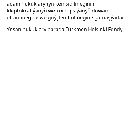
adam hukuklarynyň kemsidilmeginiň,
kleptokratiýanyň we korrupsiýanyň dowam
etdirilmegine we güýçlendirilmegine gatnaşýarlar”.
Ynsan hukuklary barada Türkmen Helsinki Fondy.