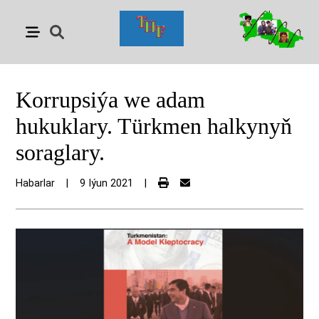
Korrupsiýa we adam
hukuklary. Türkmen halkynyň
soraglary.
Habarlar
|
9 Iýun 2021
|