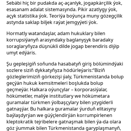
Sebäbi hiç bir pudakda aç-açanlyk, jogapkärçilik ýok,
esasanam adalat sistemasynda. Pikir azatlygy ýok,
açyk statistika ýok. Teoriýa boýunça muny gözegçilik
astynda saklap biljek raýat jemgyýeti ýok.
Hormatly watandaşlar, adam hukuklary bilen
korrupsiýanyň arasyndaky baglanyşyk baradaky
soraglaryňyza düşnükli dilde jogap berendiris diýip
umyt edýäris.
Şu gepleşigiň soňunda hasabatyň giriş bölümindýaki
sozlere siziň dykkatyňyza hödürleýaris:“Biziň
gözleglerimiziň görkezişi ýaly, Türkmenistanda bolup
geçýän hukuk kemsitmeleri boşlukda bolup
geçmeýär. Halkara oýunçylar – korporasiýalar,
hökümetler, maliýe institutlary we hökümetara
guramalar türkmen ýolbaşçylary bilen yzygiderli
gatnaşýar. Bu halkara guramalar ýurduň elitasyny
baýlaşdyrýan we güýçlendirýän korrumpirlenen
kleptokratik tejribelere gatnaşmak bilen ýa-da olara
göz ýummak bilen Türkmenistanda garyplaşmanyň,