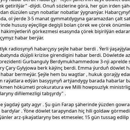
k getirilýär" -diýdi. Onuň sözlerine görä, her gün irden şäh
dan düzülen uzyn nobatlar nobatlar ýygnanýar. Habarçyn
da, ol ýerde 3-5 manat gymmatdygyna garamazdan çalt saty
rinde hususy eýeçilige degişli bolan
çörek we çörek önümler
li häkimýetleriň görkezmesi esasynda çörek bişirilýän eda
rçymyz habar berýär.
yk radiosynyň habarçysy şeýle habar berdi . Ýerli ýaşaýjyla
abatynda düýpli krizise girendigini
habar berdi. Döwletde az
ň prezidenti Gurbanguly Berdymukhammedow 3-nji apreld
y Çary Gylyjowa berk käýinç berdi. Emma ýurduň döwlet hab
li habar bermeýär. Şeýle hem bu wagtlar , hukuk goraýjy eda
n raýatlara edýän basyşynyň artýandygy barada habarlar ba
rkmen hökümeti prokuratura we Milli howpsuzlyk ministrlig
laryny diňlemezligi tabşyrdy" .
de ýagdaý gaty agyr . Şu gün Farap şäherinde ýüzden gowr
e bardylar .
Ýöne döwlet tarapyndan hiç hili goldaw görmedil
ýänler arz-şikaýatlaryny bes etmeseler, 15 gün tussag edilip