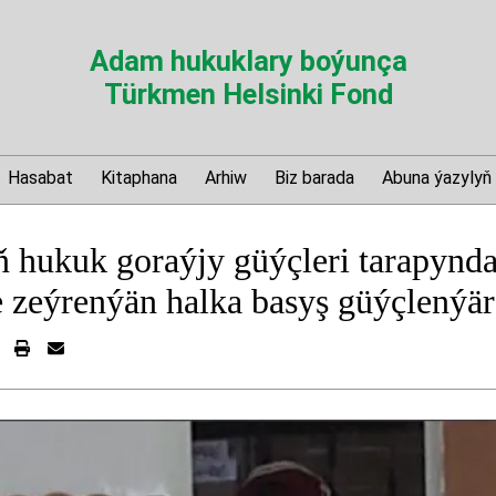
Adam hukuklary boýunça
Türkmen Helsinki Fond
Hasabat
Kitaphana
Arhiw
Biz barada
Abuna ýazylyň
 hukuk goraýjy güýçleri tarapynd
e zeýrenýän halka basyş güýçlenýär