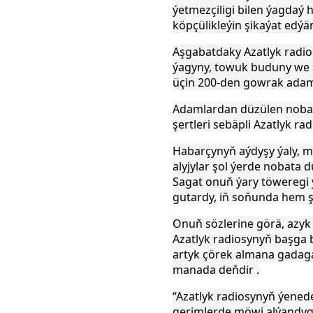
ýetmezçiligi bilen ýagdaý 
köpçülikleýin şikaýat edýä
Aşgabatdaky Azatlyk radio
ýagyny, towuk buduny we ş
üçin 200-den gowrak adam
Adamlardan düzülen nobat
şertleri sebäpli
Azatlyk ra
Habarçynyň aýdyşy ýaly, m
alyjylar şol ýerde nobata 
Sagat onuň ýary töweregi 
gutardy,
iň soňunda hem ş
Onuň sözlerine görä, azyk
Azatlyk radiosynyň başga
artyk çörek almana gadagan
manada deňdir .
“Azatlyk radiosynyň ýene
gerimlerde möwj alýandy