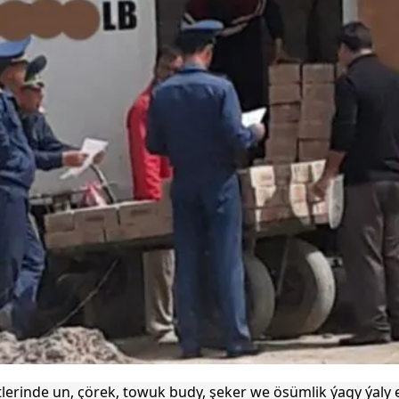
lerinde un, çörek, towuk budy, şeker we ösümlik ýagy ýaly e