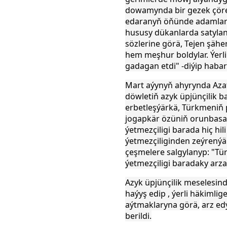
dowamynda
bir gezek çöre
edaranyň
öňünde adamlar
hususy dükanlarda satylan
sözlerine görä, Tejen şähe
hem
meşhur boldylar. Ýer
gadagan etdi" -diýip haba
Mart aýynyň ahyrynda Azatl
döwletiň azyk üpjünçilik b
erbetleşýärkä, Türkmeni
jogapkär özüniň
orunbasar
ýetmezçiligi barada hiç hi
ýetmezçiliginden zeýrenýä
çeşmelere salgylanyp: "Tü
ýetmezçiligi baradaky arza
Azyk üpjünçilik meselesin
haýyş edip , ýerli häkimlig
aýtmaklaryna
görä,
arz ed
berildi.