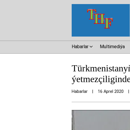
Habarlar
Multimediýa
Türkmenistanyň
ýetmezçiligind
Habarlar
|
16 Aprel 2020
|