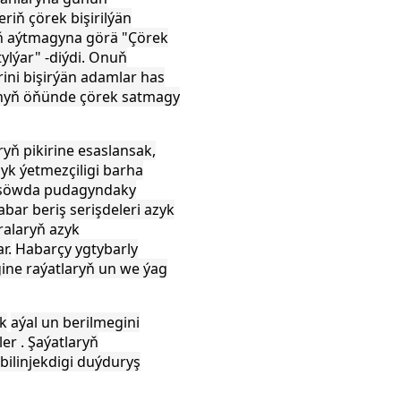
eriň çörek bişirilýän
yň aýtmagyna görä
"Çörek
lýar" -diýdi. Onuň
ini bişirýän adamlar has
ranyň öňünde
çörek satmagy
ryň pikirine esaslansak,
yk ýetmezçiligi
barha
e söwda pudagyndaky
ar beriş serişdeleri azyk
ralaryň azyk
r.
Habarçy ygtybarly
ine raýatlaryň un we ýag
ak
aýal un berilmegini
er . Şaýatlaryň
 bilinjekdigi duýduryş