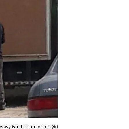
sasy iýmit önümleriniň ýiti