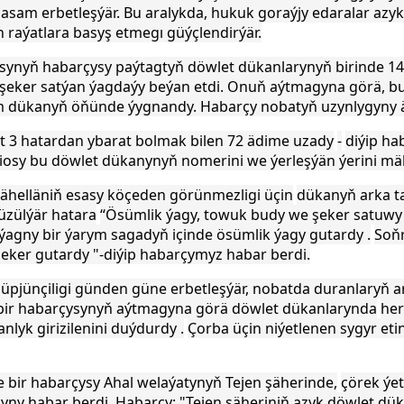
hasam erbetleşýär. Bu aralykda, hukuk goraýjy edaralar azyk
n raýatlara basyş etmegı güýçlendirýär.
synyň habarçysy paýtagtyň döwlet dükanlarynyň birinde 14-
eker satýan ýagdaýy beýan etdi. Onuň aýtmagyna görä, bu
 dükanyň öňünde ýygnandy. Habarçy nobatyň uzynlygyny äd
 3 hatardan ybarat bolmak bilen
72 ädime uzady
-
diýip ha
diosy bu döwlet dükanynyň nomerini
we ýerleşýän ýerini mä
ähelläniň esasy köçeden görünmezligi üçin
dükanyň arka t
düzülýär hatara
“Ösümlik ýagy, towuk budy
we şeker satuwy 
ýagny bir ýarym sagadyň içinde
ösümlik ýagy gutardy .
Soň
eker gutardy "-diýip habarçymyz habar berdi.
 üpjünçiligi günden güne
erbetleşýär, nobatda duranlaryň a
 bir habarçysynyň aýtmagyna görä döwlet dükanlarynda
her
lyk girizilenini duýdurdy .
Çorba üçin niýetlenen sygyr eti
de
bir habarçysy Ahal welaýatynyň Tejen şäherinde,
çörek ýet
gyny
habar berdi. Habarçy: "Tejen şäheriniň azyk döwlet d