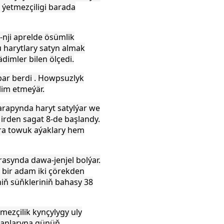
 ýetmezçiligi barada
nji aprelde ösümlik
 harytlary satyn almak
imler bilen ölçedi.
bar berdi . Howpsuzlyk
lim etmeýär.
arapynda haryt satylýar we
irden sagat 8-de başlandy.
ra
towuk aýaklary
hem
rasynda dawa-jenjel bolýar.
 bir adam iki
çörekden
niň süňkleriniň bahasy 38
mezçilik kynçylygy uly
ükanlaryna günüň