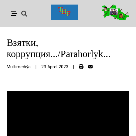
Взятки,
коррупция.../Parahorlyk...
Multimediýa
|
23 Aprel 2023
|