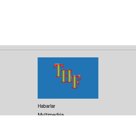
Habarlar
Multimediýa
Hasabat
Kitaphana