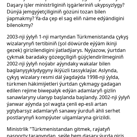
Daşary işler ministrliginiň işgärleriniň ukypsyzlygy?
Dünýä jemgyýetçiliginiň gözüni tozan bilen
ýapmakmy? Ýa-da çep el sag eliň näme edýändigini
bilenokmy?
2003-nji ýylyň 1-nji martyndan Türkmenistanda çykyş
wizalarynyň tertibiniň (şol döwürde eýýäm ikinji
gezek) girizilendigini ýatladýarys. Nyýazow, ýurtdan
çykmak baradaky gözegçiligiň güýçlendirilmeginiň
2002-nji ýylyň noýabr aýyndaky wakalar bilen
baglanyşyklydygyny ikiýüzli tassyklaýar. Aslynda,
çykyş wizalary resmi däl ýagdaýda 1998-nji ýylda,
türkmen häkimiýetleri ýurtdan çykmagy gadagan
edilen rejime biwepalyk edýän adamlaryň gizlin
sanawlaryny ulanyp başlanda başlandy. 2002-nji ýylyň
ýanwar aýynda şol wagta çenli ep-esli artan
ygtybarsyz adamlaryň sanawy ýurduň ähli serhet
postlarynyň kompýuter ulgamlaryna girizildi.
Ministrlik "Türkmenistandan gitmek, raýatyň
pasporty tarapyndan, şeýle hem daşary ýurda giriş