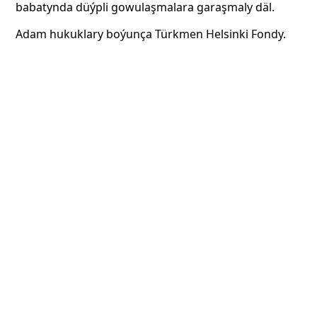
babatynda düýpli gowulaşmalara garaşmaly däl.
Adam hukuklary boýunça Türkmen Helsinki Fondy.