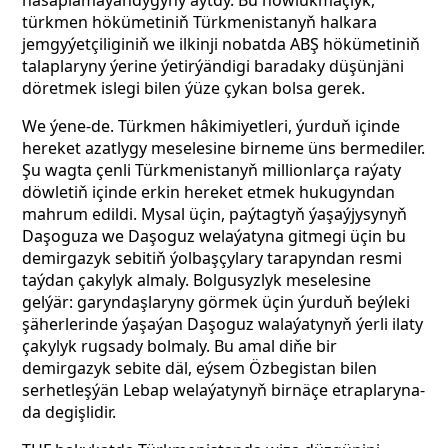
hasaplamaýandygyny aýtdy. Bu howlukmaçlyk,
türkmen hökümetiniň Türkmenistanyň halkara
jemgyýetçiliginiň we ilkinji nobatda ABŞ hökümetiniň
talaplaryny ýerine ýetirýändigi baradaky düşünjäni
döretmek islegi bilen ýüze çykan bolsa gerek.
We ýene-de. Türkmen hâkimiyetleri, ýurduň içinde
hereket azatlygy meselesine birneme üns bermediler.
Şu wagta çenli Türkmenistanyň millionlarça raýaty
döwletiň içinde erkin hereket etmek hukugyndan
mahrum edildi. Mysal üçin, paýtagtyň ýaşaýjysynyň
Daşoguza we Daşoguz welaýatyna
gitmegi
üçin bu
demirgazyk sebitiň ýolbaşçylary tarapyndan resmi
taýdan çakylyk almaly. Bolgusyzlyk meselesine
gelýär: garyndaşlaryny görmek üçin ýurduň beýleki
şäherlerinde ýaşaýan Daşoguz walaýatynyň ýerli ilaty
çakylyk rugsady bolmaly. Bu amal diňe bir
demirgazyk sebite däl, eýsem Özbegistan bilen
serhetleşýän Lebap welaýatynyň
birnäçe etraplaryna-
da degişlidir.