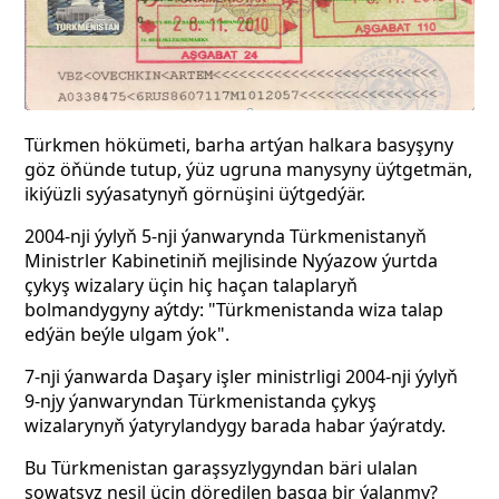
Türkmen hökümeti, barha artýan halkara basyşyny
göz öňünde tutup, ýüz ugruna manysyny üýtgetmän,
ikiýüzli syýasatynyň görnüşini üýtgedýär.
2004-nji ýylyň 5-nji ýanwarynda Türkmenistanyň
Ministrler Kabinetiniň mejlisinde Nyýazow ýurtda
çykyş wizalary üçin hiç haçan talaplaryň
bolmandygyny aýtdy: "Türkmenistanda wiza talap
edýän beýle
ulgam ýok".
7-nji ýanwarda Daşary işler ministrligi 2004-nji ýylyň
9-njy ýanwaryndan Türkmenistanda çykyş
wizalarynyň ýatyrylandygy barada habar ýaýratdy.
Bu Türkmenistan garaşsyzlygyndan bäri ulalan
sowatsyz nesil üçin döredilen başga bir ýalanmy?