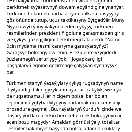
THF hakykatda Türkmenistanda wiza düzgünini
berkitmek syýasatynyň dowam edýändigine ynanýar.
Türkmen hökümeti barha artýan halkara basyşyny
göz öňünde tutup, uçuş taktikasyny üýtgedýär. Muny
Nyýazowyň ýaňy-ýakynda eden çykyşy, türkmen
resmilerinden prezidentiň goluna garaşmazdan giriş
we çykyş gözegçiligini berkitmegi talap etdi: “Näme
üçin mydama resmi kararyma garaşýarsyňyz?
Garaşsyz bolmagy öwreniň. Prezidente yzygiderli
ýüzlenmegiň zerurlygy ýok! " Jogapkärçiligi
başgalaryň egnine geçirmäge çalyşýan synanyşyk
bar.
Türkmenistanyň ýaşaýjylary çykyş rugsadynyň näme
diýilýändigi bilen gyzyklanmaýarlar: çakylyk, wiza ýa-
da rugsatnama. Her niçigem bolsa, bar bolan
rejimeimiň ygtybarlylygyny barlamak üçin kemsidiji
prosedura geçmeli. Bu, raýatlaryň ýurduň içinde we
daşary ýurtlarda erkin hereket etmek hukugynyň aç-
açan bozulmagydyr. Amaldan görnüşi ýaly, totalitar
resmiler häkimiýet başynda bolsa, adam hukuklary