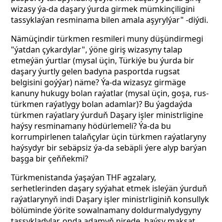
wizasy ýa-da daşary ýurda girmek mümkinçiligini
tassyklaýan resminama bilen amala aşyrylýar" -diýdi.
Nämüçindir türkmen resmileri muny düşündirmegi
"ýatdan çykardylar", ýöne giriş wizasyny talap
etmeýän ýurtlar (mysal üçin, Türkiýe bu ýurda bir
daşary ýurtly gelen badyna pasportda rugsat
belgisini goýýar) näme? Ýa-da wizasyz girmäge
kanuny hukugy bolan raýatlar (mysal üçin, goşa, rus-
türkmen raýatlygy bolan adamlar)? Bu ýagdaýda
türkmen raýatlary ýurduň Daşary işler ministrligine
haýsy resminamany hödürlemeli? Ýa-da bu
korrumpirlenen talaňçylar üçin türkmen raýatlaryny
haýsydyr bir sebäpsiz ýa-da sebäpli ýere alyp barýan
başga bir çeňňekmi?
Türkmenistanda ýaşaýan THF agzalary,
serhetlerinden daşary syýahat etmek isleýän ýurduň
raýatlarynyň indi Daşary işler ministrliginiň konsullyk
bölüminde ýörite sowalnamany doldurmalydygyny
tassykladylar, onda adamyň nirede, haýsy maksat