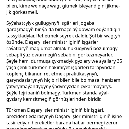
bilen, kime we näçe wagt gitmek isleýändigini jikme-
jik görkezmeli.
Syýahatçylyk gullugynyň işgärleri jogaba
garaşmagyň bir ýa-da birnäçe aý dowam edýändigini
tassykladylar. Ret etmek seyrek däldir. Şol bir wagtyň
özünde, Daşary işler ministrliginiň işgärleri
raýatlaryň maglumat almak hukugynyň bozulmagy
sebäpli ýüz öwürmegiň sebäbini görkezmeýärler.
Şeýle hem, durmuşa çykmadyk gyzlary we aýallary 35
ýaşa çenli türkmen häkimiýet işgärleri tarapyndan
köplenç bikanun ret etmek praktikasynyň,
garyndaşlarynyň hiç biri bilen bile bolmasa, henizem
ýatyrylmaýandygyny ýadymyzdan çykarmaýarys.
Şeýle tejribäniň bolmagy, Türkmenistanda aýal-
gyzlary kemsitmegiň görnüşlerinden biridir.
Türkmen Daşary işler ministrliginiň bir işgäri,
prezident edarasynyň Daşary işler ministrliginiň işine
täsir edýän hereketler barada habar bermegi zerur