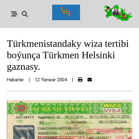
Türkmenistandaky wiza tertibi
boýunça Türkmen Helsinki
gaznasy.
Habarlar
|
12 Ýanwar 2004
|