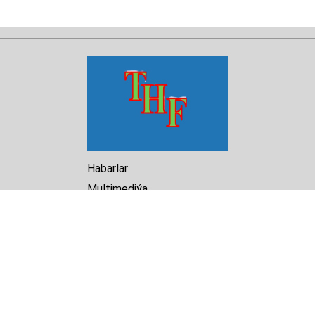
Habarlar
Multimediýa
Hasabat
Kitaphana
Arhiw
Biz barada