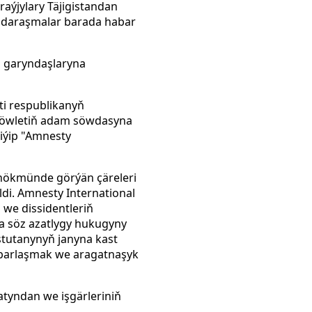
ýjylary Täjigistandan
z daraşmalar barada habar
ň garyndaşlaryna
i respublikanyň
"döwletiň adam söwdasyna
iýip "Amnesty
 hökmünde görýän çäreleri
di. Amnesty International
 we dissidentleriň
a söz azatlygy hukugyny
ştutanynyň janyna kast
abarlaşmak we aragatnaşyk
tyndan we işgärleriniň