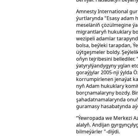
Amnesty International gu
ýurtlarynda "Esasy adam h
meseläniň çözülmegine ýar
migrantlaryň hukuklary bo
wezipeli adamlar tarapynd
bolsa, beýleki tarapdan, 
üýtgeşmeler boldy. Şeýle
oňyn tejribesini belledile
ýatyrylýandygyny yglan etd
goraýjylar 2005-nji ýylda
korrumpirlenen jenaýat ka
nyň Adam hukuklary komite
borçnamalaryny bozdy. Bir
şahadatnamalarynda onuň 
guramasy hasabatynda aýdý
“Ýewropada we Merkezi Azi
alalyň. Andijan gyrgynçylyg
bilmeýärler "-diýdi.