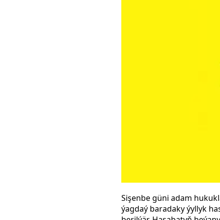
Sişenbe güni adam hukukl
ýagdaý baradaky ýyllyk has
berilýär. Hasabatyň beýany