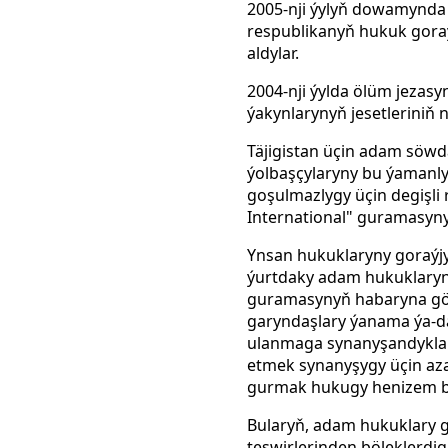
2005-nji ýylyň dowamynda
respublikanyň hukuk gora
aldylar.
2004-nji ýylda ölüm jezasy
ýakynlarynyň jesetleriniň
Täjigistan üçin adam söw
ýolbaşçylaryny bu ýamanly
goşulmazlygy üçin degişli
International" guramasyny
Ynsan hukuklaryny goraýjy
ýurtdaky adam hukuklaryny
guramasynyň habaryna görä 
garyndaşlary ýanama ýa-d
ulanmaga synanyşandyklary
etmek synanyşygy üçin az
gurmak hukugy henizem b
Bularyň, adam hukuklary 
teswirlerinden böleklerdigi