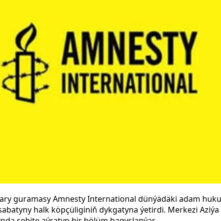
ary guramasy Amnesty International dünýädäki adam hukuk
abatyny halk köpçüliginiň dykgatyna ýetirdi. Merkezi Aziýa
nda sebite aýratyn bir bölüm bagyşlanýar.