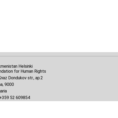
kmenistan Helsinki
ndation for Human Rights
naz Dondukov str., ap.2
na, 9000
aria
+359 52 609854
il:
tkmprotect@gmail.com