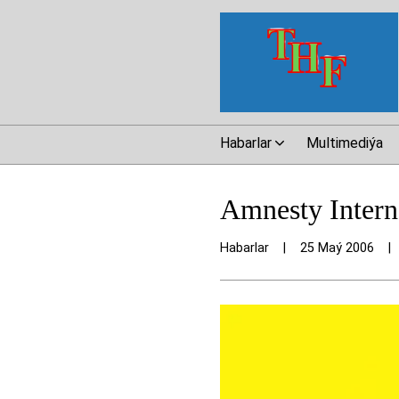
Habarlar
Multimediýa
Amnesty Intern
Habarlar
|
25 Maý 2006
|