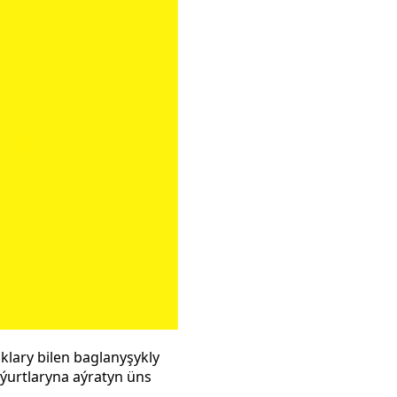
lary bilen baglanyşykly
 ýurtlaryna aýratyn üns