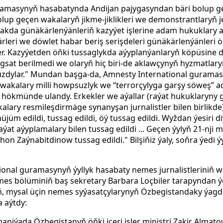
ramasynyň hasabatynda Andijan pajygasyndan bäri bolup ge
bolup geçen wakalaryň jikme-jiklikleri we demonstrantlaryň
akda günäkärlenýänleriň kazyýet işlerine adam hukuklary ak
şgärleri we döwlet habar beriş serişdeleri günäkärlenýänleri
. Kazyýetden öňki tussaglykda aýyplanýanlaryň köpüsine d
sat berilmedi we olaryň hiç biri-de aklawçynyň hyzmatlar
uzdylar."
Mundan başga-da, Amnesty International guramas
 wakalary milli howpsuzlyk we
“terrorçylyga garşy söweş” ad
hökmünde ulandy. Erkekler we aýallar (raýat hukuklaryny go
lary resmileşdirmäge synanyşan jurnalistler bilen birlikde
hüjüm edildi, tussag edildi, öý tussag edildi. Wyždan ýesiri di
aýat aýyplamalary bilen tussag edildi ... Geçen ýylyň 21-nj
khon Zaýnabitdinow tussag edildi."
Bilşiňiz ýaly, soňra ýedi
ional guramasynyň ýyllyk hasabaty nemes jurnalistleriniň w
 bölüminiň baş sekretary Barbara Loçbiler tarapyndan ýeti
iň, mysal üçin nemes syýasatçylarynyň Özbegistandaky ýag
 aýtdy:
maniýada Özbegistanyň öňki içeri işler ministri Zakir Almat