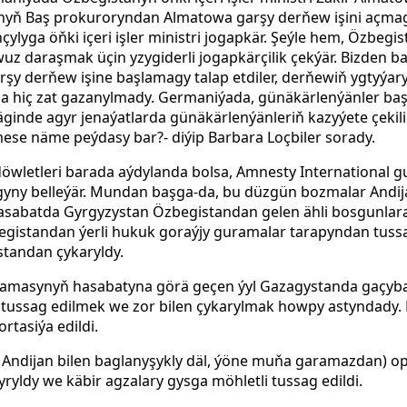
yň Baş prokuroryndan Almatowa garşy derňew işini açmagy
çylyga öňki içeri işler ministri jogapkär. Şeýle hem, Özbe
 daraşmak üçin yzygiderli jogapkärçilik çekýär. Bizden b
şy derňew işine başlamagy talap etdiler, derňewiň ygtyýar
 hiç zat gazanylmady. Germaniýada, günäkärlenýänler başg
inde agyr jenaýatlarda günäkärlenýänleriň kazyýete çekilip
mese näme peýdasy bar?- diýip Barbara Loçbiler sorady.
döwletleri barada aýdylanda bolsa, Amnesty Internationa
yny belleýär. Mundan başga-da, bu düzgün bozmalar Andija
 hasabatda Gyrgyzystan Özbegistandan gelen ähli bosgunla
egistandan ýerli hukuk goraýjy guramalar tarapyndan tus
standan çykaryldy.
ramasynyň hasabatyna görä geçen ýyl Gazagystanda gaçyba
tussag edilmek we zor bilen çykarylmak howpy astyndady.
rtasiýa edildi.
 Andijan bilen baglanyşykly däl, ýöne muňa garamazdan) o
yldy we käbir agzalary gysga möhletli tussag edildi.