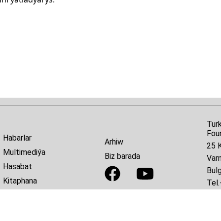
Tur
Fou
Habarlar
Arhiw
25 K
Multimediýa
Biz barada
Var
Hasabat
Bulg
Kitaphana
Tel.
E-ma