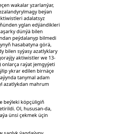
çen wakalar yzarlanýar,
 jezalandyrylmagy beýan
tiwistleri adalatsyz
 öňünden yglan edýändikleri
aşarky dünýä bilen
yndan peýdalanyp bilmedi
ynyň hasabatyna görä,
y bilen syýasy azatlyklary
raýjy aktiwistler we 13-
) onlarça raýat jemgyýeti
ýlip ykrar edilen birnäçe
i maýynda tanymal adam
 ýyl azatlykdan mahrum
e beýleki köpçüligiň
rildi. Ol, hususan-da,
daýa ünsi çekmek üçin
ow saglyk ýagdaýyny