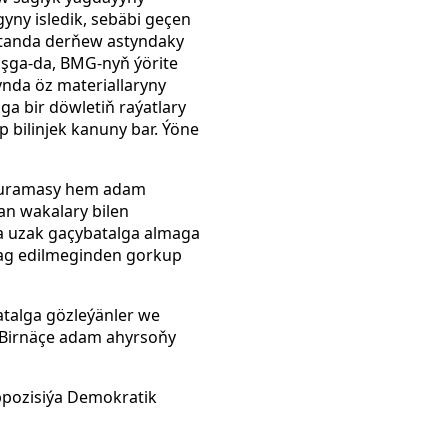
ny isledik, sebäbi geçen
gistanda derňew astyndaky
aşga-da, BMG-nyň ýörite
ynda öz materiallaryny
a bir döwletiň raýatlary
 bilinjek kanuny bar. Ýöne
l guramasy hem adam
n wakalary bilen
ra uzak gaçybatalga almaga
sag edilmeginden gorkup
talga gözleýänler we
 Birnäçe adam ahyrsoňy
ppozisiýa Demokratik