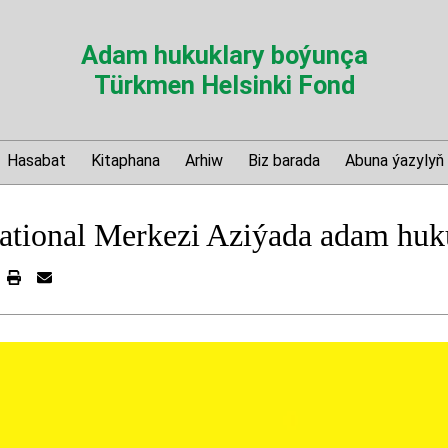
Adam hukuklary boýunça
Türkmen Helsinki Fond
Hasabat
Kitaphana
Arhiw
Biz barada
Abuna ýazylyň
ational Merkezi Aziýada adam huk