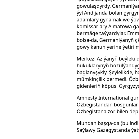
gowulaşdyrdy. Germaniýan
ýyl Andijanda bolan gyrgyn
adamlary gynamak we ýowuz
komissarlary Almatowa gar
bermäge taýýardylar. Emma
bolsa-da, Germaniýanyň çäg
gowy kanun ýerine ýetiril
Merkezi Aziýanyň beýleki 
hukuklarynyň bozulýandyg
baglanyşykly. Şeýlelikde,
mümkinçilik bermedi. Özb
gidenleriň köpüsi Gyrgyzy
Amnesty International gu
Özbegistandan bosgunlar 
Özbegistana zor bilen depo
Mundan başga-da (bu indi
Saýlawy Gazagystanda ýatyr