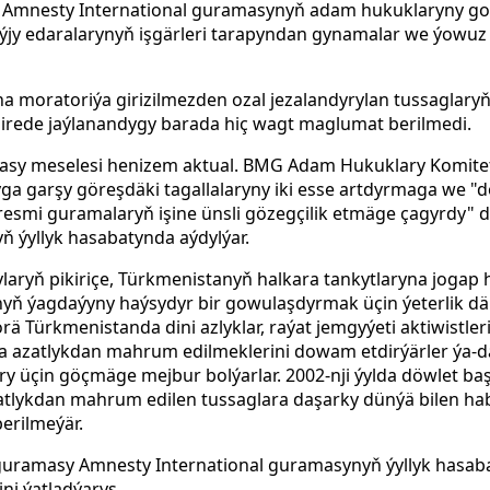
 Amnesty International guramasynyň adam hukuklaryny gora
ýjy edaralarynyň işgärleri tarapyndan gynamalar we ýowu
na moratoriýa girizilmezden ozal jezalandyrylan tussaglary
 nirede jaýlanandygy barada hiç wagt maglumat berilmedi.
dasy meselesi henizem aktual. BMG Adam Hukuklary Komitet
ga garşy göreşdäki tagallalaryny iki esse artdyrmaga we 
 resmi guramalaryň işine ünsli gözegçilik etmäge çagyrdy"
d
ň ýyllyk hasabatynda aýdylýar.
laryň pikiriçe, Türkmenistanyň halkara tankytlaryna jogap
ň ýagdaýyny haýsydyr bir gowulaşdyrmak üçin ýeterlik däl
Türkmenistanda dini azlyklar, raýat jemgyýeti aktiwistleri
a azatlykdan mahrum edilmeklerini dowam etdirýärler ýa-d
 üçin göçmäge mejbur bolýarlar. 2002-nji ýylda döwlet ba
atlykdan mahrum edilen tussaglara daşarky dünýä bilen h
erilmeýär.
guramasy Amnesty International guramasynyň ýyllyk hasaba
ni ýatladýarys.