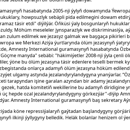
ramasynyň hasabatynda 2005-nji ýylyň dowamynda Ýewropa
ukuklary, howpsuzlyk sebäpli pida edilmegini dowam etdirýä
amaz täsir etdi" diýilýär. Öňküsi ýaly bosgunlaryň hukukl
zuldy. Möhüm meseleler jynsparazlyk we diskriminasiýa, aýa
an zulum edilmek we jezasyz galmak we başgaça pikirleri b
Ýewropa we Merkezi Aziýa ýurtlarynda ölüm jezasynyň ýatyr
likde, Amnesty International guramasynyň hasabatynda Öz
r. "Göçme manyda" sebäbi: "häkimiýetler 2008-nji ýyla çenli 
iler, ýöne bu ölüm jezasyna täsir edenlere teselli bermek k
 Özbegistanda onlarça adamyň ölüm jezasyna höküm edilendi
zyýet ulgamy astynda jezalandyrylandygyna ynanýarlar. “Ö
ti tarapyndan işine garalan azyndan bir adamy jezalandyr
 gezek, hatda komitetiň wekillerine bu adamyň diridigine y
üç hepde ozal jezalandyrylandygyny görkezýär"-diýip Amne
ar. Amnesty International guramasynyň baş sekretary Aýr
ýada köne repressiýalaryň gaýtadan başlandygyny görýäri
ynyň ilkinji ýyllygyny belledik. Heläk bolanlar henizem ol ý