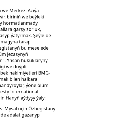
 we Merkezi Aziýa
r, biriniň we beýleki
ary hormatlanmady,
llara garşy zorluk,
asyp ýatyrmak. Şeýle-de
ylmagyna tarap
begistanyň bu meselede
ölüm jezasynyň
yn".
Ynsan hukuklaryny
gi we düýpli
zbek häkimiýetleri BMG-
mak bilen halkara
nandyrdylar, ýöne ölüm
sty International
in Hanyň aýdyşy ýaly:
s. Mysal üçin Özbegistany
erde adalat gazanyp