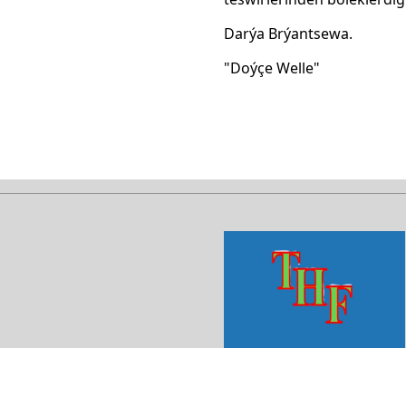
Darýa Brýantsewa.
"Doýçe Welle"