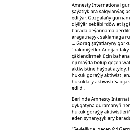
Amnesty International gu
şaýatlyklara salgylanýar, 
edilýär. Gozgalaňy gurnam
diýilýär, sebäbi “döwlet i
barada beýannama berdiler
aragatnaşyk saklamaga rug
... Gorag şaýatlaryny gork
“häkimiýetler Andijandaky
çäklendirmek üçin bahana 
nji maýda bolup geçen waka
aktiwistine haýbat atyldy, 
hukuk goraýjy aktiwist jen
hukuklary aktiwisti Saidja
edildi.
Berlinde Amnesty Internat
dykgatyna guramanyň nemes
hukuk goraýjy aktiwistler
eden synanyşyklary barada
“Şeýlelikde, geçen ýyl Ger