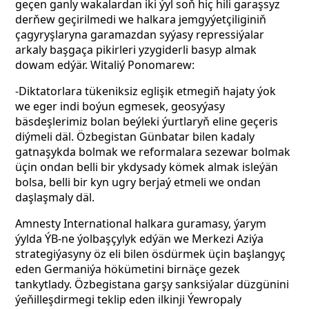
geçen ganly wakalardan iki ýyl soň hiç hili garaşsyz
derňew geçirilmedi we halkara jemgyýetçiliginiň
çagyryşlaryna garamazdan syýasy repressiýalar
arkaly başgaça pikirleri yzygiderli basyp almak
dowam edýär. Witaliý Ponomarew:
-Diktatorlara tükeniksiz eglişik etmegiň hajaty ýok
we eger indi boýun egmesek, geosyýasy
bäsdeşlerimiz bolan beýleki ýurtlaryň eline geçeris
diýmeli däl. Özbegistan Günbatar bilen kadaly
gatnaşykda bolmak we reformalara sezewar bolmak
üçin ondan belli bir ykdysady kömek almak isleýän
bolsa, belli bir kyn ugry berjaý etmeli we ondan
daşlaşmaly däl.
Amnesty International halkara guramasy, ýarym
ýylda ÝB-ne ýolbaşçylyk edýän we Merkezi Aziýa
strategiýasyny öz eli bilen ösdürmek üçin başlangyç
eden Germaniýa hökümetini birnäçe gezek
tankytlady. Özbegistana garşy sanksiýalar düzgünini
ýeňilleşdirmegi teklip eden ilkinji Ýewropaly