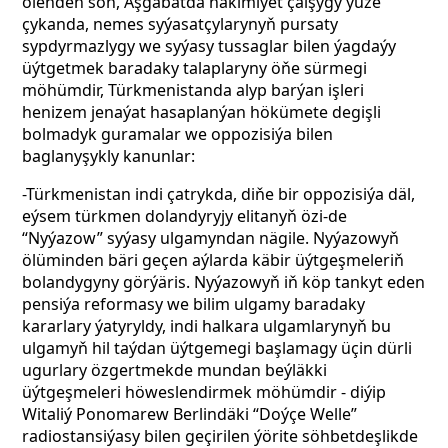
ölenden soň, Aşgabatda häkimiýet çalşygy ýüze
çykanda, nemes syýasatçylarynyň pursaty
sypdyrmazlygy we syýasy tussaglar bilen ýagdaýy
üýtgetmek baradaky talaplaryny öňe sürmegi
möhümdir, Türkmenistanda alyp barýan işleri
henizem jenaýat hasaplanýan hökümete degişli
bolmadyk guramalar we oppozisiýa bilen
baglanyşykly kanunlar:
-Türkmenistan indi çatrykda, diňe bir oppozisiýa däl,
eýsem türkmen dolandyryjy elitanyň özi-de
“Nyýazow” syýasy ulgamyndan nägile. Nyýazowyň
ölüminden bäri geçen aýlarda käbir üýtgeşmeleriň
bolandygyny görýäris. Nyýazowyň iň köp tankyt eden
pensiýa reformasy we bilim ulgamy baradaky
kararlary ýatyryldy, indi halkara ulgamlarynyň bu
ulgamyň hil taýdan üýtgemegi başlamagy üçin dürli
ugurlary özgertmekde mundan beýläkki
üýtgeşmeleri höweslendirmek möhümdir
- diýip
Witaliý Ponomarew Berlindäki “Doýçe Welle”
radiostansiýasy bilen geçirilen ýörite söhbetdeşlikde