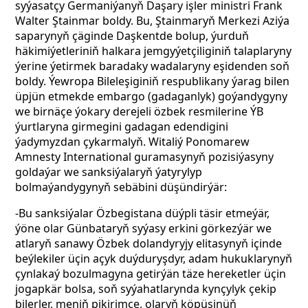
syýasatçy Germaniýanyň Daşary işler ministri Frank
Walter Ştainmar boldy. Bu, Ştainmaryň
Merkezi Aziýa
saparynyň çäginde Daşkentde bolup, ýurduň
häkimiýetleriniň halkara jemgyýetçiliginiň talaplaryny
ýerine ýetirmek baradaky wadalaryny eşidenden soň
boldy. Ýewropa Bileleşiginiň respublikany ýarag bilen
üpjün etmekde embargo (gadaganlyk) goýandygyny
we birnäçe ýokary derejeli özbek resmilerine ÝB
ýurtlaryna girmegini gadagan edendigini
ýadymyzdan çykarmalyň. Witaliý Ponomarew
Amnesty International guramasynyň pozisiýasyny
goldaýar we sanksiýalaryň ýatyrylyp
bolmaýandygynyň sebäbini düşündirýär:
-Bu sanksiýalar Özbegistana düýpli täsir etmeýär,
ýöne olar Günbataryň syýasy erkini görkezýär we
atlaryň sanawy Özbek dolandyryjy elitasynyň içinde
beýlekiler üçin açyk duýduryşdyr, adam hukuklarynyň
çynlakaý bozulmagyna getirýän täze hereketler üçin
jogapkär bolsa, soň syýahatlarynda kynçylyk çekip
bilerler, meniň pikirimçe, olaryň köpüsinüň