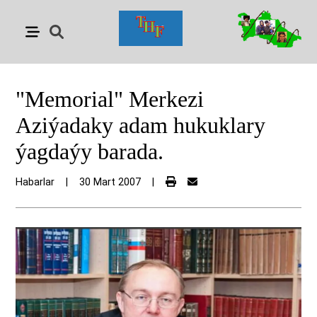
"Memorial" Merkezi
Aziýadaky adam hukuklary
ýagdaýy barada.
Habarlar
|
30 Mart 2007
|