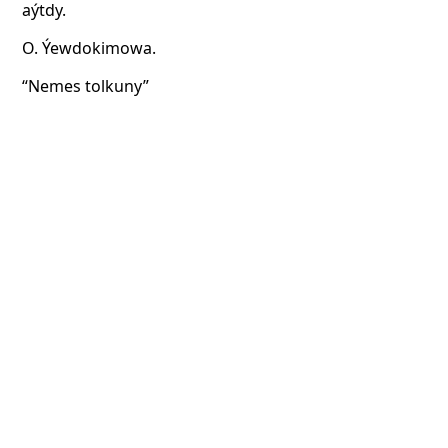
aýtdy.
O. Ýewdokimowa.
“Nemes tolkuny”