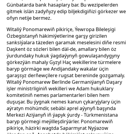
Günbatarda bank hasaplary bar. Bu wezipelerden
gitmek islän zadyňyzy edip biljekdigiňizi görkezer we
oňyn netije bermez.
Witaliý Ponomarewiň pikiriçe, Ýewropa Bileleşigi
Özbegistanyň häkimiýetlerine garşy girizilen
sanksiýalara täzeden garamak meselesini diňe resmi
Daşkent öz sözleri bilen däl-de, amallary bilen öz
ýurdundaky hukuk ýagdaýynyň gowulaşandygyny
görkezýän mahaly Gyzyl Haç wekillerine türmelere
baryp görmäge
we Andijandaky wakalar üçin
garaşsyz derňewçilere rugsat bereninde gozgamaly.
Witaliý Ponomarew Berlinde Germaniýanyň Daşary
işler ministrliginiň wekilleri we Adam hukuklary
komitetiniň nemes parlamentarleri bilen hem
duşuşar. Bu ýygnak nemes kanun çykaryjylary üçin
aýratyn möhümdir, sebäbi aprel aýynyň başynda
Merkezi Aziýanyň iň ýapyk ýurdy - Türkmenistana
baryp görmegi meýilleşdirýärler. Ponomarewiň
pikiriçe, häzirki wagtda Saparmyrat Nyýazow