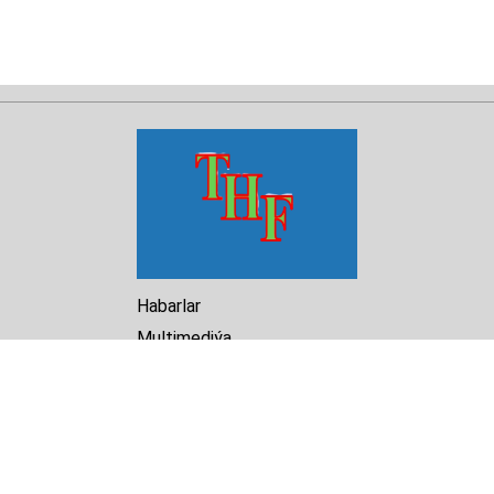
Habarlar
Multimediýa
Hasabat
Kitaphana
Arhiw
Biz barada