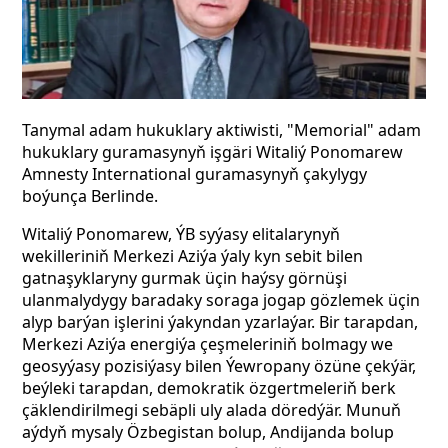
Tanymal adam hukuklary aktiwisti, "Memorial" adam
hukuklary guramasynyň işgäri Witaliý Ponomarew
Amnesty International guramasynyň çakylygy
boýunça Berlinde.
Witaliý Ponomarew, ÝB syýasy elitalarynyň
wekilleriniň Merkezi Aziýa ýaly kyn sebit bilen
gatnaşyklaryny gurmak üçin haýsy görnüşi
ulanmalydygy baradaky soraga jogap gözlemek üçin
alyp barýan işlerini ýakyndan yzarlaýar. Bir tarapdan,
Merkezi Aziýa energiýa çeşmeleriniň bolmagy we
geosyýasy pozisiýasy bilen Ýewropany özüne çekýär,
beýleki tarapdan, demokratik özgertmeleriň berk
çäklendirilmegi sebäpli uly alada döredýär. Munuň
aýdyň mysaly Özbegistan bolup, Andijanda bolup