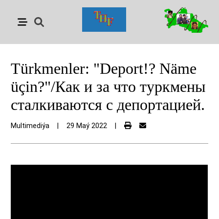
Türkmenler: "Deport!? Näme
üçin?"/Как и за что туркмены
сталкиваются с депортацией.
Multimediýa
|
29 Maý 2022
|