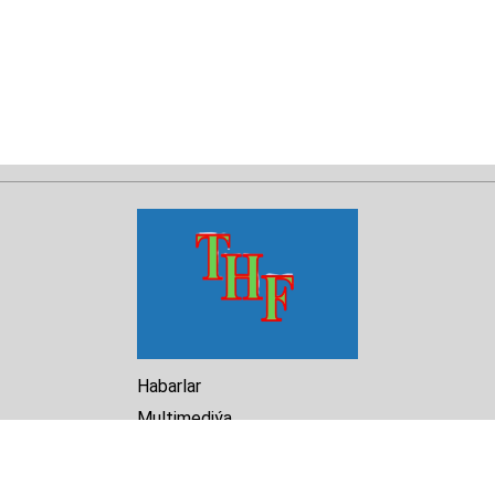
Habarlar
Multimediýa
Hasabat
Kitaphana