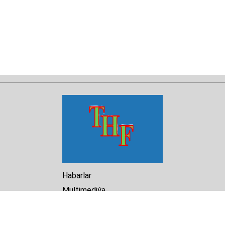
Habarlar
Multimediýa
Hasabat
Kitaphana