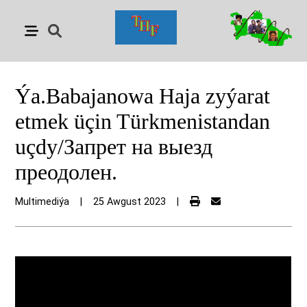
Ýa.Babajanowa Haja zyýarat
etmek üçin Türkmenistandan
uçdy/Запрет на выезд
преодолен.
Multimediýa
|
25 Awgust 2023
|