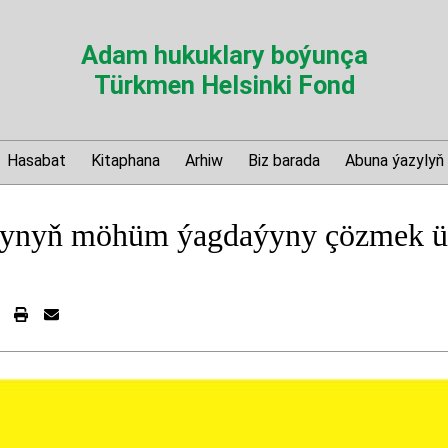
Adam hukuklary boýunça
Türkmen Helsinki Fond
Hasabat
Kitaphana
Arhiw
Biz barada
Abuna ýazylyň
ynyň möhüm ýagdaýyny çözmek ü