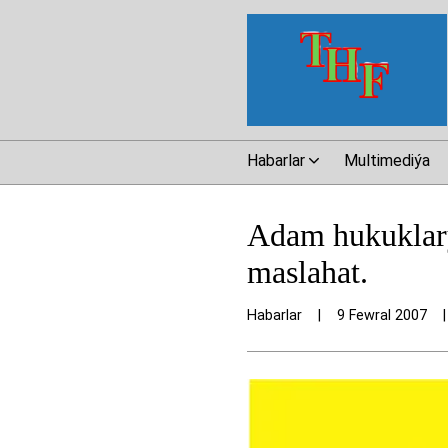
Habarlar
Multimediýa
Adam hukuklar
maslahat.
Habarlar
|
9 Fewral 2007
|