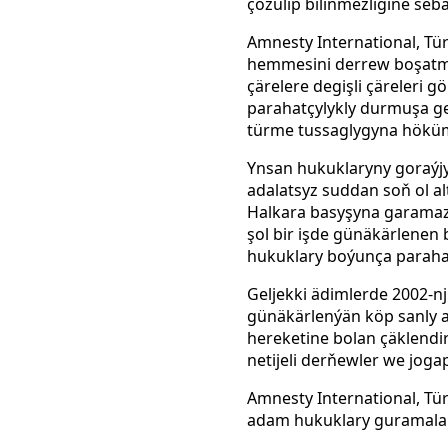
çözülip bilinmezligine seb
Amnesty International, Tü
hemmesini derrew boşatma
çärelere degişli çäreleri 
parahatçylykly durmuşa geç
türme tussaglygyna höküm
Ynsan hukuklaryny goraýjy
adalatsyz suddan soň ol al
Halkara basyşyna garamazd
şol bir işde günäkärlenen
hukuklary boýunça parahatç
Geljekki ädimlerde 2002-n
günäkärlenýän köp sanly a
hereketine bolan çäklend
netijeli derňewler we joga
Amnesty International, Tü
adam hukuklary guramalary