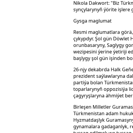
Nikola Dakwort: "Biz Türk
synçylarynyň ýörite işlere
Gysga maglumat
Resmi maglumatlara görä, 
çykypdyr. Şol gün Döwlet 
orunbasaryny, Saglygy go
wezipesini ýerine ýetiriji
başlygy şol gün işinden bo
26-njy dekabrda Halk Geňeş
prezident saýlawlaryna da
partiýa bolan Türkmenista
toparlarynyň oppozisiýa l
çagyryşlaryna ähmiýet be
Birleşen Milletler Guram
Türkmenistan adam hukukl
Hyzmatdaşlyk Guramasyny
gynamalara gadaganlyk, re
tussag edilmek we tussag e