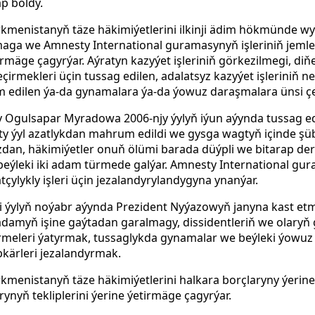
äp boldy.
rkmenistanyň täze häkimiýetlerini ilkinji ädim hökmünde w
ga we Amnesty International guramasynyň işleriniň jemlen
görmäge çagyrýar. Aýratyn kazyýet işleriniň görkezilmegi, di
irmekleri üçin tussag edilen, adalatsyz kazyýet işleriniň ne
 edilen ýa-da gynamalara ýa-da ýowuz daraşmalara ünsi ç
 Ogulsapar Myradowa 2006-njy ýylyň iýun aýynda tussag ed
ty ýyl azatlykdan mahrum edildi we gysga wagtyň içinde şüb
an, häkimiýetler onuň ölümi barada düýpli we bitarap der
 beýleki iki adam türmede galýar. Amnesty International 
ylykly işleri üçin jezalandyrylandygyna ynanýar.
ji ýylyň noýabr aýynda Prezident Nyýazowyň janyna kast e
damyň işine gaýtadan garalmagy, dissidentleriň we olaryň
irmeleri ýatyrmak, tussaglykda gynamalar we beýleki ýowu
pkärleri jezalandyrmak.
rkmenistanyň täze häkimiýetlerini halkara borçlaryny ýerin
nyň tekliplerini ýerine ýetirmäge çagyrýar.