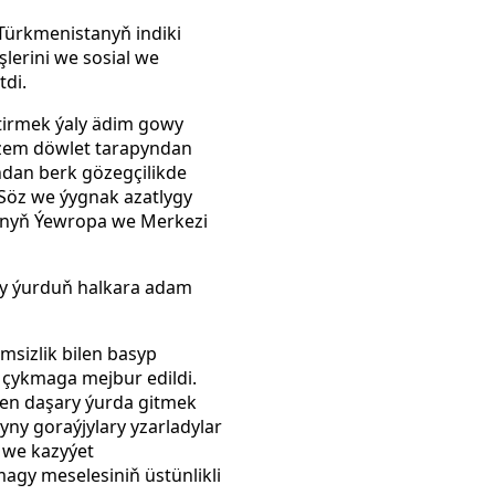
Türkmenistanyň indiki
şlerini we sosial we
tdi.
etirmek ýaly ädim gowy
nizem döwlet tarapyndan
yndan berk gözegçilikde
. Söz we ýygnak azatlygy
synyň Ýewropa we Merkezi
ny ýurduň halkara adam
msizlik bilen basyp
n çykmaga mejbur edildi.
len daşary ýurda gitmek
ny goraýjylary yzarladylar
y we kazyýet
agy meselesiniň üstünlikli