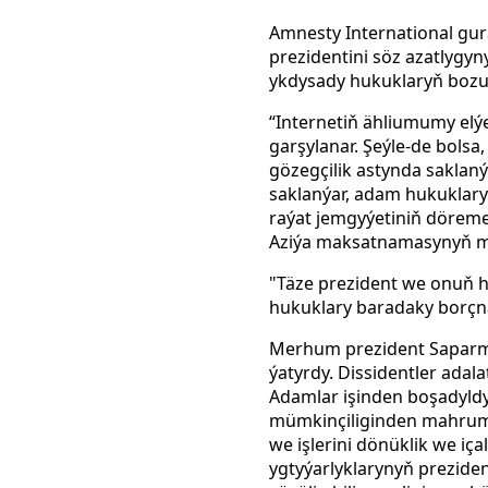
Amnesty International gur
prezidentini söz azatlygyn
ykdysady hukuklaryň bozul
“Internetiň ähliumumy elý
garşylanar. Şeýle-de bolsa
gözegçilik astynda saklaný
saklanýar, adam hukuklaryn
raýat jemgyýetiniň dörem
Aziýa maksatnamasynyň mü
"Täze prezident we onuň 
hukuklary baradaky borçna
Merhum prezident Saparmyr
ýatyrdy. Dissidentler adal
Adamlar işinden boşadyldy
mümkinçiliginden mahrum e
we işlerini dönüklik we iça
ygtyýarlyklarynyň prezide