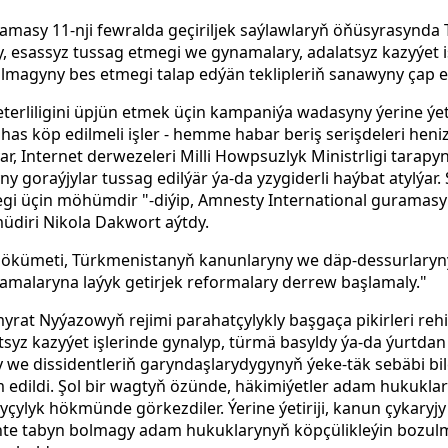
amasy 11-nji fewralda geçiriljek saýlawlaryň öňüsyrasynda 
y, esassyz tussag etmegi we gynamalary, adalatsyz kazyýet i
magyny bes etmegi talap edýän teklipleriň sanawyny çap e
eterliligini üpjün etmek üçin kampaniýa wadasyny ýerine ý
, has köp edilmeli işler - hemme habar beriş serişdeleri he
ar, Internet derwezeleri Milli Howpsuzlyk Ministrligi tarap
y goraýjylar tussag edilýär ýa-da yzygiderli haýbat atylýar
egi üçin möhümdir "-diýip, Amnesty International gurama
diri Nikola Dakwort aýtdy.
hökümeti, Türkmenistanyň kanunlaryny we däp-dessurlary
malaryna laýyk getirjek reformalary derrew başlamaly."
at Nyýazowyň rejimi parahatçylykly başgaça pikirleri rehi
atsyz kazyýet işlerinde gynalyp, türmä basyldy ýa-da ýurtda
 we dissidentleriň garyndaşlarydygynyň ýeke-täk sebäbi bi
dildi. Şol bir wagtyň özünde, häkimiýetler adam hukuklary
lyçylyk hökmünde görkezdiler. Ýerine ýetiriji, kanun çykaryj
nte tabyn bolmagy adam hukuklarynyň köpçülikleýin bozulm