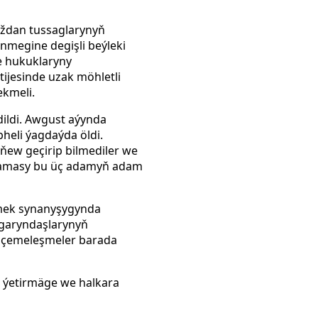
yždan tussaglarynyň
megine degişli beýleki
ňe hukuklaryny
tijesinde uzak möhletli
ekmeli.
ildi. Awgust aýynda
heli ýagdaýda öldi.
ňew geçirip bilmediler we
guramasy bu üç adamyň adam
tmek synanyşygynda
 garyndaşlarynyň
z çemeleşmeler barada
e ýetirmäge we halkara