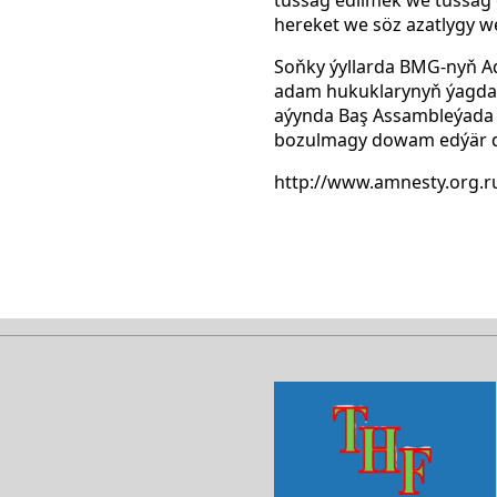
hereket we söz azatlygy we
Soňky ýyllarda BMG-nyň 
adam hukuklarynyň ýagdaýy
aýynda Baş Assambleýada
bozulmagy dowam edýär diý
http://www.amnesty.org.