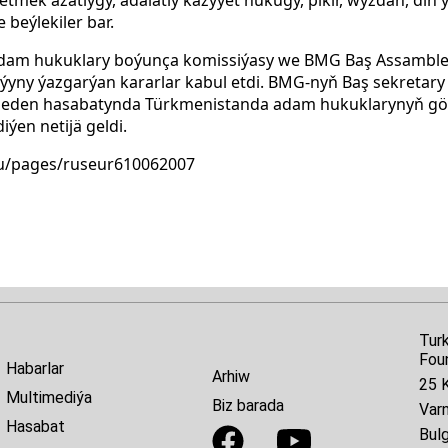
 beýlekiler bar.
Adam hukuklary boýunça komissiýasy we BMG Baş Assambl
ny ýazgarýan kararlar kabul etdi. BMG-nyň Baş sekretary 
 eden hasabatynda Türkmenistanda adam hukuklarynyň göd
en netijä geldi.
ru/pages/ruseur610062007
Tur
Fou
Habarlar
Arhiw
25 K
Multimediýa
Biz barada
Var
Hasabat
Bulg