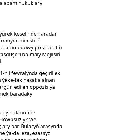
ara adam hukuklary
 ýürek keselinden aradan
premýer-ministriň
imuhammedowy prezidentiň
rasdüşeri bolmaly Mejlisiň
i.
-nji fewralynda geçiriljek
 ýeke-täk hasaba alnan
rgün edilen oppozisiýa
rmek baradaky
arapy hökmünde
a Howpsuzlyk we
ry bar. Bularyň arasynda
e ýa-da jeza, esassyz
ýa-da ynanç azatlygy,