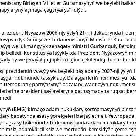
menistany Birleşen Milletler Guramasynyň we beýleki halk
 gapylaryny açmaga çagyrýarys" -diýdi.
prezident Nyýazow 2006-njy ýylyň 21-nji dekabrynda irden
Howpsuzlyk Geňeşi we Türkmenistanyň Ministrler Kabineti 
raýyş we lukmançylyk senagaty ministri Gurbanguly Berd
 edip belledi. Konstitusiýa laýyklykda Prezident Nyýazowyň mi
şadyldy we jenaýat jogapkärçiligine çekilendigi habar berild
i prezidentiň w.w.ý.ý we beýleki bäş adamy 2007-nji ýylyň 11
laşgär hökmünde tassyklady. Dalaşgärleriň hemmesi ýurtda
n Demokratik partiýasynyň agzalary. Wagtlaýyn hökümet sü
iderlerine prezident saýlawlaryna gatnaşmagyna rugsat be
rmedi.
asynyň (BMG) birnäçe adam hukuklary şertnamasynyň bir t
ary babatynda esasy ýörelgeleri berjaý etmeli. Ýewropad
ň agzasy hökmünde Türkmenistanda adam hukuklary borçla
himsiz, adamkärçiliksiz we mertebäni kemsidýän çemeleşm
tmek azatlygy, adalatly kazyýet hukugy, pikir, wyždan, din 