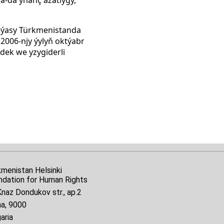
eýasy Türkmenistanda
2006-njy ýylyň oktýabr
ek we yzygiderli
kmenistan Helsinki
ndation for Human Rights
naz Dondukov str., ap.2
na, 9000
aria