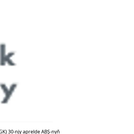
GK) 30-njy aprelde ABŞ-nyň