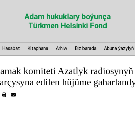
Adam hukuklary boýunça
Türkmen Helsinki Fond
Hasabat
Kitaphana
Arhiw
Biz barada
Abuna ýazylyň
oramak komiteti Azatlyk radiosyny
arçysyna edilen hüjüme gaharlandy