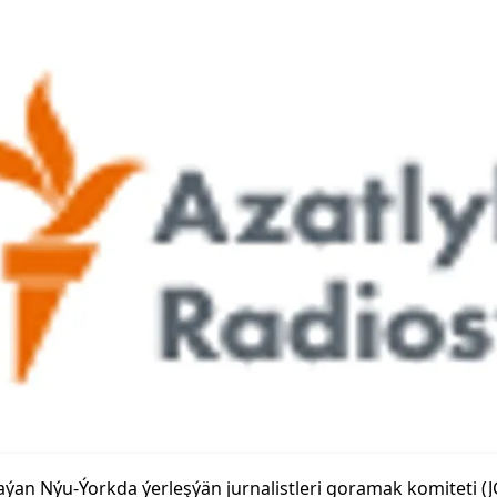
ýan Nýu-Ýorkda ýerleşýän jurnalistleri goramak komiteti (J