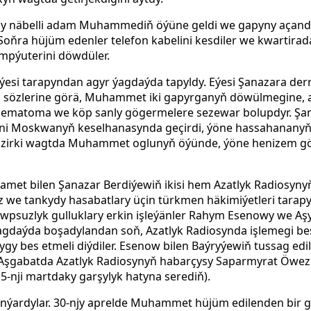
ny näbelli adam Muhammediň öýüne geldi we gapyny açanda 
oňra hüjüm edenler telefon kabelini kesdiler we kwartirad
ompýuterini döwdüler.
esi tarapyndan agyr ýagdaýda tapyldy. Eýesi Şanazara derr
sözlerine görä, Muhammet iki gapyrganyň döwülmegine, 
ň gematoma we köp sanly gögermelere sezewar bolupdyr. Şa
nüni Moskwanyň keselhanasynda geçirdi, ýöne hassahananyň
 Häzirki wagtda Muhammet oglunyň öýünde, ýöne henizem g
met bilen Şanazar Berdiýewiň ikisi hem Azatlyk Radiosyn
yz we tankydy hasabatlary üçin türkmen häkimiýetleri tarap
psuzlyk gulluklary erkin işleýänler Rahym Esenowy we Aş
 ýagdaýda boşadylandan soň, Azatlyk Radiosynda işlemegi be
ygy bes etmeli diýdiler. Esenow bilen Baýryýewiň tussag edi
Aşgabatda Azatlyk Radiosynyň habarçysy Saparmyrat Öwez
5-nji martdaky garşylyk hatyna serediň).
nýardylar. 30-njy aprelde Muhammet hüjüm edilenden bir g