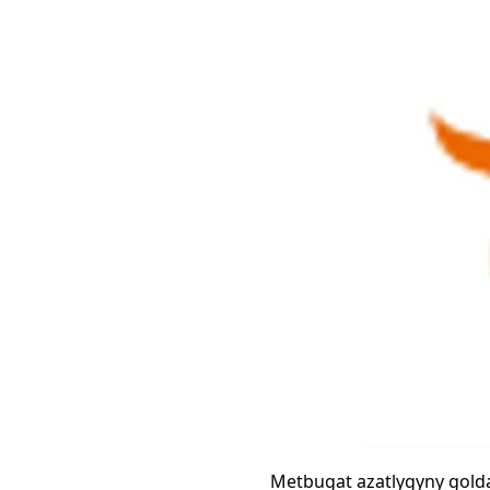
Metbugat azatlygyny golda