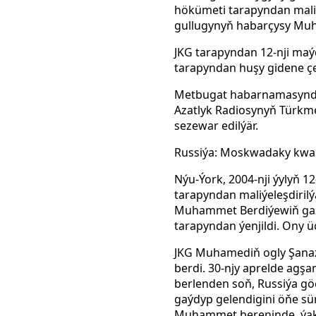
hökümeti tarapyndan maliý
gullugynyň habarçysy Muh
JKG tarapyndan 12-nji maý
tarapyndan huşy gidene çen
Metbugat habarnamasynda 
Azatlyk Radiosynyň Türkm
sezewar edilýär.
Russiýa: Moskwadaky kwarti
Nýu-Ýork, 2004-nji ýylyň 1
tarapyndan maliýeleşdiril
Muhammet Berdiýewiň gaza
tarapyndan ýenjildi. Ony 
JKG Muhamediň ogly Şanaz
berdi. 30-njy aprelde agş
berlenden soň, Russiýa g
gaýdyp gelendigini öňe s
Muhammet bereninde, ýaky