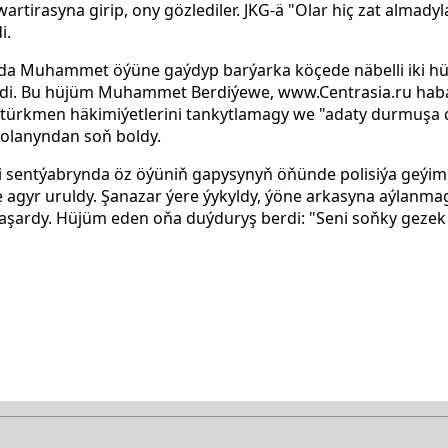
tirasyna girip, ony gözlediler. JKG-ä "Olar hiç zat almady
i.
lynda Muhammet öýüne gaýdyp barýarka köçede näbelli iki 
jildi. Bu hüjüm Muhammet Berdiýewe, www.Centrasia.ru hab
", türkmen häkimiýetlerini tankytlamagy we "adaty durmuş
bolanyndan soň boldy.
nji sentýabrynda öz öýüniň gapysynyň öňünde polisiýa geýim
e agyr uruldy. Şanazar ýere ýykyldy, ýöne arkasyna aýlanm
aşardy. Hüjüm eden oňa duýduryş berdi: "Seni soňky geze