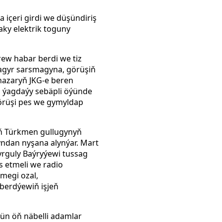
içeri girdi we düşündiriş
aky elektrik toguny
ew habar berdi we tiz
agyr sarsmagyna, görüşiň
nazaryň JKG-e beren
 ýagdaýy sebäpli öýünde
örüşi pes we gymyldap
yň Türkmen gullugynyň
yndan nyşana alynýar. Mart
yrguly Baýryýewi tussag
s etmeli we radio
lmegi ozal,
berdýewiň işjeň
ün öň näbelli adamlar