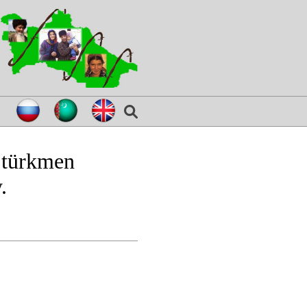
ň türkmen
.