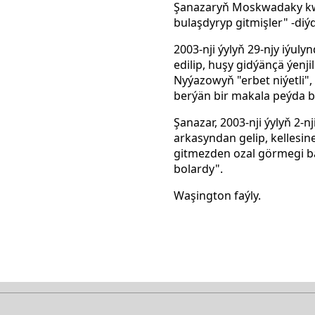
Şanazaryň Moskwadaky kwar
bulaşdyryp gitmişler" -diýd
2003-nji ýylyň 29-njy iýu
edilip, huşy gidýänçä ýen
Nyýazowyň "erbet niýetli
berýän bir makala peýda 
Şanazar, 2003-nji ýylyň 2-
arkasyndan gelip, kellesin
gitmezden ozal görmegi b
bolardy".
Waşington faýly.