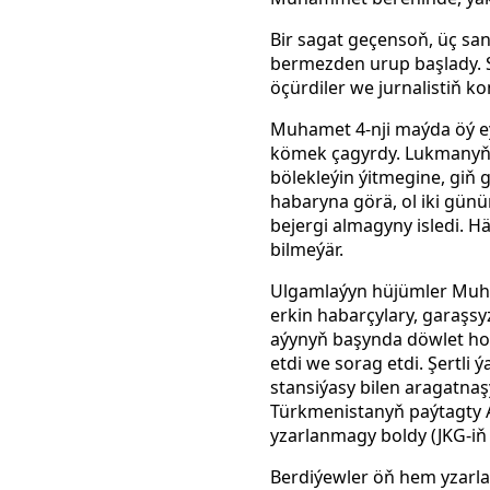
Bir sagat geçensoň, üç sa
bermezden urup başlady. S
öçürdiler we jurnalistiň k
Muhamet 4-nji maýda öý eý
kömek çagyrdy. Lukmanyň 
bölekleýin ýitmegine, gi
habaryna görä, ol iki gü
bejergi almagyny isledi.
bilmeýär.
Ulgamlaýyn hüjümler Muha
erkin habarçylary, garaşs
aýynyň başynda döwlet how
etdi we sorag etdi. Şertli
stansiýasy bilen aragatnaş
Türkmenistanyň paýtagty 
yzarlanmagy boldy (JKG-iň 
Berdiýewler öň hem yzarla