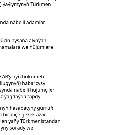
sy) ýaýlymynyň Türkmen
nda näbelli adamlar
üçin nyşana alynýan"
anamalara we hüjümlere
lde ABŞ-nyň hökümeti
llugynyň) habarçysy
ynda näbelli hüjümçiler
uz ýagdaýda tapdy.
ynyň hasabatyny gürrüň
n birnäçe gezek azar
ilen ýaňy Türkmenistandan
syny sorady we