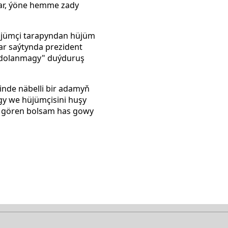
lar, ýöne hemme zady
hüjümçi tarapyndan hüjüm
ar saýtynda prezident
a dolanmagy" duýduruş
inde näbelli bir adamyň
agy we hüjümçisini huşy
k gören bolsam has gowy