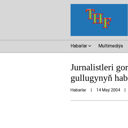
Habarlar
Multimediýa
Jurnalistleri g
gullugynyň hab
Habarlar
|
14 Maý 2004
|