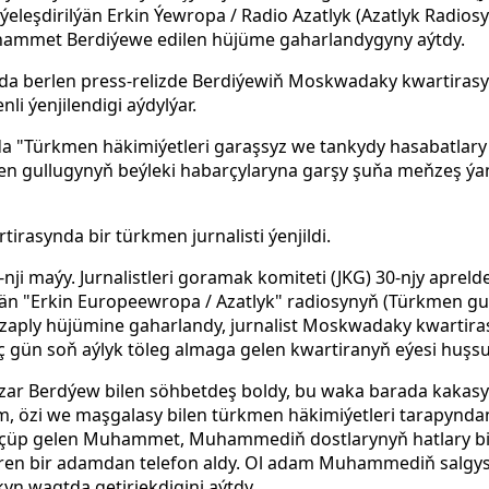
eleşdirilýän Erkin Ýewropa / Radio Azatlyk (Azatlyk Radio
ammet Berdiýewe edilen hüjüme gaharlandygyny aýtdy.
da berlen press-relizde Berdiýewiň Moskwadaky kwartirasy
li ýenjilendigi aýdylýar.
"Türkmen häkimiýetleri garaşsyz we tankydy hasabatlary 
en gullugynyň beýleki habarçylaryna garşy şuňa meňzeş ý
rasynda bir türkmen jurnalisti ýenjildi.
2-nji maýy. Jurnalistleri goramak komiteti (JKG) 30-njy apre
ýän "Erkin Europeewropa / Azatlyk" radiosynyň (Türkmen gu
ply hüjümine gaharlandy, jurnalist Moskwadaky kwartiras
üç gün soň aýlyk töleg almaga gelen kwartiranyň eýesi huşs
ar Berdýew bilen söhbetdeş boldy, bu waka barada kakas
am, özi we maşgalasy bilen türkmen häkimiýetleri tarapynda
öçüp gelen Muhammet, Muhammediň dostlarynyň hatlary b
üren bir adamdan telefon aldy. Ol adam Muhammediň salgy
n wagtda getirjekdigini aýtdy.