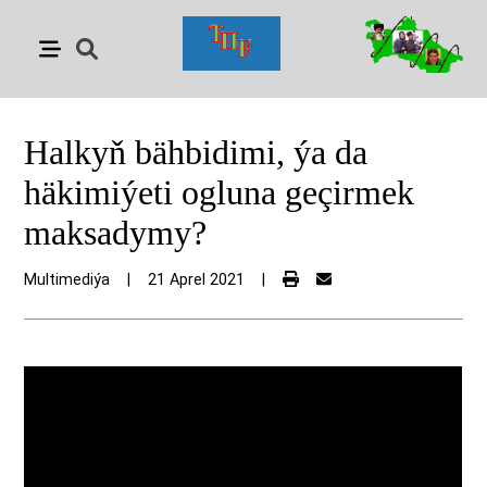
Halkyň bähbidimi, ýa da
häkimiýeti ogluna geçirmek
maksadymy?
Multimediýa
|
21 Aprel 2021
|