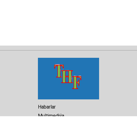
Habarlar
Multimediýa
Hasabat
Kitaphana