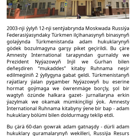
2003-nji ýylyň 12-nji sentýabrynda Moskwada Russiýa
Federasiýasyndaky Türkmen ilçihanasynyň binasynyň
golaýynda Türkmenistanda adam hukuklarynyň
gödek bozulmagyna garşy piket geçirildi. Bu çäre
Amnesty International tarapyndan gurnaldy we
Prezident Nyýazowyň Injil we Gurhan bilen
deňeşdiren “mukaddes” kitaby Ruhnama neşir
edilmeginiň 2 ýyllygyna gabat geldi. Türkmenistanyň
raýatlary ýalan pygamber Nyýazowyň bu eserine
hormat goýmaga we öwrenmäge borçly, şol bir
wagtyň özünde halkara gazet- jurnallaryna erkin
ýazylmak we okamak mümkinçiligi ýok. Amnesty
International Ruhnama kitabyny ýene bir bap - adam
hukuklary bölümi bilen doldurmagy teklip etdi.
Bu çärä 60-dan gowrak adam gatnaşdy - dürli adam
hukuklary guramalarynyň wekilleri, Russiýa Resurs