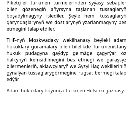
Piketçiler türkmen türmelerinden syýasy sebäpler
bilen gözenegiň aňyrsyna taşlanan tussaglaryň
boşadylmagyny islediler. Şeýle hem, tussaglaryň
garyndaşlarynyň we dostlarynyň yzarlanmagyny bes
etmegini talap etdiler.
THF-nyň Moskwadaky wekilhanasy beýleki adam
hukuklary guramalary bilen bilelikde Türkmenistany
hukuk pudagyna gaýdyp gelmäge çagyrýar, öz
halkynyň kemsidilmegini bes etmegi we garaşsyz
bilermenleriň, aklawçylaryň we Gyzyl Haç wekilleriniň
gynalýan tussaglarygörmegine rugsat bermegi talap
edýär.
Adam hukuklary boýunça Türkmen Helsinki gaznasy.