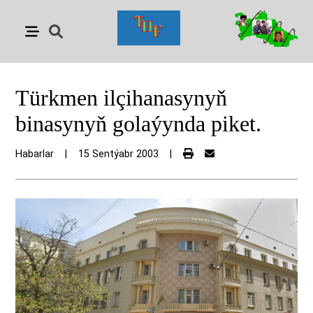
Türkmen ilçihanasynyň
binasynyň golaýynda piket.
Habarlar
|
15 Sentýabr 2003
|