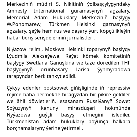
Merkeziniň müdiri S. Nikitiniň ýolbaşçylygyndaky
Amnesty International guramasynyň agzalary,
Memorial Adam Hukuklary Merkeziniň başlygy
W.Ponomarew, Türkmen Helsinki gaznasynyň
agzalary, şeýle hem rus we daşary ýurt köpçülikleýin
habar beriş serişdeleriniň jurnalistleri.
Niýazow rejimi, Moskwa Helsinki toparynyň başlygy
Lýudmila Alekseýewa, Raýat kömek komitetiniň
başlygy Swetlana Ganuşkina we täze döredilen THF
başlygynyň orunbasary Larisa Şyhmyradowa
tarapyndan berk tankyt edildi.
Çykyş edenler postsowet giňişliginde iň repressiw
rejime baha bermekde biragyzdan bir pikire geldiler
we ähli döwletleriň, esasanam Russiýanyň Sowet
Soýuzynyň kanuny mirasdüşeri hökmünde
Nyýazowa güýçli basyş etmegini islediler.
Türkmenistan adam hukuklary boýunça halkara
borçnamalaryny ýerine ýetirmeli.