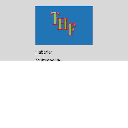
Habarlar
Multimediýa
Hasabat
Kitaphana
Arhiw
Biz barada
Turkmenistan Helsinki
Foundation for Human Rights
25 Knaz Dondukov str., ap.2