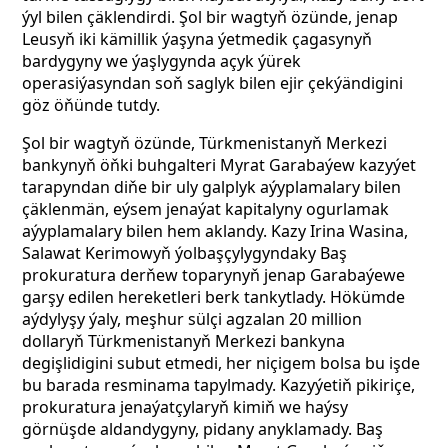
ýyl bilen çäklendirdi. Şol bir wagtyň özünde, jenap
Leusyň iki kämillik ýaşyna ýetmedik çagasynyň
bardygyny we ýaşlygynda açyk ýürek
operasiýasyndan soň saglyk bilen ejir çekýändigini
göz öňünde tutdy.
Şol bir wagtyň özünde, Türkmenistanyň Merkezi
bankynyň öňki buhgalteri Myrat Garabaýew kazyýet
tarapyndan diňe bir uly galplyk aýyplamalary bilen
çäklenmän, eýsem jenaýat kapitalyny ogurlamak
aýyplamalary bilen hem aklandy. Kazy Irina Wasina,
Salawat Kerimowyň ýolbaşçylygyndaky Baş
prokuratura derňew toparynyň jenap Garabaýewe
garşy edilen hereketleri berk tankytlady. Hökümde
aýdylyşy ýaly, meşhur sülçi agzalan 20 million
dollaryň Türkmenistanyň Merkezi bankyna
degişlidigini subut etmedi, her niçigem bolsa bu işde
bu barada resminama tapylmady. Kazyýetiň pikiriçe,
prokuratura jenaýatçylaryň kimiň we haýsy
görnüşde aldandygyny, pidany anyklamady. Baş