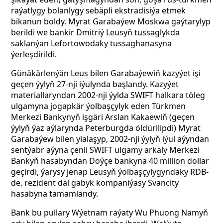
raýatlygy bolanlygy sebäpli ekstradisiýa etmek
bikanun boldy. Myrat Garabaýew Moskwa gaýtarylyp
berildi we bankir Dmitriý Leusyň tussaglykda
saklanýan Lefortowodaky tussaghanasyna
ýerleşdirildi.
Günäkärlenýän Leus bilen Garabaýewiň kazyýet işi
geçen ýylyň 27-nji iýulynda başlandy. Kazyýet
materiallaryndan 2002-nji ýylda SWIFT halkara töleg
ulgamyna jogapkär ýolbaşçylyk eden Türkmen
Merkezi Bankynyň işgäri Arslan Kakaewiň (geçen
ýylyň ýaz aýlarynda Peterburgda öldürilipdi) Myrat
Garabaýew bilen ylalaşyp, 2002-nji ýylyň iýul aýyndan
sentýabr aýyna çenli SWIFT ulgamy arkaly Merkezi
Bankyň hasabyndan Doýçe bankyna 40 million dollar
geçirdi, ýarysy jenap Leusyň ýolbaşçylygyndaky RDB-
de, rezident däl gabyk kompaniýasy Svancity
hasabyna tamamlandy.
Bank bu pullary Wýetnam raýaty Wu Phuong Namyň