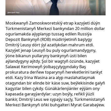
Moskwanyň Zamoskworetskiý etrap kazyýeti düýn
Türkmenistanyň Merkezi bankyndan 20 million dollar
ogurlamakda aýyplanyp tussag edilen Russiýa
Depozit Bankynyň (RDB) müdiriýetiniň başlygy
Dmitriý Leusy dört ýyl azatlykdan mahrum etdi.
Kazyýet jenap Leusyň bu puly ogurlamandygyny,
ýöne bikanun pullaryny bankynyň üsti bilen
aýlandygyny aýtdy. Şol bir wagtyň özünde, kazyýet
Salawat Kerimowyň ýolbaşçylygyndaky Baş
prokuratura derňew toparynyň hereketlerini tankyt
etdi. Kazy Irina Wasina ara alyp maslahatlaşmak
otagyndan bir elinde bir käse suw, beýlekisinde galyň
kagyzlar bilen çykdy. Günäkärlenýänler eýýäm ony
kapasada garaşýardylar: uzyn boýly, reňkli ýüzli
bankir, Dmitriý Leus we sypaýy saçly, Türkmenistanyň
Merkezi Bankynyň öňki buhgalteri Myrat Garabaýew.