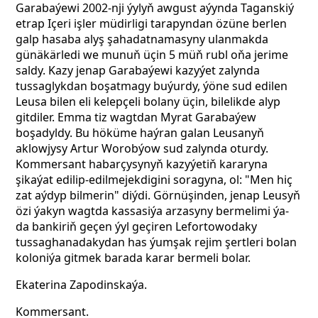
Garabaýewi 2002-nji ýylyň awgust aýynda Taganskiý
etrap Içeri işler müdirligi tarapyndan özüne berlen
galp hasaba alyş şahadatnamasyny ulanmakda
günäkärledi we munuň üçin 5 müň rubl oňa jerime
saldy.
Kazy jenap Garabaýewi kazyýet zalynda
tussaglykdan boşatmagy buýurdy, ýöne sud edilen
Leusa bilen eli kelepçeli bolany üçin, bilelikde alyp
gitdiler. Emma tiz wagtdan Myrat Garabaýew
boşadyldy. Bu höküme haýran galan Leusanyň
aklowjysy Artur Worobýow sud zalynda oturdy.
Kommersant habarçysynyň
kazyýetiň kararyna
şikaýat edilip-edilmejekdigini soragyna, ol: "Men hiç
zat aýdyp bilmerin" diýdi. Görnüşinden, jenap Leusyň
özi ýakyn wagtda kassasiýa arzasyny bermelimi ýa-
da bankiriň geçen ýyl geçiren Lefortowodaky
tussaghanadakydan has ýumşak rejim şertleri bolan
koloniýa gitmek barada karar bermeli bolar.
Ekaterina Zapodinskaýa.
Kommersant.