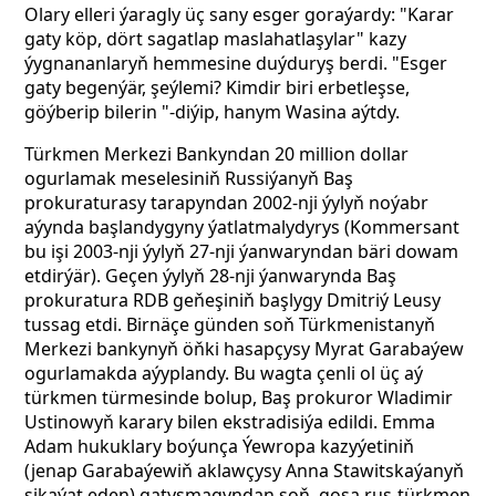
Olary elleri ýaragly üç sany esger goraýardy: "Karar
gaty köp, dört sagatlap maslahatlaşylar" kazy
ýygnananlaryň hemmesine duýduryş berdi. "Esger
gaty begenýär, şeýlemi? Kimdir biri erbetleşse,
göýberip bilerin "-diýip, hanym Wasina aýtdy.
Türkmen Merkezi Bankyndan 20 million dollar
ogurlamak meselesiniň Russiýanyň Baş
prokuraturasy tarapyndan 2002-nji ýylyň noýabr
aýynda başlandygyny ýatlatmalydyrys (Kommersant
bu işi 2003-nji ýylyň 27-nji ýanwaryndan bäri dowam
etdirýär). Geçen ýylyň 28-nji ýanwarynda Baş
prokuratura RDB geňeşiniň başlygy Dmitriý Leusy
tussag etdi. Birnäçe günden soň Türkmenistanyň
Merkezi bankynyň öňki hasapçysy Myrat Garabaýew
ogurlamakda aýyplandy. Bu wagta çenli ol üç aý
türkmen türmesinde bolup, Baş prokuror Wladimir
Ustinowyň karary bilen ekstradisiýa edildi. Emma
Adam hukuklary boýunça Ýewropa kazyýetiniň
(jenap Garabaýewiň aklawçysy Anna Stawitskaýanyň
şikaýat eden) gatyşmagyndan soň, goşa rus-türkmen