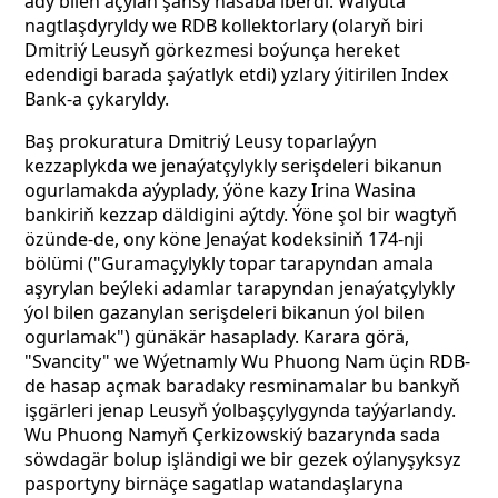
ady bilen açylan şahsy hasaba iberdi. Walýuta
nagtlaşdyryldy we RDB kollektorlary (olaryň biri
Dmitriý Leusyň görkezmesi boýunça hereket
edendigi barada şaýatlyk etdi) yzlary ýitirilen Index
Bank-a çykaryldy.
Baş prokuratura Dmitriý Leusy toparlaýyn
kezzaplykda we jenaýatçylykly serişdeleri bikanun
ogurlamakda aýyplady, ýöne kazy Irina Wasina
bankiriň kezzap däldigini aýtdy. Ýöne şol bir wagtyň
özünde-de, ony köne Jenaýat kodeksiniň 174-nji
bölümi ("Guramaçylykly topar tarapyndan amala
aşyrylan beýleki adamlar tarapyndan jenaýatçylykly
ýol bilen gazanylan serişdeleri bikanun ýol bilen
ogurlamak") günäkär hasaplady. Karara görä,
"Svancity" we Wýetnamly Wu Phuong Nam üçin RDB-
de hasap açmak baradaky resminamalar bu bankyň
işgärleri jenap Leusyň ýolbaşçylygynda taýýarlandy.
Wu Phuong Namyň Çerkizowskiý bazarynda sada
söwdagär bolup işländigi we bir gezek oýlanyşyksyz
pasportyny birnäçe sagatlap watandaşlaryna