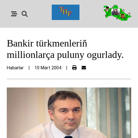
Bankir türkmenleriň
millionlarça puluny ogurlady.
Habarlar
|
10 Mart 2004
|