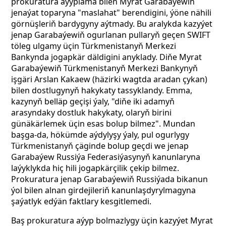
prokuratura aýyplama bilen Myrat Garabaýewiň
jenaýat toparyna "maslahat" berendigini, ýöne nähili
görnüşleriň bardygyny aýtmady. Bu aralykda kazyýet
jenap Garabaýewiň ogurlanan pullaryň geçen SWIFT
töleg ulgamy üçin Türkmenistanyň Merkezi
Bankynda jogapkär däldigini anyklady. Diňe Myrat
Garabaýewiň Türkmenistanyň Merkezi Bankynyň
işgäri Arslan Kakaew (häzirki wagtda aradan çykan)
bilen dostlugynyň hakykaty tassyklandy. Emma, ​​
kazynyň belläp geçişi ýaly, "diňe iki adamyň
arasyndaky dostluk hakykaty, olaryň birini
günäkärlemek üçin esas bolup bilmez". Mundan
başga-da, hökümde aýdylyşy ýaly, pul ogurlygy
Türkmenistanyň çäginde bolup geçdi we jenap
Garabaýew Russiýa Federasiýasynyň kanunlaryna
laýyklykda hiç hili jogapkärçilik çekip bilmez.
Prokuratura jenap Garabaýewiň Russiýada bikanun
ýol bilen alnan girdejileriň kanunlaşdyrylmagyna
şaýatlyk edýän faktlary kesgitlemedi.
Baş prokuratura aýyp bolmazlygy üçin kazyýet Myrat