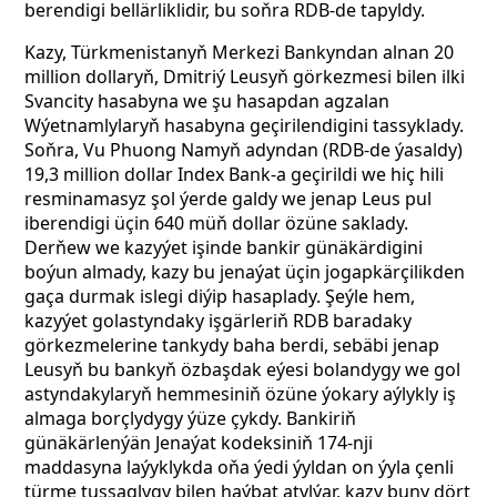
berendigi bellärliklidir, bu soňra RDB-de tapyldy.
Kazy, Türkmenistanyň Merkezi Bankyndan alnan 20
million dollaryň, Dmitriý Leusyň görkezmesi bilen ilki
Svancity hasabyna we şu hasapdan agzalan
Wýetnamlylaryň hasabyna geçirilendigini tassyklady.
Soňra, Vu Phuong Namyň adyndan (RDB-de ýasaldy)
19,3 million dollar Index Bank-a geçirildi we hiç hili
resminamasyz şol ýerde galdy we jenap Leus pul
iberendigi üçin 640 müň dollar özüne saklady.
Derňew we kazyýet işinde bankir günäkärdigini
boýun almady, kazy bu jenaýat üçin jogapkärçilikden
gaça durmak islegi diýip hasaplady. Şeýle hem,
kazyýet golastyndaky işgärleriň RDB baradaky
görkezmelerine tankydy baha berdi, sebäbi jenap
Leusyň bu bankyň özbaşdak eýesi bolandygy we gol
astyndakylaryň hemmesiniň özüne ýokary aýlykly iş
almaga borçlydygy ýüze çykdy. Bankiriň
günäkärlenýän Jenaýat kodeksiniň 174-nji
maddasyna laýyklykda oňa ýedi ýyldan on ýyla çenli
türme tussaglygy bilen haýbat atylýar, kazy buny dört