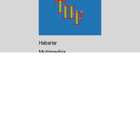
Habarlar
Multimediýa
Hasabat
Kitaphana
Arhiw
Biz barada
Turkmenistan Helsinki
Foundation for Human Rights
25 Knaz Dondukov str., ap.2
Varna, 9000
Bulgaria