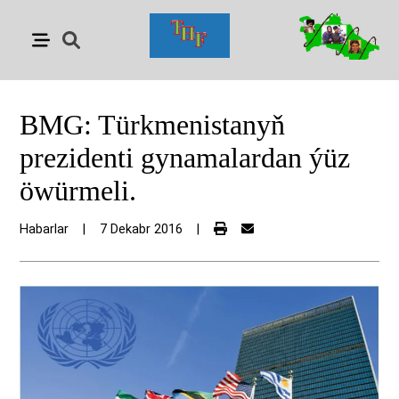
BMG: Türkmenistanyň
prezidenti gynamalardan ýüz
öwürmeli.
Habarlar
|
7 Dekabr 2016
|