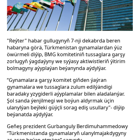
"Reýter" habar gullugynyň 7-nji dekabrda beren
habaryna görä, Türkmenistan gynamalardan ýüz
öwürmeli diýip, BMG komitetiniň tussaglara garşy
zorlugyň ýagdaýyny we syýasy aktiwistleriň ýitirim
bolmagyny aýyplaýan beýanynda aýdylýar.
“Gynamalara garşy komitet giňden ýaýran
gynamalara we tussaglara zulum edilýändigi
baradaky yzygiderli aýyplamalar bilen aladalanýar.
Şol sanda ýenjilmegi we boýun aldyrmak üçin
ulanylýan beýleki güýçli sorag ediş usullary"- diýip
beýanatda aýdylýar.
Geňeş prezident Gurbanguly Berdimuhammedowy
“Türkmenistanda gynamalaryň ulanylmajakdygyny