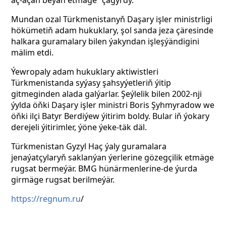
aç-açan beýan etmäge” çagyrdy.
Mundan ozal Türkmenistanyň Daşary işler ministrligi
hökümetiň adam hukuklary, şol sanda jeza çäresinde
halkara guramalary bilen ýakyndan işleşýändigini
mälim etdi.
Ýewropaly adam hukuklary aktiwistleri
Türkmenistanda syýasy şahsyýetleriň ýitip
gitmeginden alada galýarlar. Şeýlelik bilen 2002-nji
ýylda öňki Daşary işler ministri Boris Şyhmyradow we
öňki ilçi Batyr Berdiýew ýitirim boldy. Bular iň ýokary
derejeli ýitirimler, ýöne ýeke-täk däl.
Türkmenistan Gyzyl Haç ýaly guramalara
jenaýatçylaryň saklanýan ýerlerine gözegçilik etmäge
rugsat bermeýär. BMG hünärmenlerine-de ýurda
girmäge rugsat berilmeýär.
https://regnum.ru
/