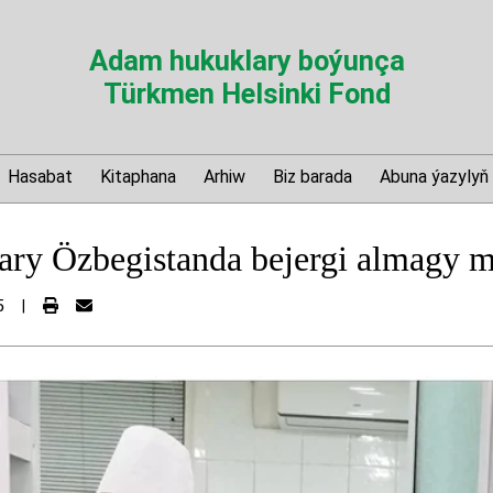
Adam hukuklary boýunça
Türkmen Helsinki Fond
Hasabat
Kitaphana
Arhiw
Biz barada
Abuna ýazylyň
ry Özbegistanda bejergi almagy ma
5
|