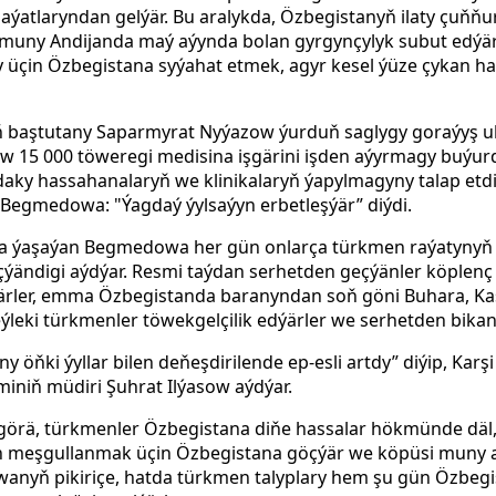
aýatlaryndan
gelýär. Bu aralykda, Özbegistanyň ilaty çuňňu
r, muny Andijanda maý aýynda bolan gyrgynçylyk subut edýä
 üçin Özbegistana syýahat etmek, agyr kesel ýüze çykan ha
iň baştutany Saparmyrat Nyýazow ýurduň saglygy goraýyş u
zow 15 000 töweregi medisina işgärini işden aýyrmagy buýu
ky hassahanalaryň we klinikalaryň ýapylmagyny talap etdi
 Begmedowa: "Ýagdaý ýylsaýyn erbetleşýär” diýdi.
da ýaşaýan Begmedowa her gün onlarça türkmen raýatynyň 
çýändigi aýdýar. Resmi taýdan serhetden geçýänler köplen
ýärler, emma Özbegistanda baranyndan soň göni Buhara, K
eýleki türkmenler töwekgelçilik edýärler we serhetden bikan
 öňki ýyllar bilen deňeşdirilende ep-esli artdy” diýip, Karş
miniň müdiri Şuhrat Ilýasow aýdýar.
örä, türkmenler Özbegistana diňe hassalar hökmünde däl
n meşgullanmak üçin Özbegistana göçýär we köpüsi muny 
anyň pikiriçe, hatda türkmen talyplary hem şu gün Özbeg