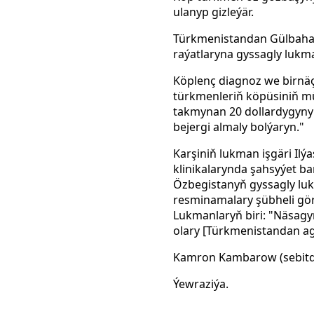
ulanyp gizleýär.
Türkmenistandan Gülbahar
raýatlaryna gyssagly lukma
Köplenç diagnoz we birnäçe
türkmenleriň köpüsiniň mü
takmynan 20 dollardygyny
bejergi almaly bolýaryn."
Karşiniň lukman işgäri Il
klinikalarynda şahsyýet ba
Özbegistanyň gyssagly lukm
resminamalary şübheli görü
Lukmanlaryň biri: "Näsagy
olary [Türkmenistandan agyr
Kamron Kambarow (sebitde 
Ýewraziýa.