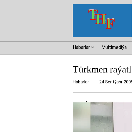
Habarlar
Multimediýa
Türkmen raýatla
Habarlar
|
24 Sentýabr 200