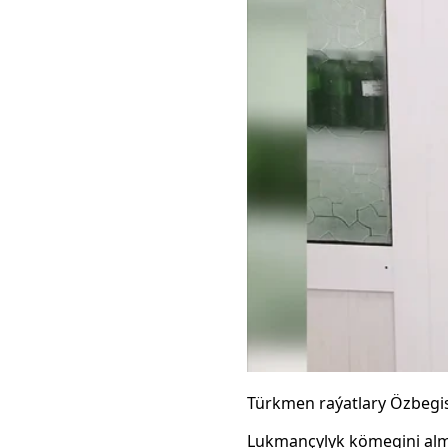
Türkmen raýatlary Özbegis
Lukmançylyk kömegini alma