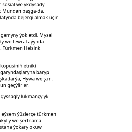
r sosial we ykdysady
r. Mundan başga-da,
latynda bejergi almak üçin
lgamyny ýok etdi. Mysal
rdy we fewral aýynda
. Türkmen Helsinki
köpüsiniň etniki
ç garyndaşlaryna baryp
aşkadarýa, Hywa we ş.m.
un geçýärler.
i gyssagly lukmançylyk
, eýsem ýüzlerçe türkmen
akylly we şertnama
istana ýokary okuw