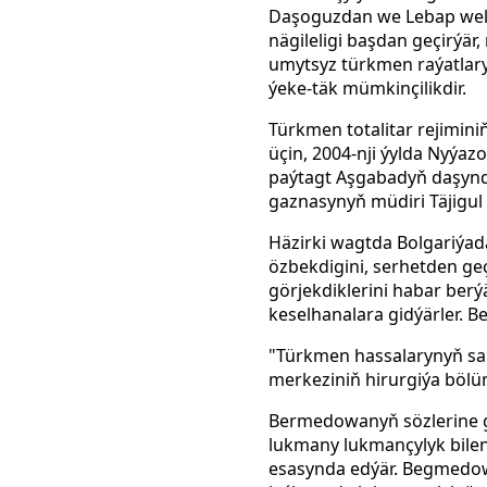
Daşoguzdan we Lebap wel
nägileligi başdan geçirýä
umytsyz türkmen raýatlary
ýeke-täk mümkinçilikdir.
Türkmen totalitar rejimin
üçin, 2004-nji ýylda Nyýa
paýtagt Aşgabadyň daşynda
gaznasynyň müdiri Täjigul
Häzirki wagtda Bolgariýa
özbekdigini, serhetden ge
görjekdiklerini habar ber
keselhanalara gidýärler. B
"Türkmen hassalarynyň sany
merkeziniň hirurgiýa bölü
Bermedowanyň sözlerine g
lukmany lukmançylyk bile
esasynda edýär. Begmedow