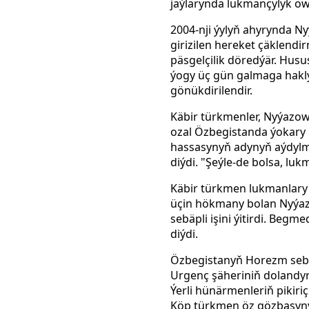
jaýlarynda lukmançylyk öw
2004-nji ýylyň ahyrynda 
girizilen hereket çäklendi
päsgelçilik döredýär. Hus
ýogy üç gün galmaga hakly
gönükdirilendir.
Käbir türkmenler, Nyýazo
ozal Özbegistanda ýokary h
hassasynyň adynyň aýdylma
diýdi. "Şeýle-de bolsa, lu
Käbir türkmen lukmanlary d
üçin hökmany bolan Nyýaz
sebäpli işini ýitirdi. Be
diýdi.
Özbegistanyň Horezm sebit
Urgenç şäheriniň dolandyr
Ýerli hünärmenleriň pikiri
Köp türkmen öz gözbaşyny