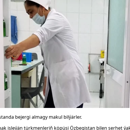
tanda bejergi almagy makul bilýärler.
k isleýän türkmenleriň köpüsi Özbegistan bilen serhet ýa