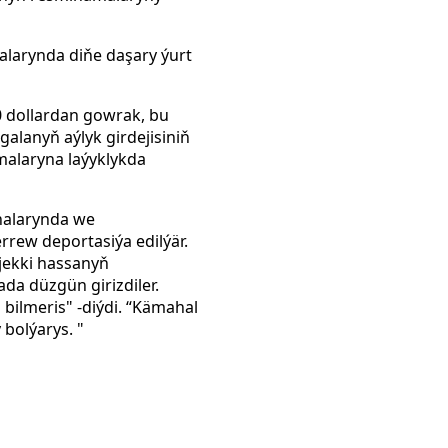
larynda diňe daşary ýurt
00 dollardan gowrak, bu
alanyň aýlyk girdejisiniň
alaryna laýyklykda
analarynda we
rrew deportasiýa edilýär.
ljekki hassanyň
da düzgün girizdiler.
bilmeris" -diýdi. “Kämahal
 bolýarys. "