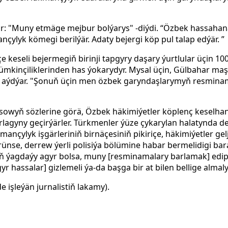
: "Muny etmäge mejbur bolýarys" -diýdi. “Özbek hassahana
nçylyk kömegi berilýär. Adaty bejergi köp pul talap edýär. ”
 keseli bejermegiň birinji tapgyry daşary ýurtlular üçin 1
mkinçiliklerinden has ýokarydyr. Mysal üçin, Gülbahar maşg
 aýdýar. "Şonuň üçin men özbek garyndaşlarymyň resminam
ýasowyň sözlerine görä, Özbek häkimiýetler köplenç keselh
rlagyny geçirýärler. Türkmenler ýüze çykarylan halatynda de
ançylyk işgärleriniň birnäçesiniň pikiriçe, häkimiýetler ge
nse, derrew ýerli polisiýa bölümine habar bermelidigi bara
ň ýagdaýy agyr bolsa, muny [resminamalary barlamak] edip 
 hassalar] gizlemeli ýa-da başga bir at bilen bellige almaly
işleýän jurnalistiň lakamy).