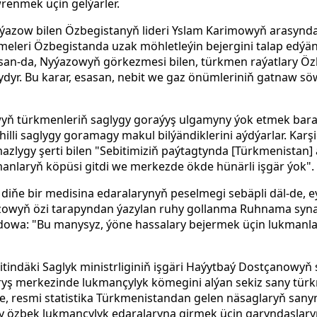
renmek üçin gelýärler.
Nyýazow bilen Özbegistanyň lideri Yslam Karimowyň arasyn
rmeleri Özbegistanda uzak möhletleýin bejergini talap edýä
usan-da, Nyýazowyň görkezmesi bilen, türkmen raýatlary Öz
dyr. Bu karar, esasan, nebit we gaz önümleriniň gatnaw s
wyň türkmenleriň saglygy goraýyş ulgamyny ýok etmek bar
illi saglygy goramagy makul bilýändiklerini aýdýarlar. Karş
zlygy şerti bilen "Sebitimiziň paýtagtynda [Türkmenistan] 
kmanlaryň köpüsi gitdi we merkezde ökde hünärli işgär ýok".
iňe bir medisina edaralarynyň peselmegi sebäpli däl-de, eý
owyň özi tarapyndan ýazylan ruhy gollanma Ruhnama synag
gmedowa: "Bu manysyz, ýöne hassalary bejermek üçin lukmanl
indäki Saglyk ministrliginiň işgäri Haýytbaý Dostçanowyň 
yş merkezinde lukmançylyk kömegini alýan sekiz sany türk
çe, resmi statistika Türkmenistandan gelen näsaglaryň sany
 özbek lukmançylyk edaralaryna girmek üçin garyndaşlar