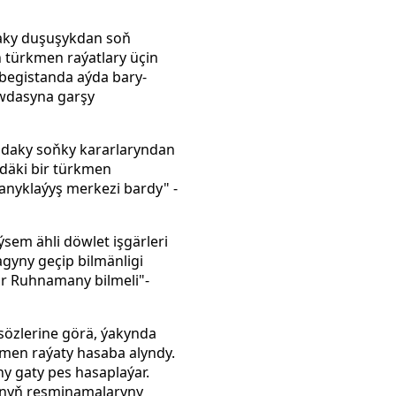
daky duşuşykdan soň
n türkmen raýatlary üçin
begistanda aýda bary-
öwdasyna garşy
adaky soňky kararlaryndan
idäki bir türkmen
anyklaýyş merkezi bardy" -
sem ähli döwlet işgärleri
yny geçip bilmänligi
ar Ruhnamany bilmeli"-
sözlerine görä, ýakynda
men raýaty hasaba alyndy.
ny gaty pes hasaplaýar.
ynyň resminamalaryny