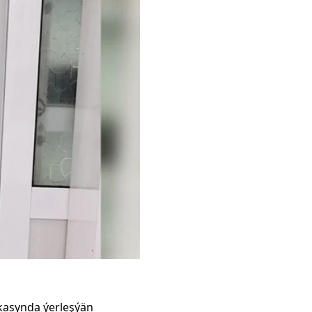
kasynda ýerleşýän