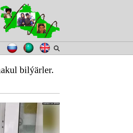
kul bilýärler.