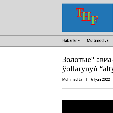
Habarlar
Multimediýa
Золотые" авиа
ÿollarynyń “alt
Multimediýa
|
6 Iýun 2022