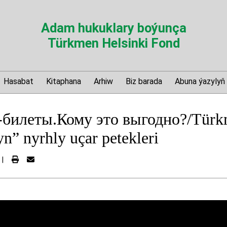
Adam hukuklary boýunça
Türkmen Helsinki Fond
Hasabat
Kitaphana
Arhiw
Biz barada
Abuna ýazylyň
-билеты.Кому это выгодно?/Tür
yn” nyrhly uçar petekleri
|