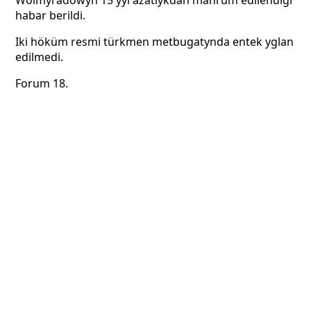
Wolmyradowyň 15 ýyl azatlykdan mahrum edilendigi
habar berildi.
Iki höküm resmi türkmen metbugatynda entek yglan
edilmedi.
Forum 18.