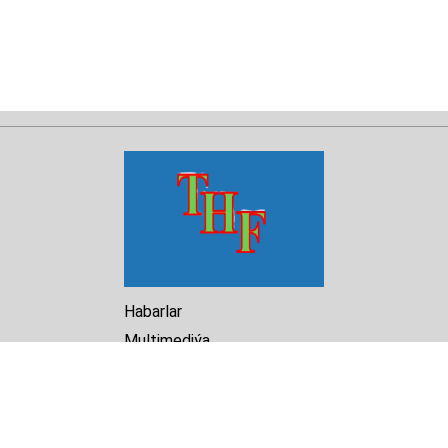
Habarlar
Multimediýa
Hasabat
Kitaphana
Arhiw