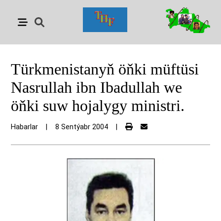
Türkmenistanyň öňki müftüsi
Nasrullah ibn Ibadullah we
öňki suw hojalygy ministri.
Habarlar
|
8 Sentýabr 2004
|