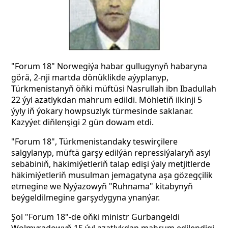
"Forum 18" Norwegiýa habar gullugynyň habaryna
görä, 2-nji martda dönüklikde aýyplanyp,
Türkmenistanyň öňki müftüsi Nasrullah ibn Ibadullah
22 ýyl azatlykdan mahrum edildi. Möhletiň ilkinji 5
ýyly iň ýokary howpsuzlyk türmesinde saklanar.
Kazyýet diňlenşigi 2 gün dowam etdi.
"Forum 18", Türkmenistandaky teswirçilere
salgylanyp, müftä garşy edilýän repressiýalaryň asyl
sebäbiniň, häkimiýetleriň talap edişi ýaly metjitlerde
häkimiýetleriň musulman jemagatyna aşa gözegçilik
etmegine we Nyýazowyň "Ruhnama" kitabynyň
beýgeldilmegine garşydygyna ynanýar.
Şol "Forum 18"-de öňki ministr Gurbangeldi