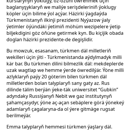
kurslarynyň ýoklugy, öz-özüňi öwrenmek üçin
baglanyşyklaryň we maliýe serişdeleriniň ýoklugy
köpler üçin bilime ýol açýar. Häzirki ýagdaýda
Türkmenistanyň ilkinji prezidenti Nyýazow ýaly
ýetimler öýündäki ýetimiň möhüm wezipelere ýetip
biljekdigini göz öňüne getirmek kyn. Bu kiçijik obada
doglan häzirki prezidente-de degişlidir.
Bu mowzuk, esasanam, türkmen däl milletleriň
wekilleri üçin ýiti - Türkmenistanda aýdylmadyk milli
kär bar. Bu türkmen dilini bilmezlik däl: mekdeplerde
uzak wagtlap we hemme ýerde öwredilýär. Ýöne milli
azlyklaryň paýy 20 göterim bilen türkmen däl
milletlerden bolan talyplaryň sany gaty az. Rus
dilinde tälim berýän ýeke-täk uniwersitet “Gubkin”
adyndaky
Russiýanyň Nebit we gaz institutynyň
şahamçasydyr, ýöne aç-açan sebäplere görä ýönekeý
adamlaryň çagalaryna-da ol ýere gitmäge rugsat
berilmeýär.
Emma talyplaryň hemmesi türkmen ýaşlary däl.