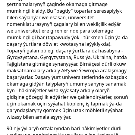
şertnamalarynyň çäginde okamaga gitmäge
mümkinçilik aldy. Bu "bagtly" toparlar seresaplylyk
bilen saýlanýar we esasan, uniwersitet
nomenklaturasynyň çagalary bilen wekilçilik edýär
we uniwersitetlere girenlerinde para tölemäge
mümkinçiligi bar (tapawudy ýok - türkmen üçin ýa-da
daşary ýurtlara döwlet kwotasyna laýyklykda).
Toparyň galan bölegi daşary ýurtlara öz hasabyna -
Gyrgyzystana, Gyrgyzystana, Russiýa, Ukraina, hatda
Täjigistana gitmäge synanyşýar. Birnäçesi dürli okuw
maksatnamalary arkaly ABŞ we Ýewropa aralaşmagy
başarýarlar. Daşary ýurt uniwersitetlerinde özbaşdak
okamaga gidýän talyplaryň umumy sanyny sanamak
kyn - häkimiýetler wiza syýasaty arkaly olaryň
gidişine gözegçilik edýärler we çäklendirýärler, şonuň
üçin okamak üçin syýahat köplenç iş tapmak ýa-da
garyndaşlaryny görmek üçin uzak möhletli syýahat
wizasy bilen amala aşyrylýar.
90-njy ýyllaryň ortalaryndan bäri hâkimiyetler dürli