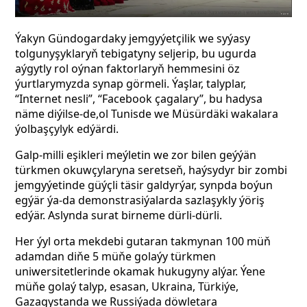
Ýakyn Gündogardaky jemgyýetçilik we syýasy
tolgunyşyklaryň tebigatyny seljerip, bu ugurda
aýgytly rol oýnan faktorlaryň hemmesini öz
ýurtlarymyzda synap görmeli. Ýaşlar, talyplar,
“Internet nesli”, “Facebook çagalary”, bu hadysa
näme diýilse-de,ol
Tunisde we Müsürdäki wakalara
ýolbaşçylyk edýärdi.
Galp-milli eşikleri meýletin we zor bilen geýýän
türkmen okuwçylaryna seretseň, haýsydyr bir zombi
jemgyýetinde güýçli täsir galdyrýar, synpda boýun
egýär ýa-da demonstrasiýalarda sazlaşykly ýöriş
edýär. Aslynda surat birneme dürli-dürli.
Her ýyl orta mekdebi gutaran takmynan 100 müň
adamdan diňe 5 müňe golaýy türkmen
uniwersitetlerinde okamak hukugyny alýar. Ýene
müňe golaý talyp, esasan, Ukraina, Türkiýe,
Gazagystanda we Russiýada döwletara