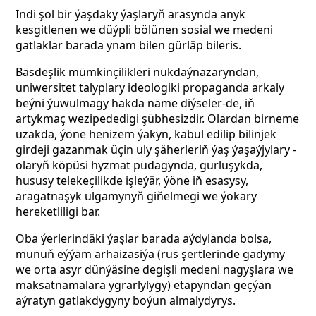
Indi şol bir ýaşdaky ýaşlaryň arasynda anyk
kesgitlenen we düýpli bölünen sosial we medeni
gatlaklar barada ynam bilen gürläp bileris.
Bäsdeşlik mümkinçilikleri nukdaýnazaryndan,
uniwersitet talyplary ideologiki propaganda arkaly
beýni ýuwulmagy hakda näme diýseler-de, iň
artykmaç wezipededigi şübhesizdir. Olardan birneme
uzakda, ýöne henizem ýakyn, kabul edilip bilinjek
girdeji gazanmak üçin uly şäherleriň ýaş ýaşaýjylary -
olaryň köpüsi hyzmat pudagynda, gurluşykda,
hususy telekeçilikde işleýär, ýöne iň esasysy,
aragatnaşyk ulgamynyň giňelmegi we ýokary
hereketliligi bar.
Oba ýerlerindäki ýaşlar barada aýdylanda bolsa,
munuň eýýäm arhaizasiýa (rus şertlerinde gadymy
we orta asyr dünýäsine degişli medeni nagyşlara we
maksatnamalara ygrarlylygy) etapyndan geçýän
aýratyn gatlakdygyny boýun almalydyrys.