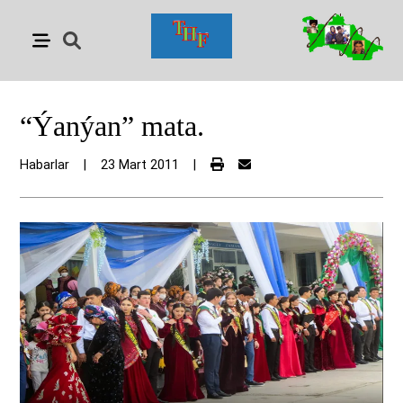
“Ýanýan” mata.
Habarlar
|
23 Mart 2011
|