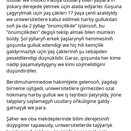
usullar we indoktrinasiýa usullary bilen ýaşlara iň
ýokary derejede ýetmek üçin alada edýärler. Goşuna
çagyrylmak üçin ýaş çäkleri 17 ýaşa çenli azaldyldy
we uniwersitetlere kabul edilmek harby gullukdan
soň ýa-da 2 ýyllap “önümçilikde” işlänsoň, bu
“önümçilikden” degişli teklip almak bilen mümkin
boldy. Şol ýyllaryň erkek ýaşlarynyň hemmesiniň
goşunda gulluk edendigi we hiç hili kemçilik
galdyrmazlyk üçin ýaş çäkleriniň şu sebäpden
peseldilendigi düşnüklidir. Garaz, goşunda her kime
nädip ýaşamalydygyny we kimi söýmelidigini
düşündirdiler.
Berdimuhammedow häkimiýete gelensoň, ýagdaý
birneme üýtgedi, uniwersitetlere girmezden ozal
hökmany harby gulluk we iş tejribesi ýatyryldy, ýöne
talyplary saýlamagyň usullary öňküligine galdy -
gatnaşyk we para.
Şäher we oba mekdeplerinde bilim derejesiniň
düýpgöter tapawudy, uniwersitetlerde taýýarlyk