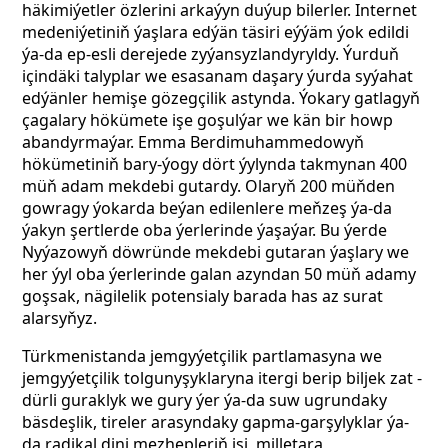
häkimiýetler özlerini arkaýyn duýup bilerler. Internet
medeniýetiniň ýaşlara edýän täsiri eýýäm ýok edildi
ýa-da ep-esli derejede zyýansyzlandyryldy. Ýurduň
içindäki talyplar we esasanam daşary ýurda syýahat
edýänler hemişe gözegçilik astynda. Ýokary gatlagyň
çagalary hökümete işe goşulýar we kän bir howp
abandyrmaýar. Emma Berdimuhammedowyň
hökümetiniň bary-ýogy dört ýylynda takmynan 400
müň adam mekdebi gutardy. Olaryň 200 müňden
gowragy ýokarda beýan edilenlere meňzeş ýa-da
ýakyn şertlerde oba ýerlerinde ýaşaýar. Bu ýerde
Nyýazowyň döwründe mekdebi gutaran ýaşlary we
her ýyl oba ýerlerinde galan azyndan 50 müň adamy
goşsak, nägilelik potensialy barada has az surat
alarsyňyz.
Türkmenistanda jemgyýetçilik partlamasyna we
jemgyýetçilik tolgunyşyklaryna itergi berip biljek zat -
dürli guraklyk we gury ýer ýa-da suw ugrundaky
bäsdeşlik, tireler arasyndaky gapma-garşylyklar ýa-
da radikal dini mezhepleriň işi, milletara