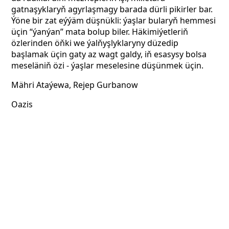
gatnaşyklaryň agyrlaşmagy barada dürli pikirler bar.
Ýöne bir zat eýýäm düşnükli: ýaşlar bularyň hemmesi
üçin “ýanýan” mata bolup biler. Häkimiýetleriň
özlerinden öňki we ýalňyşlyklaryny düzedip
başlamak üçin gaty az wagt galdy, iň esasysy bolsa
meseläniň özi - ýaşlar meselesine düşünmek üçin.
Mähri Ataýewa, Rejep Gurbanow
Oazis