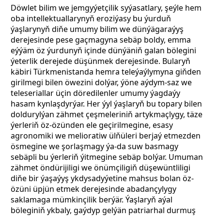
Döwlet bilim we jemgyýetçilik syýasatlary, şeýle hem
oba intellektuallarynyň eroziýasy bu ýurduň
ýaşlarynyň diňe umumy bilim we dünýägaraýyş
derejesinde pese gaçmagyna sebäp boldy, emma
eýýäm öz ýurdunyň içinde dünýäniň galan bölegini
ýeterlik derejede düşünmek derejesinde. Bularyň
käbiri Türkmenistanda hemra teleýaýlymyna giňden
girilmegi bilen öwezini dolýar, ýöne aýdym-saz we
teleseriallar üçin döredilenler umumy ýagdaýy
hasam kynlaşdyrýar. Her ýyl ýaşlaryň bu topary bilen
doldurylýan zähmet çeşmeleriniň artykmaçlygy, täze
ýerleriň öz-özünden ele geçirilmegine, esasy
agronomiki we melioratiw ülňüleri berjaý etmezden
ösmegine we şorlaşmagy ýa-da suw basmagy
sebäpli bu ýerleriň ýitmegine sebäp bolýar. Umuman
zähmet öndürijiligi we önümçiligiň düşewüntliligi
diňe bir ýaşaýyş ykdysadyýetine mahsus bolan öz-
özüni üpjün etmek derejesinde abadançylygy
saklamaga mümkinçilik berýär. Ýaşlaryň aýal
böleginiň ykbaly, gaýdyp gelýän patriarhal durmuş