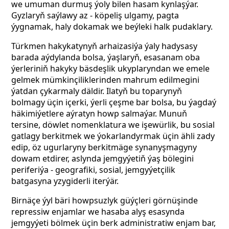
we umuman durmuş ýoly bilen hasam kynlaşýar.
Gyzlaryň saýlawy az - köpeliş ulgamy, pagta
ýygnamak, haly dokamak we beýleki halk pudaklary.
Türkmen hakykatynyň arhaizasiýa ýaly hadysasy
barada aýdylanda bolsa, ýaşlaryň, esasanam oba
ýerleriniň hakyky bäsdeşlik ukyplaryndan we emele
gelmek mümkinçiliklerinden mahrum edilmegini
ýatdan çykarmaly däldir. Ilatyň bu toparynyň
bolmagy üçin içerki, ýerli çeşme bar bolsa, bu ýagdaý
häkimiýetlere aýratyn howp salmaýar. Munuň
tersine, döwlet nomenklatura we işewürlik, bu sosial
gatlagy berkitmek we ýokarlandyrmak üçin ähli zady
edip, öz ugurlaryny berkitmäge synanyşmagyny
dowam etdirer, aslynda jemgyýetiň ýaş bölegini
periferiýa - geografiki, sosial, jemgyýetçilik
batgasyna yzygiderli iterýär.
Birnäçe ýyl bäri howpsuzlyk güýçleri görnüşinde
repressiw enjamlar we hasaba alyş esasynda
jemgyýeti bölmek üçin berk administratiw enjam bar,