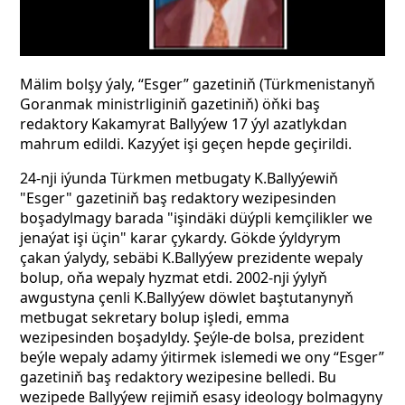
Mälim bolşy ýaly, “Esger” gazetiniň (Türkmenistanyň
Goranmak ministrliginiň gazetiniň) öňki baş
redaktory Kakamyrat Ballyýew 17 ýyl azatlykdan
mahrum edildi. Kazyýet işi geçen hepde geçirildi.
24-nji iýunda Türkmen metbugaty K.Ballyýewiň
"Esger" gazetiniň baş redaktory wezipesinden
boşadylmagy barada "işindäki düýpli kemçilikler we
jenaýat işi üçin" karar çykardy. Gökde ýyldyrym
çakan ýalydy, sebäbi K.Ballyýew prezidente wepaly
bolup, oňa wepaly hyzmat etdi. 2002-nji ýylyň
awgustyna çenli K.Ballyýew döwlet baştutanynyň
metbugat sekretary bolup işledi, emma
wezipesinden boşadyldy. Şeýle-de bolsa, prezident
beýle wepaly adamy ýitirmek islemedi we ony “Esger”
gazetiniň baş redaktory wezipesine belledi. Bu
wezipede Ballyýew rejimiň esasy ideology bolmagyny