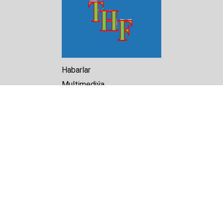
Habarlar
Multimediýa
Hasabat
Kitaphana
Arhiw
Biz barada
Turkmenistan Helsinki
Foundation for Human Rights
25 Knaz Dondukov str., ap.2
Varna, 9000