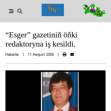
“Esger” gazetiniň öňki
redaktoryna iş kesildi.
Habarlar
|
11 Awgust 2006
|