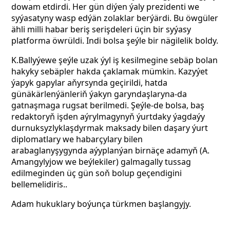
dowam etdirdi. Her gün diýen ýaly prezidenti we
syýasatyny wasp edýän zolaklar berýärdi. Bu öwgüler
ähli milli habar beriş serişdeleri üçin bir syýasy
platforma öwrüldi. Indi bolsa
şeýle bir nägilelik boldy.
K.Ballyýewe şeýle uzak ýyl iş kesilmegine sebäp bolan
hakyky sebäpler hakda çaklamak mümkin. Kazyýet
ýapyk gapylar aňyrsynda geçirildi, hatda
günäkärlenýänleriň ýakyn garyndaşlaryna-da
gatnaşmaga rugsat berilmedi. Şeýle-de bolsa, baş
redaktoryň işden aýrylmagynyň ýurtdaky ýagdaýy
durnuksyzlyklaşdyrmak maksady bilen daşary ýurt
diplomatlary we habarçylary bilen
arabaglanyşygynda aýyplanýan birnäçe adamyň (A.
Amangylyjow we beýlekiler) galmagally tussag
edilmeginden üç gün soň bolup geçendigini
bellemelidiris..
Adam hukuklary boýunça türkmen başlangyjy.