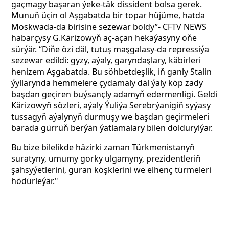
gaçmagy başaran ýeke-täk dissident bolsa gerek.
Munuň üçin ol Aşgabatda bir topar hüjüme, hatda
Moskwada-da birisine sezewar boldy”- CFTV NEWS
habarçysy G.Kärizowyň aç-açan hekaýasyny öňe
sürýär. “Diňe özi däl, tutuş maşgalasy-da repressiýa
sezewar edildi: gyzy, aýaly, garyndaşlary, käbirleri
henizem Aşgabatda. Bu söhbetdeşlik, iň ganly Stalin
ýyllarynda hemmelere çydamaly däl ýaly köp zady
başdan geçiren buýsançly adamyň edermenligi. Geldi
Kärizowyň sözleri, aýaly Ýuliýa Serebrýanigiň syýasy
tussagyň aýalynyň durmuşy we başdan geçirmeleri
barada gürrüň berýän ýatlamalary bilen doldurylýar.
Bu bize bilelikde häzirki zaman Türkmenistanyň
suratyny, umumy gorky ulgamyny, prezidentleriň
şahsyýetlerini, guran köşklerini we elhenç türmeleri
hödürleýär."