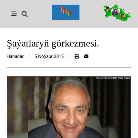
Şaýatlaryň görkezmesi.
Habarlar
|
5 Noýabr 2015
|