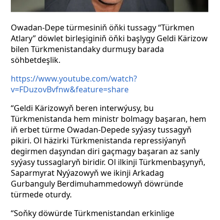
Owadan-Depe türmesiniň öňki tussagy “Türkmen
Atlary” döwlet birleşiginiň öňki başlygy Geldi Kärizow
bilen Türkmenistandaky durmuşy barada
söhbetdeşlik.
https://www.youtube.com/watch?
v=FDuzovBvfnw&feature=share
“Geldi Kärizowyň beren interwýusy, bu
Türkmenistanda hem ministr bolmagy başaran, hem
iň erbet türme Owadan-Depede syýasy tussagyň
pikiri. Ol häzirki Türkmenistanda repressiýanyň
degirmen daşyndan diri gaçmagy başaran az sanly
syýasy tussaglaryň biridir. Ol ilkinji Türkmenbaşynyň,
Saparmyrat Nyýazowyň we ikinji Arkadag
Gurbanguly Berdimuhammedowyň döwründe
türmede oturdy.
“Soňky döwürde Türkmenistandan erkinlige