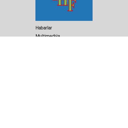
Habarlar
Multimediýa
Hasabat
Kitaphana
Arhiw
Biz barada
Turkmenistan Helsinki
Foundation for Human Rights
25 Knaz Dondukov str., ap.2
Varna, 9000
Bulgaria
Tel.
+359 52 609854