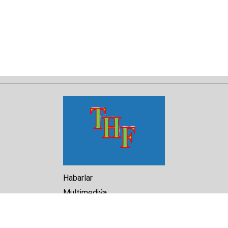
Habarlar
Multimediýa
Hasabat
Kitaphana