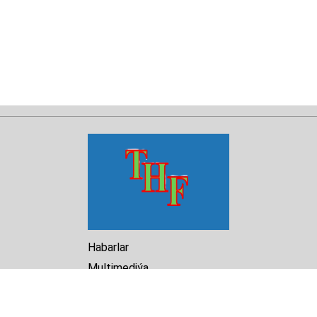
Habarlar
Multimediýa
Hasabat
Kitaphana