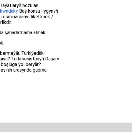
 raýatlaryň bozulan
kwadaky
Baş konsu llygynyň
ir resminamany dikeltmek /
ikdir.
da şahadatnama almak.
k.
 bermeýär. Türkiýedäki
asiýa? Türkmenistanyň Daşary
 boşluga ýol berýär?
nesiniň arasynda gapma-