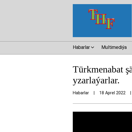
Habarlar
Multimediýa
Türkmenabat şä
yzarlaýarlar.
Habarlar
|
18 Aprel 2022
|