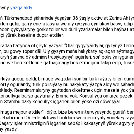
osyny
ýazga aldy
.
yň Türkmenabad şäherinde ýaşaýan 36 ýaşly aktiwist Zarina Ah
şgärleri gelip, garry ene-atasyna we uly gyzyna çynlakaý basyş edip
eden çykyşlaryny görkezdiler we dürli yzarlamalar bilen haýbat a
 ýürek keseline duçar etdiler.
adan hatynda ol şeýle ýazýar: “Olar gygyrýardylar, gyzyňyz terro
yn, bu gowy topar däl. Uly gyzym maňa hakykaty aç-açan aýtmagy
olaryň ýanyna öý administrasiýasynyň işgärleri, soň polisiýa işgärler
ine we hereketlerine gatnaşmagy bes etmegimi talap edip, tussag
iýä göçüp geldi, birnäçe wagtdan soň bir türk raýaty bilen dur
orty ogurlandy, türk polisiýasy bu hakykaty ýazga aldy we şahad
aklady. Resminamalaryny gaýtadan dikeltmek üçin mesele ýok ýaly
konsullyga baryp gaýtmaly. Emma ýok. Konsullyga onlarça gezek b
än Stambuldaky konsullyk işgärleri bilen ýeke özi söweşýär.
olmaga mejbur etdiler" -diýip, bize beren interwýusynda gürrüň be
, sebäbi men DVT-de aktiwist boldum we meniň ýaly ýönekeý raýa
şary işler ministrliginiň işgärleri sebäpli kakasynyň ýürek agyry
y ýazdy.