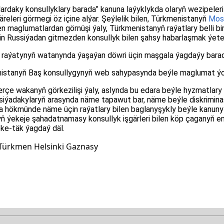
ardaky konsullyklary barada” kanuna laýyklykda olaryň wezipeleri
releri görmegi öz içine alýar. Şeýlelik bilen, Türkmenistanyň
Mos
n maglumatlardan görnüşi ýaly, Türkmenistanyň raýatlary belli b
 Russiýadan gitmezden konsullyk bilen şahsy habarlaşmak ýeterl
 raýatynyň watanynda ýaşaýan döwri üçin maşgala ýagdaýy bara
stanyň Baş konsullygynyň web sahypasynda beýle maglumat ýo
çe wakanyň görkezilişi ýaly, aslynda bu edara beýle hyzmatlary
ssiýadakylaryň arasynda näme tapawut bar, näme beýle diskrimin
rama hökmünde näme üçin raýatlary bilen baglanyşykly beýle kanuny
ň ýekeje şahadatnamasy konsullyk işgärleri bilen köp çaganyň e
ke-täk ýagdaý däl.
Türkmen Helsinki Gaznasy