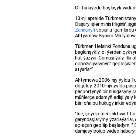
Ol Türkiýede hoşlaşyk wide
13-nji aprelde Türkmenistan
Daşary işler ministrliginiň i
Zarinanyň
sosial u lgamlarda 
Ahtyamow Kyarim Matýulowiçi
Türkmen Helsinki Fonduna ugr
baglanşykly, ol ýerden çyks
hat ýazýar. Görnüşi ýaly, ilki 
oppozisiýasynyň” gepleşikler
atýarlar”.
Ahtymowa 2006-njy ýylda Türk
doguldy. 2010-njy ýylda pasp
pasportynyň bir nusgasyny s
müňlerçe adamyň edişi ýaly 
bäri oňa bu hukugy inkär edý
"Ine, şeýdip meni aktiwist b
garyndaşlarymy yzarlaýarlar
aç-açan gepläp başladym. " Da
damjasy bolup wideo habaryn