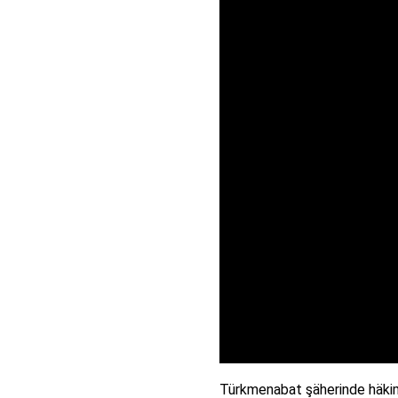
Türkmenabat şäherinde häkimi