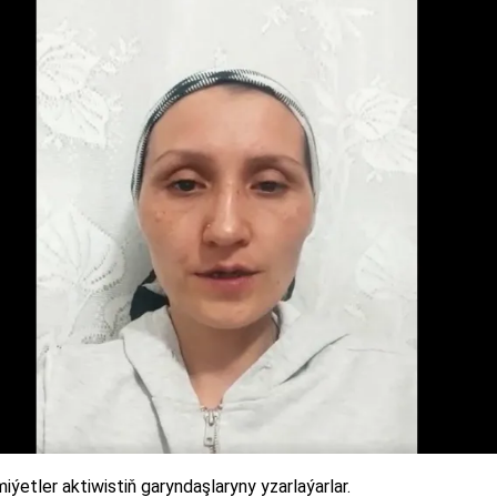
ýetler aktiwistiň garyndaşlaryny yzarlaýarlar.