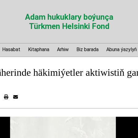
Adam hukuklary boýunça
Türkmen Helsinki Fond
Hasabat
Kitaphana
Arhiw
Biz barada
Abuna ýazylyň
herinde häkimiýetler aktiwistiň ga