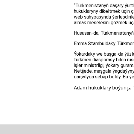
“Türkmenistanyň daşary ýurtl
hukuklaryny dikeltmek üçin çä
web sahypasynda ýerleşdirile
almak meselesini çözmek üçin
Hususan-da, Türkmenistanyň
Emma Stambuldaky Türkmeni
Ýokardaky we başga-da ýüzler
türkmen diasporasy bilen ru
işler ministrligi, ýokary gu
Netijede, maşgala ýagdaýyny
garşylyga sebäp boldy. Bu ýe
Adam hukuklary boýunça 