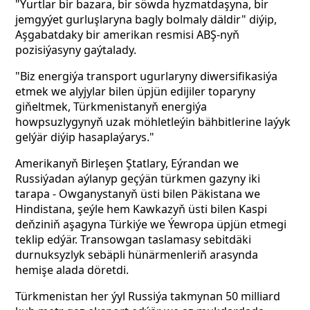
"Ýurtlar bir bazara, bir söwda hyzmatdaşyna, bir
jemgyýet gurluşlaryna bagly bolmaly däldir" diýip,
Aşgabatdaky bir amerikan resmisi ABŞ-nyň
pozisiýasyny gaýtalady.
"Biz energiýa transport ugurlaryny diwersifikasiýa
etmek we alyjylar bilen üpjün edijiler toparyny
giňeltmek, Türkmenistanyň energiýa
howpsuzlygynyň uzak möhletleýin bähbitlerine laýyk
gelýär diýip hasaplaýarys."
Amerikanyň Birleşen Ştatlary, Eýrandan we
Russiýadan aýlanyp geçýän türkmen gazyny iki
tarapa - Owganystanyň üsti bilen Päkistana we
Hindistana, şeýle hem Kawkazyň üsti bilen Kaspi
deňziniň aşagyna Türkiýe we Ýewropa üpjün etmegi
teklip edýär. Transowgan taslamasy sebitdäki
durnuksyzlyk sebäpli hünärmenleriň arasynda
hemişe alada döretdi.
Türkmenistan her ýyl Russiýa takmynan 50 milliard