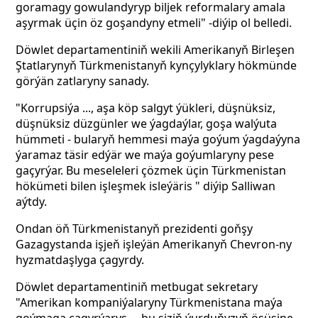
goramagy gowulandyryp biljek reformalary amala
aşyrmak üçin öz goşandyny etmeli" -diýip ol belledi.
Döwlet departamentiniň wekili Amerikanyň Birleşen
Ştatlarynyň Türkmenistanyň kynçylyklary hökmünde
görýän zatlaryny sanady.
"Korrupsiýa ..., aşa köp salgyt ýükleri, düşnüksiz,
düşnüksiz düzgünler we ýagdaýlar, goşa walýuta
hümmeti - bularyň hemmesi maýa goýum ýagdaýyna
ýaramaz täsir edýär we maýa goýumlaryny pese
gaçyrýar. Bu meseleleri çözmek üçin Türkmenistan
hökümeti bilen işleşmek isleýäris " diýip Salliwan
aýtdy.
Ondan öň Türkmenistanyň prezidenti goňşy
Gazagystanda işjeň işleýän Amerikanyň Chevron-ny
hyzmatdaşlyga çagyrdy.
Döwlet departamentiniň metbugat sekretary
"Amerikan kompaniýalaryny Türkmenistana maýa