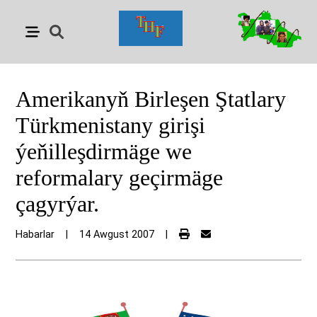
Amerikanyň Birleşen Ştatlary
Türkmenistany girişi
ýeňilleşdirmäge we
reformalary geçirmäge
çagyrýar.
Habarlar
|
14 Awgust 2007
|