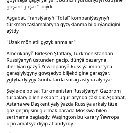
goýmaga çagyrýarys ... bu siziň ýurduňyzyň ösüşine
goşant goşar" -diýdi.
Aşgabat, Fransiýanyň “Total” kompaniýasynyň
türkmen taslamalaryna gyzyklanma bildirýändigini
aýtdy.
"Uzak möhletli gyzyklanmalar"
Amerikanyň Birleşen Ştatlary, Türkmenistandan
Russiýanyň üstünden geçip, dünýä bazaryna
iberilýän gazyň Ýewropanyň Russiýa importyna
garaşlylygyny gowşadyp biljekdigine garaşýar,
ygtybarlylygy Günbatarda sorag astyna alynýar.
Şeýle-de bolsa, Türkmenistan Russiýanyň Gazprom
turbalary bilen eksport ugurlarynda çäklidir. Aşgabat,
Astana we Daşkent ýaly ýazda Russiýa arkaly täze
gaz geçirijisini gurmak barada Moskwa bilen
şertnama baglaşdy. Waşington bu karary Ýewropa
üçin amatsyz diýip atlandyrdy.