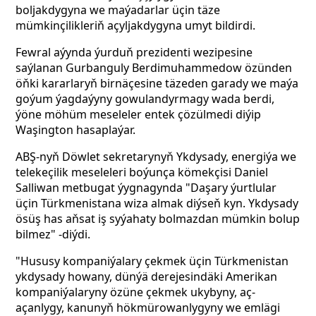
boljakdygyna we maýadarlar üçin täze
mümkinçilikleriň açyljakdygyna umyt bildirdi.
Fewral aýynda ýurduň prezidenti wezipesine
saýlanan Gurbanguly Berdimuhammedow özünden
öňki kararlaryň birnäçesine täzeden garady we maýa
goýum ýagdaýyny gowulandyrmagy wada berdi,
ýöne möhüm meseleler entek çözülmedi diýip
Waşington hasaplaýar.
ABŞ-nyň Döwlet sekretarynyň Ykdysady, energiýa we
telekeçilik meseleleri boýunça kömekçisi Daniel
Salliwan metbugat ýygnagynda "Daşary ýurtlular
üçin Türkmenistana wiza almak diýseň kyn. Ykdysady
ösüş has aňsat iş syýahaty bolmazdan mümkin bolup
bilmez" -diýdi.
"Hususy kompaniýalary çekmek üçin Türkmenistan
ykdysady howany, dünýä derejesindäki Amerikan
kompaniýalaryny özüne çekmek ukybyny, aç-
açanlygy, kanunyň hökmürowanlygyny we emlägi