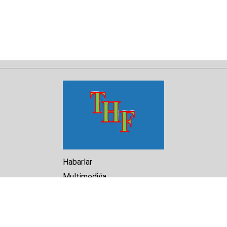
Habarlar
Multimediýa
Hasabat
Kitaphana
Arhiw