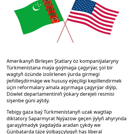
Amerikanyň Birleşen Ştatlary öz kompaniýalaryny
Türkmenistana maýa goýmaga çagyrýar, şol bir
wagtyň özünde izolirlenen ýurda girmegi
ýeňilleşdirmäge we hususy eýeçiligi kepillendirmek
üçin reformalary amala aşyrmaga çagyrýar diýip,
Döwlet departamentiniň ýokary derejeli resmisi
sişenbe güni aýtdy.
Tebigy gaza baý Türkmenistanyň uzak wagtlap
diktatory Saparmyrat Nyýazow geçen ýylyň ahyrynda
garaşylmadyk ýagdaýda aradan çykdy we
Günbatarda täze ýolbaşçylygyň has liberal