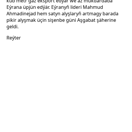
kub metr gaz eksport edýär we az mukdardada
Eýrana üpjün edýär. Eýranyň lideri Mahmud
Ahmadinejad hem satyn alyşlaryň artmagy barada
pikir alyşmak üçin sişenbe güni Aşgabat şäherine
geldi.
Reýter