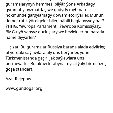
guramalarynyň hemmesi bilýär, ýöne Arkadagy
gymmatly hyzmatdaş we gadyrly myhman
hökmünde garşylamagy dowam etdirýärler. Munuň
demokratik ýörelgeler bilen nähili baglanyşygy bar?
ÝHHG, Ýewropa Parlamenti, Ýewropa Komissiýasy,
BMG-nyň sansyz gurluşlary we beýlekiler bu barada
näme diýýärler?
Hiç zat. Bu guramalar Russiýa barada alada edýärler,
ol ýerdäki saýlawlara uly üns berýärler, ýöne
Türkmenistanda geçiriljek saýlawlara üns
bermeýärler. Bu okuw kitabyna mysal
ýaly-birmeňzeş
goşa standart.
Azat Rejepow
www.gundogar.org