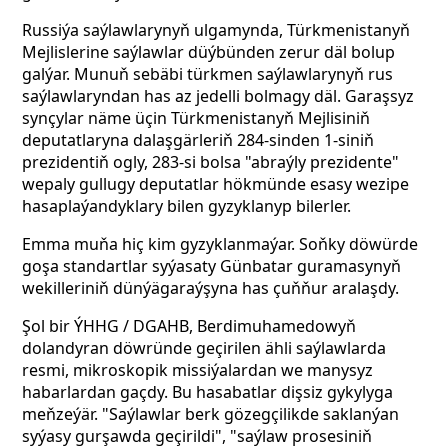
Russiýa saýlawlarynyň ulgamynda, Türkmenistanyň
Mejlislerine saýlawlar düýbünden zerur däl bolup
galýar. Munuň sebäbi türkmen saýlawlarynyň rus
saýlawlaryndan has az jedelli bolmagy däl. Garaşsyz
synçylar näme üçin Türkmenistanyň Mejlisiniň
deputatlaryna dalaşgärleriň 284-sinden 1-siniň
prezidentiň ogly, 283-si bolsa "abraýly prezidente"
wepaly gullugy deputatlar hökmünde esasy wezipe
hasaplaýandyklary bilen gyzyklanyp bilerler.
Emma muňa hiç kim gyzyklanmaýar. Soňky döwürde
goşa standartlar syýasaty Günbatar guramasynyň
wekilleriniň dünýägaraýşyna has çuňňur aralaşdy.
Şol bir ÝHHG / DGAHB, Berdimuhamedowyň
dolandyran döwründe geçirilen ähli saýlawlarda
resmi, mikroskopik missiýalardan we manysyz
habarlardan gaçdy. Bu hasabatlar dişsiz gykylyga
meňzeýär. "Saýlawlar berk gözegçilikde saklanýan
syýasy gurşawda geçirildi", "saýlaw prosesiniň