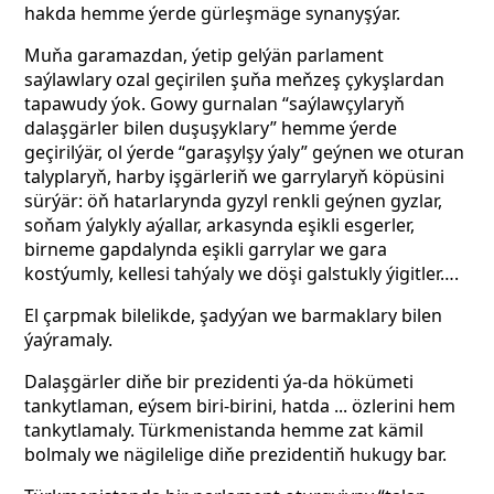
hakda hemme ýerde gürleşmäge synanyşýar.
Muňa garamazdan, ýetip gelýän parlament
saýlawlary ozal geçirilen şuňa meňzeş çykyşlardan
tapawudy ýok. Gowy gurnalan “saýlawçylaryň
dalaşgärler bilen duşuşyklary” hemme ýerde
geçirilýär, ol ýerde “garaşylşy ýaly” geýnen we oturan
talyplaryň, harby işgärleriň we garrylaryň köpüsini
sürýär: öň hatarlarynda gyzyl renkli geýnen gyzlar,
soňam ýalykly aýallar, arkasynda eşikli esgerler,
birneme gapdalynda eşikli garrylar we gara
kostýumly, kellesi tahýaly we döşi galstukly ýigitler….
El çarpmak bilelikde, şadyýan we barmaklary bilen
ýaýramaly.
Dalaşgärler diňe bir prezidenti ýa-da hökümeti
tankytlaman, eýsem biri-birini, hatda ... özlerini hem
tankytlamaly. Türkmenistanda hemme zat kämil
bolmaly we nägilelige diňe prezidentiň hukugy bar.