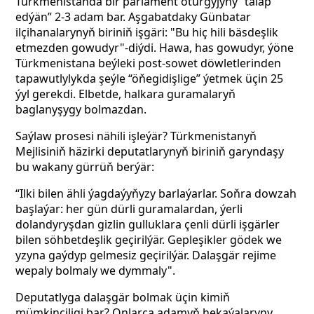
Türkmenistanda bir parlament oturgyjyny “talap
edýän” 2-3 adam bar. Aşgabatdaky Günbatar
ilçihanalarynyň biriniň işgäri: "Bu hiç hili bäsdeşlik
etmezden gowudyr"-diýdi. Hawa, has gowudyr, ýöne
Türkmenistana beýleki post-sowet döwletlerinden
tapawutlylykda şeýle “öňegidişlige” ýetmek üçin 25
ýyl gerekdi. Elbetde, halkara guramalaryň
baglanyşygy bolmazdan.
Saýlaw prosesi nähili işleýär? Türkmenistanyň
Mejlisiniň häzirki deputatlarynyň biriniň garyndaşy
bu wakany gürrüň berýär:
“Ilki bilen ähli ýagdaýyňyzy barlaýarlar. Soňra dowzah
başlaýar: her gün dürli guramalardan, ýerli
dolandyryşdan gizlin gulluklara çenli dürli işgärler
bilen söhbetdeşlik geçirilýär. Gepleşikler gödek we
yzyna gaýdyp gelmesiz geçirilýär. Dalaşgär rejime
wepaly bolmaly we dymmaly".
Deputatlyga dalaşgär bolmak üçin kimiň
mümkinçiligi bar? Onlarça adamyň hekaýalaryny