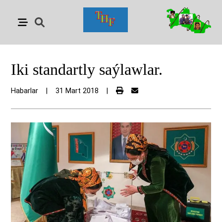
Iki standartly saýlawlar.
Habarlar
|
31 Mart 2018
|