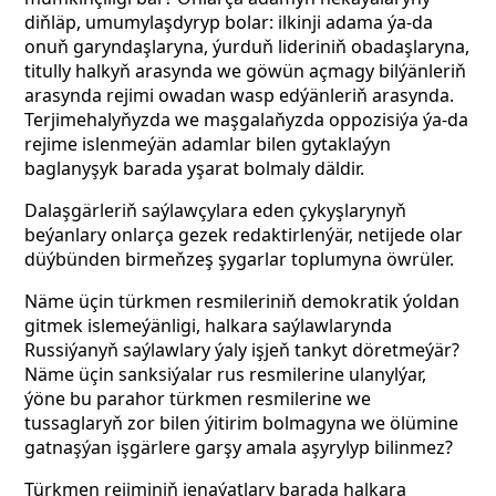
diňläp, umumylaşdyryp bolar: ilkinji adama ýa-da
onuň garyndaşlaryna, ýurduň lideriniň obadaşlaryna,
titully halkyň arasynda we göwün açmagy bilýänleriň
arasynda rejimi owadan wasp edýänleriň arasynda.
Terjimehalyňyzda we maşgalaňyzda oppozisiýa ýa-da
rejime islenmeýän adamlar bilen gytaklaýyn
baglanyşyk barada yşarat bolmaly däldir.
Dalaşgärleriň saýlawçylara eden çykyşlarynyň
beýanlary onlarça gezek redaktirlenýär, netijede olar
düýbünden birmeňzeş şygarlar toplumyna öwrüler.
Näme üçin türkmen resmileriniň demokratik ýoldan
gitmek islemeýänligi, halkara saýlawlarynda
Russiýanyň saýlawlary ýaly işjeň tankyt döretmeýär?
Näme üçin sanksiýalar rus resmilerine ulanylýar,
ýöne bu parahor türkmen resmilerine we
tussaglaryň zor bilen ýitirim bolmagyna we ölümine
gatnaşýan işgärlere garşy amala aşyrylyp bilinmez?
Türkmen rejiminiň jenaýatlary barada halkara