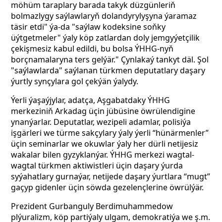
möhüm taraplary barada takyk düzgünleriň
bolmazlygy saýlawlaryň dolandyrylyşyna ýaramaz
täsir etdi" ýa-da "saýlaw kodeksine soňky
üýtgetmeler" ýaly köp zatlardan doly jemgyýetçilik
çekişmesiz kabul edildi, bu bolsa ÝHHG-nyň
borçnamalaryna ters gelýär." Çynlakaý tankyt däl. Şol
"saýlawlarda" saýlanan türkmen deputatlary daşary
ýurtly synçylara gol çekýän ýalydy.
Ýerli ýaşaýjylar, adatça, Aşgabatdaky ÝHHG
merkeziniň Arkadag üçin jübüsine öwrülendigine
ynanýarlar. Deputatlar, wezipeli adamlar, polisiýa
işgärleri we türme sakçylary ýaly ýerli “hünärmenler”
üçin seminarlar we okuwlar ýaly her dürli netijesiz
wakalar bilen gyzyklanýar. ÝHHG merkezi wagtal-
wagtal türkmen aktiwistleri üçin daşary ýurda
syýahatlary gurnaýar, netijede daşary ýurtlara “mugt”
gaçyp gidenler üçin söwda gezelençlerine öwrülýär.
Prezident Gurbanguly Berdimuhammedow
plýuralizm, köp partiýaly ulgam, demokratiýa we ş.m.