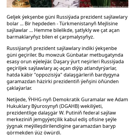
Geljek ýekşenbe güni Russiýada prezident saýlawlary
bolar ... Bir hepdeden - Türkmenistanyň Mejlisine
saýlawlar ... Hemme bilelikde, şatlykly we çat açan
barmaklaryňyz bilen el çarpmalysyňyz.
Russiýanyň prezident saýlawlary indiki ýekşenbe
güni geçiriler. Bu mowzuk Günbatar metbugatynda
esasy orun eýeleýär. Daşary ýurt neşirleri Russiýada
geçiriljek saýlawlary aç-açan diýip atlandyrýarlar,
hatda käbir "oppozisiýa" dalaşgärleriň bardygyna
garamazdan häzirki prezidentiň ýeňşini öňünden
çaklaýarlar.
Netijede, ÝHHG-nyň Demokratik Guramalar we Adam
Hukuklary Býurosynyň (DGAHB) wekiliýeti,
prezidentlige dalaşgär W. Putiniň federal saýlaw
merkeziniň jemgyýetçilik kabul ediş ofisine şeýle
ýygnak meýilleşdirilendigine garamazdan baryp
görmekden ýüz öwürdi.