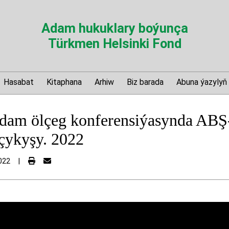
Adam hukuklary boýunça
Türkmen Helsinki Fond
Hasabat
Kitaphana
Arhiw
Biz barada
Abuna ýazylyň
dam ölçeg konferensiýasynda A
 çykyşy. 2022
022
|