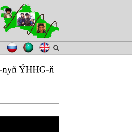
BŞ-nyň ÝHHG-ň