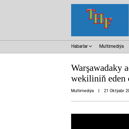
Habarlar
Multimediýa
Warşawadaky a
wekiliniň eden
Multimediýa
|
21 Oktýabr 2