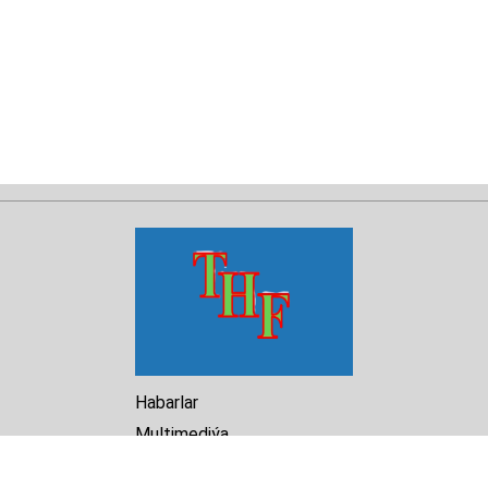
Habarlar
Multimediýa
Hasabat