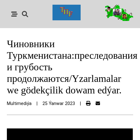
Чиновники
Туркменистана:преследования
и грубость
продолжаются/Yzarlamalar
we gödekçilik dowam edýar.
Multimediýa
|
25 Ýanwar 2023
|