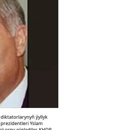
diktatorlarynyň ýyllyk
 prezidentleri Yslam
ji orny eýelediler. KHDR