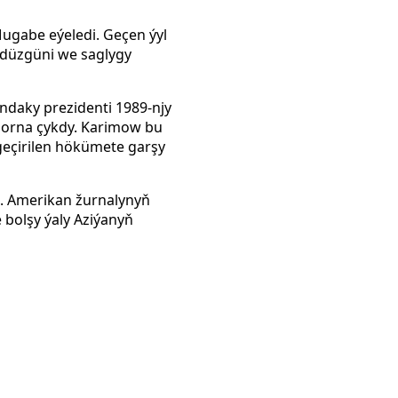
Mugabe eýeledi. Geçen ýyl
-düzgüni we saglygy
şyndaky prezidenti 1989-njy
i orna çykdy. Karimow bu
eçirilen hökümete garşy
i. Amerikan žurnalynyň
olşy ýaly Aziýanyň