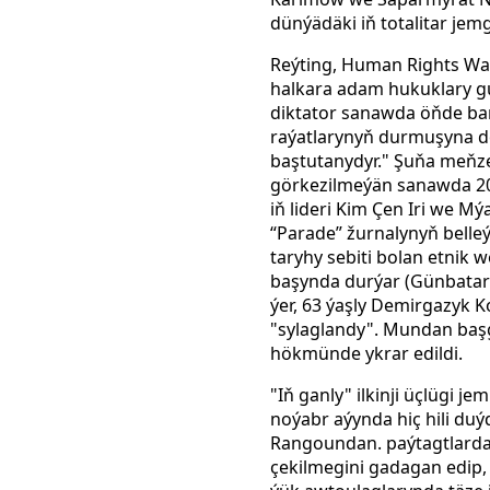
dünýädäki iň totalitar jem
Reýting, Human Rights Wat
halkara adam hukuklary gu
diktator sanawda öňde barý
raýatlarynyň durmuşyna do
baştutanydyr." Şuňa meňzeş 
görkezilmeýän sanawda 20 a
iň lideri Kim Çen Iri we Mý
“Parade” žurnalynyň belleý
taryhy sebiti bolan etnik 
başynda durýar (Günbatar 
ýer, 63 ýaşly Demirgazyk K
"sylaglandy". Mundan başg
hökmünde ykrar edildi.
"Iň ganly" ilkinji üçlügi 
noýabr aýynda hiç hili d
Rangoundan. paýtagtlardan
çekilmegini gadagan edip, 