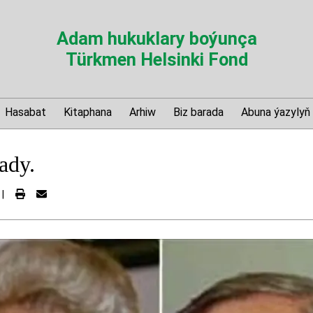
Adam hukuklary boýunça
Türkmen Helsinki Fond
Hasabat
Kitaphana
Arhiw
Biz barada
Abuna ýazylyň
ady.
|