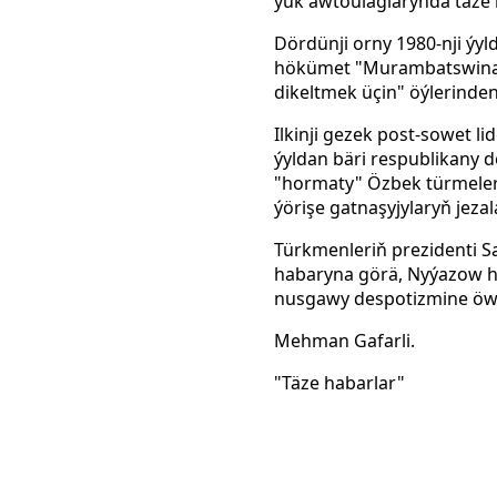
ýük awtoulaglarynda täze iş
Dördünji orny 1980-nji ýy
hökümet
"Murambatswina"
dikeltmek üçin" öýlerinden
Ilkinji gezek post-sowet li
ýyldan bäri respublikany 
"hormaty" Özbek türmeler
ýörişe gatnaşyjylaryň jeza
Türkmenleriň prezidenti S
habaryna görä, Nyýazow 
nusgawy despotizmine öwr
Mehman Gafarli.
"Täze habarlar"