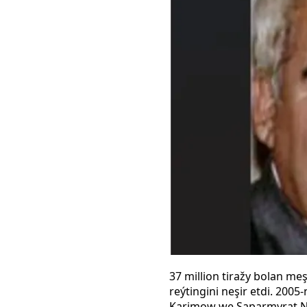
37 million tiražy bolan m
reýtingini neşir etdi. 200
Karimow we Saparmyrat Nyýa