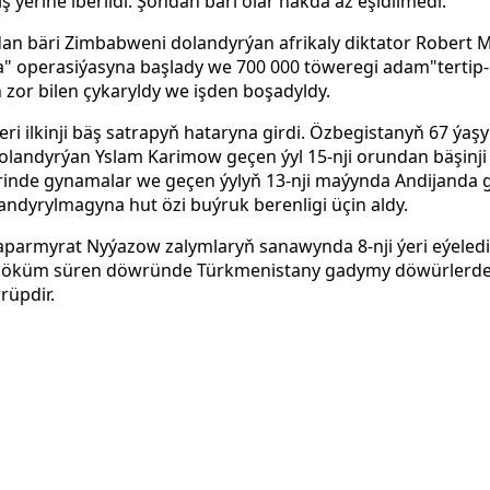
 ýerine iberildi. Şondan bäri olar hakda az eşidilmedi.
ldan bäri Zimbabweni dolandyrýan afrikaly diktator Robert 
 operasiýasyna başlady we 700
000 töweregi adam"tertip
 zor bilen çykaryldy we işden boşadyldy.
deri ilkinji bäş satrapyň hataryna girdi. Özbegistanyň 67 ýa
dolandyrýan Yslam Karimow geçen ýyl 15-nji orundan bäşinj
inde gynamalar we geçen ýylyň 13-nji maýynda Andijanda g
landyrylmagyna hut özi buýruk berenligi üçin aldy.
aparmyrat Nyýazow zalymlaryň sanawynda 8-nji ýeri eýeled
höküm süren döwründe Türkmenistany gadymy döwürlerde b
üpdir.