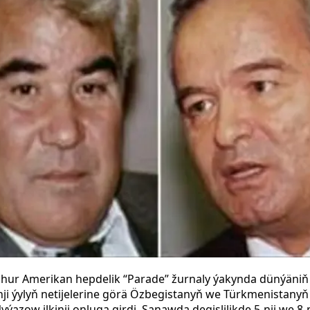
eşhur Amerikan hepdelik “Parade” žurnaly ýakynda dünýäniň 
5-nji ýylyň netijelerine görä Özbegistanyň we Türkmenistanyň
zow ilkinji onluga girdi. Sanawda degişlilikde 5-nji we 8-n