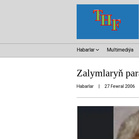
Habarlar
Multimediýa
Zalymlaryň par
Habarlar
|
27 Fewral 2006