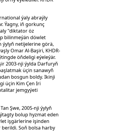
national ýaly abraýly
. Ýagny, iň gorkunç
ly "diktator öz
yp bilinmeýän döwlet
 ýylyň netijelerine görä,
ýaşly Omar Al-Başiri, KHDR-
ýtingde öňdeligi eýeleýär.
ir 2003-nji ýylda Darfuryň
y başlatmak üçin sanawyň
dan bosgun boldy. Ikinji
i üçin Kim Çen Iri
alitar jemgyýeti
 Tan Şwe, 2005-nji ýylyň
aýtagty bolup hyzmat eden
et işgärlerine işinden
berildi. Soň bolsa harby