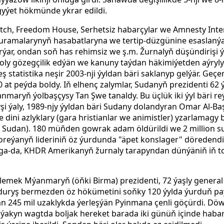
gyýet hökmünde ykrar edildi.
ch, Freedom House, Serhetsiz habarçylar we Amnesty Inter
ramalarynyň hasabatlaryna we tertip-düzgünine esaslanýar
ar, ondan soň has rehimsiz we ş.m. Žurnalyň düşündirişi ýa
ly gözegçilik edýän we kanuny taýdan häkimiýetden aýryl
statistika neşir 2003-nji ýyldan bäri saklanyp gelýär. Geçen
t peýda boldy. Iň elhenç zalymlar, Sudanyň prezidenti 62 
anmaryň ýolbaşçysy Tan Şwe tanaldy. Bu üçlük iki ýyl bäri re
şi ýaly, 1989-njy ýyldan bäri Sudany dolandyran Omar Al-Baş
we dini azlyklary (gara hristianlar we animistler) yzarlamag
Sudan). 180 müňden gowrak adam öldürildi we 2 million su
oreýanyň lideriniň öz ýurdunda "äpet konslager" döredendig
a-da, KHDR Amerikanyň žurnaly tarapyndan dünýäniň iň tot
jemlemek Mýanmaryň (öňki Birma) prezidenti, 72 ýaşly general
uýduryş bermezden öz hökümetini soňky 120 ýylda ýurduň p
 245 mil uzaklykda ýerleşýän Pyinmana çenli göçürdi. Döwl
ýakyn wagtda boljak hereket barada iki günüň içinde habar 