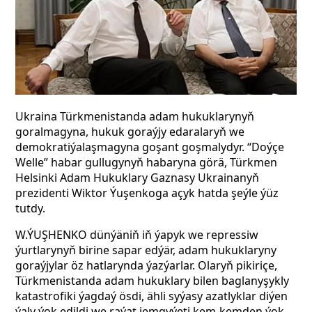
Ukraina Türkmenistanda adam hukuklarynyň
goralmagyna, hukuk goraýjy edaralaryň we
demokratiýalaşmagyna goşant goşmalydyr. “Doýçe
Welle” habar gullugynyň habaryna görä, Türkmen
Helsinki Adam Hukuklary Gaznasy Ukrainanyň
prezidenti Wiktor Ýuşenkoga açyk hatda şeýle ýüz
tutdy.
W.ÝUŞHENKO dünýäniň iň ýapyk we repressiw
ýurtlarynyň birine sapar edýär, adam hukuklaryny
goraýjylar öz hatlarynda ýazýarlar. Olaryň pikiriçe,
Türkmenistanda adam hukuklary bilen baglanyşykly
katastrofiki ýagdaý ösdi, ähli syýasy azatlyklar diýen
ýaly ýok edildi we raýat jemgyýeti kem-kemden ýok