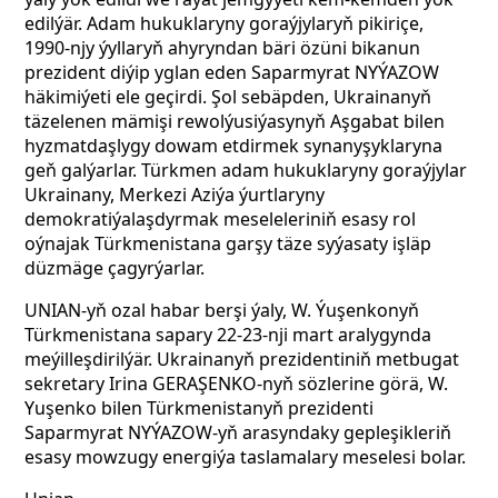
edilýär. Adam hukuklaryny goraýjylaryň pikiriçe,
1990-njy ýyllaryň ahyryndan bäri özüni bikanun
prezident diýip yglan eden Saparmyrat NYÝAZOW
häkimiýeti ele geçirdi. Şol sebäpden, Ukrainanyň
täzelenen mämişi rewolýusiýasynyň Aşgabat bilen
hyzmatdaşlygy dowam etdirmek synanyşyklaryna
geň galýarlar. Türkmen adam hukuklaryny goraýjylar
Ukrainany, Merkezi Aziýa ýurtlaryny
demokratiýalaşdyrmak meseleleriniň esasy rol
oýnajak Türkmenistana garşy täze syýasaty işläp
düzmäge çagyrýarlar.
UNIAN-yň ozal habar berşi ýaly, W. Ýuşenkonyň
Türkmenistana sapary 22-23-nji mart aralygynda
meýilleşdirilýär. Ukrainanyň prezidentiniň metbugat
sekretary Irina GERAŞENKO-nyň sözlerine görä, W.
Yuşenko bilen Türkmenistanyň prezidenti
Saparmyrat NYÝAZOW-yň arasyndaky gepleşikleriň
esasy mowzugy energiýa taslamalary meselesi bolar.