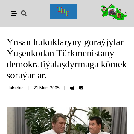
Ynsan hukuklaryny goraýjylar
Ýuşenkodan Türkmenistany
demokratiýalaşdyrmaga kömek
soraýarlar.
Habarlar
|
21 Mart 2005
|