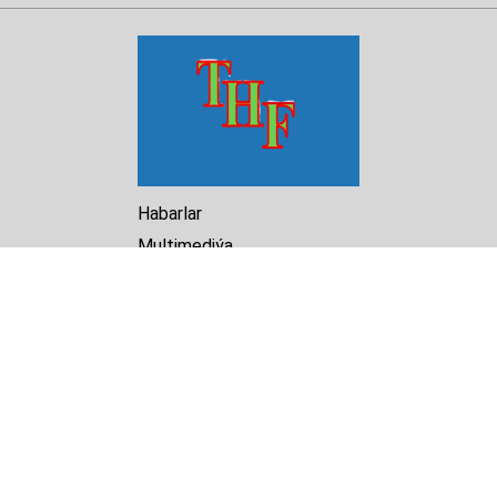
Habarlar
Multimediýa
Hasabat
Kitaphana
Arhiw
Biz barada
Turkmenistan Helsinki
Foundation for Human Rights