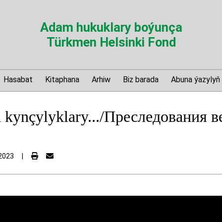
Adam hukuklary boýunça
Türkmen Helsinki Fond
Hasabat
Kitaphana
Arhiw
Biz barada
Abuna ýazylyň
ň kynçylyklary.../Преследования
2023
|