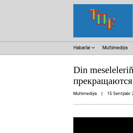
Habarlar
Multimediýa
Din meseleleri
прекращаются
Multimediýa
|
15 Sentýabr 