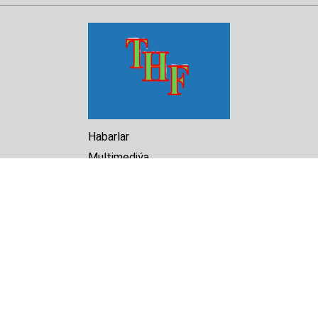
Habarlar
Multimediýa
Hasabat
Kitaphana
Arhiw
Biz barada
Turkmenistan Helsinki
Foundation for Human Rights