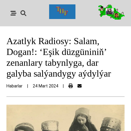
Azatlyk Radiosy: Salam,
Dogan!: ‘Eşik düzgüniniň’
zenanlary tabynlyga, dar
galyba salýandygy aýdylýar
Habarlar
|
24 Mart 2024
|