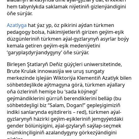
hem tabynlykda saklamak niýetiniň gizlenýändigini
öňe sürýär.
Azatlyga
hat ýaz yp, öz pikirini aýdan türkmen
pedagogy bolsa, häkimiýetleriň girizen geýim-eşik
düzgünleriniň türkmen aýal-gyzlarynyň asyrlar boýy
kemala getiren geýim-eşik medeniýetini
‘garyplaşdyrýandygyny’ öňe sürýär.
Birleşen Ştatlaryň Deňiz güýçleri uniwersitetinde,
Brute Krulak innowasiýa we uruş sungaty
merkezinde işleýän Wiktoriýa Klementiň Azatlyk bilen
söhbetdeşlikde aýtmagyna görä, türkmen aýallary
oňa özleriniň hemişe bu ‘sada köýnegi’
geýmändiklerini gürrüň berendiklerini belläp (bu
söhbetdeşligi biz “Salam, Dogan!” gepleşigimiziň
indiki sanlarynda eşitdireris – red), türkmen aýal-
gyzlarynyň häzirki geýim-eşikleriniň jemgyýetdäki
gender bölünişigini, aýal-gzylaryň saýlap-seçmek
mümkinçiliginiň azalandygyny görkezýändigini