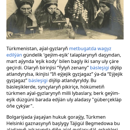
Türkmenistan, aýal-gyzlaryň
metbugatda wagyz
edilýän
gündelik ‘geýim-eşik’ talaplarynyň daşyndan,
mart aýynda 'eşik kody' bilen bagly iki sany uly çäre
geçirdi. Olaryň birinjisi “Ýylyň zenany”
bäsleşigi
diýlip
atlandyrylsa, ikinjisi “Iň eýjejik gyzjagaz” ýa-da “Eýjejik
gyzjagaz”
bäsleşigi
diýlip atlandyryldy. Bu
bäsleşiklerde, synçylaryň pikiriçe, hökümetiň
türkmen aýal-gyzlarynyň milli lybaslary, berk geýim-
eşik düzgüni barada edýän uly aladasy "güberçekläp
öňe çykýar".
Bolgariýada ýaşaýan hukuk goraýjy, Türkmen
Helsinki gaznasynyň başlygy Täjigül Begmedowa bu
aladanyň arkasynda diňe aýal-gyzlary däl, erkekleri