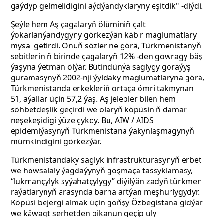
gaýdyp gelmelidigini aýdýandyklaryny eşitdik" -diýdi.
Şeýle hem Aş çagalaryň ölüminiň çalt
ýokarlanýandygyny görkezýän käbir maglumatlary
mysal getirdi. Onuň sözlerine görä, Türkmenistanyň
sebitleriniň birinde çagalaryň 12% -den gowragy bäş
ýaşyna ýetmän ölýär. Bütindünýä saglygy goraýyş
guramasynyň 2002-nji ýyldaky maglumatlaryna görä,
Türkmenistanda erkekleriň ortaça ömri takmynan
51, aýallar üçin 57,2 ýaş. Aş jelepler bilen hem
söhbetdeşlik geçirdi we olaryň köpüsiniň damar
neşekeşidigi ýüze çykdy. Bu, AIW / AIDS
epidemiýasynyň Türkmenistana ýakynlaşmagynyň
mümkindigini görkezýär.
Türkmenistandaky saglyk infrastrukturasynyň erbet
we howsalaly ýagdaýynyň goşmaça tassyklamasy,
“lukmançylyk syýahatçylygy” diýilýän zadyň türkmen
raýatlarynyň arasynda barha artýan meşhurlygydyr.
Köpüsi bejergi almak üçin goňşy Özbegistana gidýär
we käwagt serhetden bikanun geçip uly