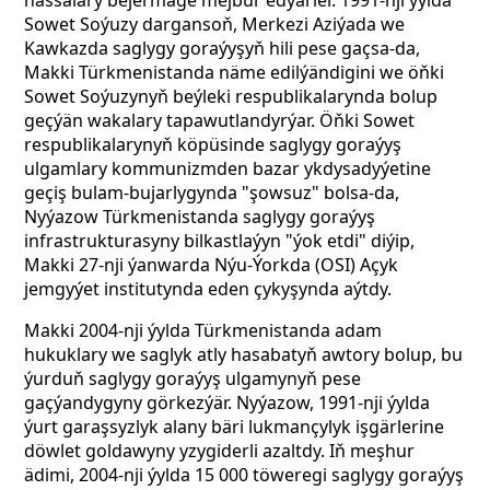
hassalary bejermäge mejbur edýärler. 1991-nji ýylda
Sowet Soýuzy dargansoň, Merkezi Aziýada we
Kawkazda saglygy goraýyşyň hili pese gaçsa-da,
Makki Türkmenistanda näme edilýändigini we öňki
Sowet Soýuzynyň beýleki respublikalarynda bolup
geçýän wakalary tapawutlandyrýar. Öňki Sowet
respublikalarynyň köpüsinde saglygy goraýyş
ulgamlary kommunizmden bazar ykdysadyýetine
geçiş bulam-bujarlygynda "şowsuz" bolsa-da,
Nyýazow Türkmenistanda saglygy goraýyş
infrastrukturasyny bilkastlaýyn "ýok etdi" diýip,
Makki 27-nji ýanwarda Nýu-Ýorkda (OSI) Açyk
jemgyýet institutynda eden çykyşynda aýtdy.
Makki 2004-nji ýylda Türkmenistanda adam
hukuklary we saglyk atly hasabatyň awtory bolup, bu
ýurduň saglygy goraýyş ulgamynyň pese
gaçýandygyny görkezýär. Nyýazow, 1991-nji ýylda
ýurt garaşsyzlyk alany bäri lukmançylyk işgärlerine
döwlet goldawyny yzygiderli azaltdy. Iň meşhur
ädimi, 2004-nji ýylda 15 000 töweregi saglygy goraýyş