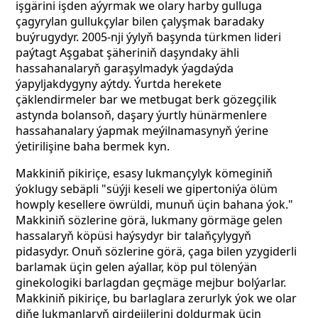
işgärini işden aýyrmak we olary harby gulluga
çagyrylan gullukçylar bilen çalyşmak baradaky
buýrugydyr. 2005-nji ýylyň başynda türkmen lideri
paýtagt Aşgabat şäheriniň daşyndaky ähli
hassahanalaryň garaşylmadyk ýagdaýda
ýapyljakdygyny aýtdy. Ýurtda herekete
çäklendirmeler bar we metbugat berk gözegçilik
astynda bolansoň, daşary ýurtly hünärmenlere
hassahanalary ýapmak meýilnamasynyň ýerine
ýetirilişine baha bermek kyn.
Makkiniň pikiriçe, esasy lukmançylyk kömeginiň
ýoklugy sebäpli "süýji keseli we gipertoniýa ölüm
howply kesellere öwrüldi, munuň üçin bahana ýok."
Makkiniň sözlerine görä, lukmany görmäge gelen
hassalaryň köpüsi haýsydyr bir talaňçylygyň
pidasydyr. Onuň sözlerine görä, çaga bilen yzygiderli
barlamak üçin gelen aýallar, köp pul tölenýän
ginekologiki barlagdan geçmäge mejbur bolýarlar.
Makkiniň pikiriçe, bu barlaglara zerurlyk ýok we olar
diňe lukmanlaryň girdejilerini doldurmak üçin