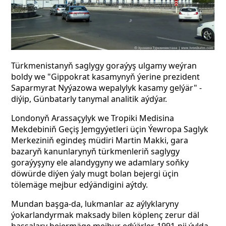
Türkmenistanyň saglygy goraýyş ulgamy weýran
boldy we "Gippokrat kasamynyň ýerine prezident
Saparmyrat Nyýazowa wepalylyk kasamy gelýär" -
diýip, Günbatarly tanymal analitik aýdýar.
Londonyň Arassaçylyk we Tropiki Medisina
Mekdebiniň Geçiş Jemgyýetleri üçin Ýewropa Saglyk
Merkeziniň egindeş müdiri Martin Makki, gara
bazaryň kanunlarynyň türkmenleriň saglygy
goraýyşyny ele alandygyny we adamlary soňky
döwürde diýen ýaly mugt bolan bejergi üçin
tölemäge mejbur edýändigini aýtdy.
Mundan başga-da, lukmanlar az aýlyklaryny
ýokarlandyrmak maksady bilen köplenç zerur däl