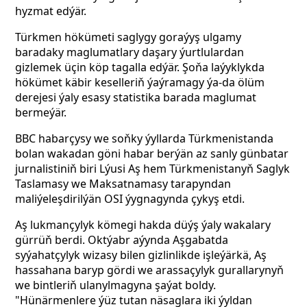
hyzmat edýär.
Türkmen hökümeti saglygy goraýyş ulgamy
baradaky maglumatlary daşary ýurtlulardan
gizlemek üçin köp tagalla edýär. Şoňa laýyklykda
hökümet käbir keselleriň ýaýramagy ýa-da ölüm
derejesi ýaly esasy statistika barada maglumat
bermeýär.
BBC habarçysy we soňky ýyllarda Türkmenistanda
bolan wakadan göni habar berýän az sanly günbatar
jurnalistiniň biri Lýusi Aş hem Türkmenistanyň Saglyk
Taslamasy we Maksatnamasy tarapyndan
maliýeleşdirilýän OSI ýygnagynda çykyş etdi.
Aş lukmançylyk kömegi hakda düýş ýaly wakalary
gürrüň berdi. Oktýabr aýynda Aşgabatda
syýahatçylyk wizasy bilen gizlinlikde işleýärkä, Aş
hassahana baryp gördi we arassaçylyk gurallarynyň
we bintleriň ulanylmagyna şaýat boldy.
"Hünärmenlere ýüz tutan näsaglara iki ýyldan