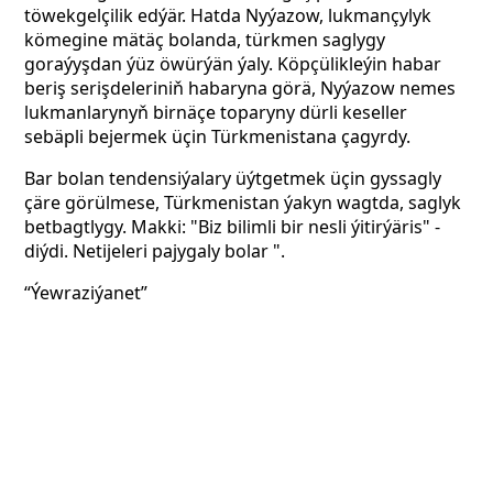
töwekgelçilik edýär. Hatda Nyýazow, lukmançylyk
kömegine mätäç bolanda, türkmen saglygy
goraýyşdan ýüz öwürýän ýaly. Köpçülikleýin habar
beriş serişdeleriniň habaryna görä, Nyýazow nemes
lukmanlarynyň birnäçe toparyny dürli keseller
sebäpli bejermek üçin Türkmenistana çagyrdy.
Bar bolan tendensiýalary üýtgetmek üçin gyssagly
çäre görülmese, Türkmenistan ýakyn wagtda, saglyk
betbagtlygy. Makki: "Biz bilimli bir nesli ýitirýäris" -
diýdi. Netijeleri pajygaly bolar ".
“Ýewraziýanet”