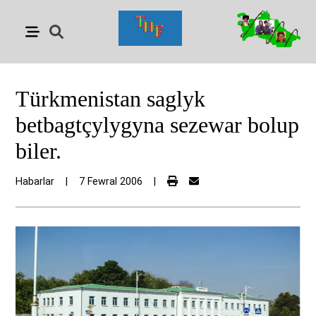
Türkmenistan saglyk
betbagtçylygyna sezewar bolup
biler.
Habarlar
|
7 Fewral 2006
|