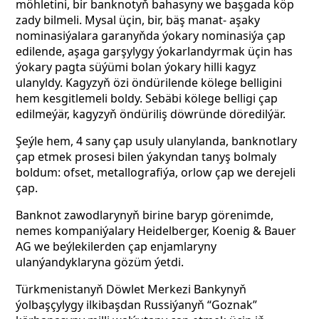
möhletini, bir banknotyň bahasyny we başgada köp
zady bilmeli. Mysal üçin, bir, bäş manat- aşaky
nominasiýalara garanyňda ýokary nominasiýa çap
edilende, aşaga garşylygy ýokarlandyrmak üçin has
ýokary pagta süýümi bolan ýokary hilli kagyz
ulanyldy. Kagyzyň özi öndürilende kölege belligini
hem kesgitlemeli boldy. Sebäbi kölege belligi çap
edilmeýär, kagyzyň öndüriliş döwründe döredilýär.
Şeýle hem, 4 sany çap usuly ulanylanda, banknotlary
çap etmek prosesi bilen ýakyndan tanyş bolmaly
boldum: ofset, metallografiýa, orlow çap we derejeli
çap.
Banknot zawodlarynyň birine baryp görenimde,
nemes kompaniýalary Heidelberger, Koenig & Bauer
AG we beýlekilerden çap enjamlaryny
ulanýandyklaryna gözüm ýetdi.
Türkmenistanyň Döwlet Merkezi Bankynyň
ýolbaşçylygy ilkibaşdan Russiýanyň “Goznak”