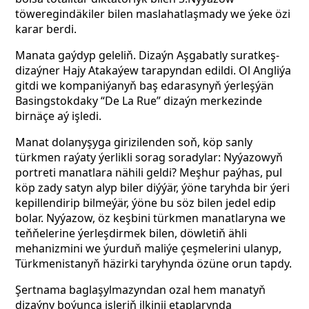
töweregindäkiler bilen maslahatlaşmady we ýeke özi
karar berdi.
Manata gaýdyp geleliň. Dizaýn Aşgabatly suratkeş-
dizaýner Hajy Atakaýew tarapyndan edildi. Ol Angliýa
gitdi we kompaniýanyň baş edarasynyň ýerleşýän
Basingstokdaky “De La Rue” dizaýn merkezinde
birnäçe aý işledi.
Manat dolanyşyga girizilenden soň, köp sanly
türkmen raýaty ýerlikli sorag soradylar: Nyýazowyň
portreti manatlara nähili geldi? Meşhur paýhas, pul
köp zady satyn alyp biler diýýär, ýöne taryhda bir ýeri
kepillendirip bilmeýär, ýöne bu söz bilen jedel edip
bolar. Nyýazow, öz keşbini türkmen manatlaryna we
teňňelerine ýerleşdirmek bilen, döwletiň ähli
mehanizmini we ýurduň maliýe çeşmelerini ulanyp,
Türkmenistanyň häzirki taryhynda özüne orun tapdy.
Şertnama baglaşylmazyndan ozal hem manatyň
dizaýny boýunça işleriň ilkinji etaplarynda