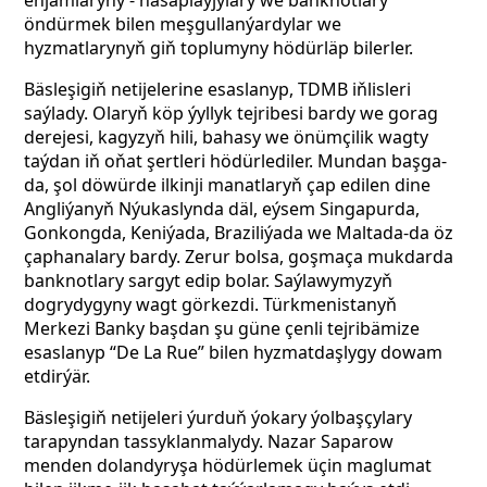
enjamlaryny - hasaplaýjylary we banknotlary
öndürmek bilen meşgullanýardylar we
hyzmatlarynyň giň toplumyny hödürläp bilerler.
Bäsleşigiň netijelerine esaslanyp, TDMB iňlisleri
saýlady. Olaryň köp ýyllyk tejribesi bardy we gorag
derejesi, kagyzyň hili, bahasy we önümçilik wagty
taýdan iň oňat şertleri hödürlediler. Mundan başga-
da, şol döwürde ilkinji manatlaryň çap edilen dine
Angliýanyň Nýukaslynda däl, eýsem Singapurda,
Gonkongda, Keniýada, Braziliýada we Maltada-da öz
çaphanalary bardy. Zerur bolsa, goşmaça mukdarda
banknotlary sargyt edip bolar. Saýlawymyzyň
dogrydygyny wagt görkezdi. Türkmenistanyň
Merkezi Banky başdan şu güne çenli tejribämize
esaslanyp “De La Rue” bilen hyzmatdaşlygy dowam
etdirýär.
Bäsleşigiň netijeleri ýurduň ýokary ýolbaşçylary
tarapyndan tassyklanmalydy. Nazar Saparow
menden dolandyryşa hödürlemek üçin maglumat