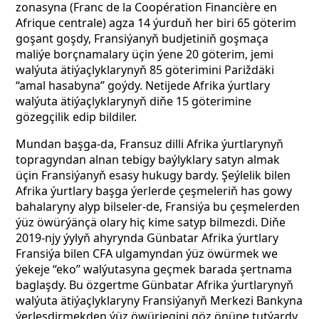
zonasyna (Franc de la Coopération Financière en
Afrique centrale)
agza 14 ýurduň her biri 65 göterim
goşant goşdy, Fransiýanyň budjetiniň
goşmaça
maliýe borçnamalary üçin ýene 20 göterim,
jemi
walýuta ätiýaçlyklarynyň 85 göterimini
Pariždäki
“amal hasabyna” goýdy. Netijede Afrika ýurtlary
walýuta ätiýaçlyklarynyň diňe 15 göterimine
gözegçilik edip bildiler.
Mundan başga-da, Fransuz dilli Afrika ýurtlarynyň
topragyndan alnan tebigy baýlyklary satyn almak
üçin Fransiýanyň esasy hukugy bardy. Şeýlelik bilen
Afrika ýurtlary başga ýerlerde çeşmeleriň has gowy
bahalaryny alyp bilseler-de, Fransiýa bu çeşmelerden
ýüz öwürýänçä olary hiç kime satyp bilmezdi. Diňe
2019-njy ýylyň ahyrynda Günbatar Afrika ýurtlary
Fransiýa bilen CFA ulgamyndan ýüz öwürmek we
ýekeje “eko” walýutasyna geçmek barada şertnama
baglaşdy. Bu özgertme Günbatar Afrika ýurtlarynyň
walýuta ätiýaçlyklaryny Fransiýanyň Merkezi Bankyna
ýerleşdirmekden ýüz öwürjegini göz önüne tutýardy.