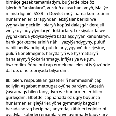
birnäçe gezek tamamladym, bu ýerde bize öz
işleriniň “arslanlary”, ýurduň esasy bankynyň, Maliýe
ministrliginiň, SSSR-iň Döwlet meýilnama komitetiniň
hünärmenleri tarapyndan leksiýalar berildi we
ýygnaklar geçirildi, olaryň köpüsi dalaşgär derejeli
we ykdysady ylymlaryň doktorlary. Leksiýalarda we
ýygnaklarda ykdysadyýeti kadalaşdyrýan kanunlaryň,
bank görkezmeleriniň nähili ýazylýandygyny, puluň
nähili berilýändigini, pul dolanyşygynyň derejesine,
puluň könelmegine, harytlaryň we hyzmatlaryň
bahalarynyň ýokarlanmagy, inflýasiýa we ş.m.
öwrendim. Ýöne pul çap etmek meselesini iş ýüzünde
däl-de, diňe teoriýada bilýärdim.
Ilki bilen, respublikan gazetleriň hemmesiniň çap
edilýän Aşgabat metbugat öýüne bardym. Gazetiň
ýaýramagy bilen tanyşdym we hünärmenler bilen
gürleşdim. Elbetde, çaphanada öz ugry boýunça
hünärmenler işleýärler, ýöne gymmatly kagyzlar
barada sorag berip başlanymda, käbirleri eginlerini
gysdylar, käbirleri enjamlarynyň gymmatly kagyzlary