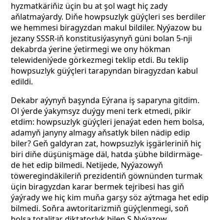
hyzmatkäriňiz üçin bu at şol wagt hiç zady
aňlatmaýardy. Diňe howpsuzlyk güýçleri ses berdiler
we hemmesi biragyzdan makul bildiler. Nyýazow bu
jezany SSSR-iň konstitusiýasynyň güni bolan 5-nji
dekabrda ýerine ýetirmegi we ony hökman
telewideniýede görkezmegi teklip etdi. Bu teklip
howpsuzlyk güýçleri tarapyndan biragyzdan kabul
edildi.
Dekabr aýynyň başynda Eýrana iş saparyna gitdim.
Ol ýerde ýakymsyz duýgy meni terk etmedi, pikir
etdim: howpsuzlyk güýçleri jenaýat eden hem bolsa,
adamyň janyny almagy aňsatlyk bilen nädip edip
biler? Geň galdyran zat, howpsuzlyk işgärleriniň hiç
biri diňe düşünişmäge däl, hatda şübhe bildirmäge-
de het edip bilmedi. Netijede, Nyýazowyň
töweregindäkileriň prezidentiň göwnünden turmak
üçin biragyzdan karar bermek tejribesi has giň
ýaýrady we hiç kim muňa garşy söz aýtmaga het edip
bilmedi. Soňra awtoritarizmiň güýçlenmegi, soň
bolsa totalitar diktatorlyk bilen S.Nyýazow