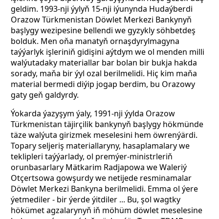
geldim. 1993-nji ýylyň 15-nji iýunynda Hudaýberdi
Orazow Türkmenistan Döwlet Merkezi Bankynyň
başlygy wezipesine bellendi we gyzykly söhbetdeş
bolduk. Men oňa manatyň ornaşdyrylmagyna
taýýarlyk işleriniň gidişini aýtdym we ol menden milli
walýutadaky materiallar bar bolan bir bukja hakda
sorady, maňa bir ýyl ozal berilmelidi. Hiç kim maňa
material bermedi diýip jogap berdim, bu
Orazowy
gaty geň galdyrdy.
Ýokarda ýazyşym ýaly, 1991-nji ýylda Orazow
Türkmenistan täjirçilik bankynyň başlygy hökmünde
täze walýuta girizmek meselesini hem öwrenýärdi.
Topary seljeriş materiallaryny, hasaplamalary we
teklipleri taýýarlady, ol premýer-ministrleriň
orunbasarlary Mätkarim Radjapowa we Waleriý
Otçertsowa gowşurdy we netijede resminamalar
Döwlet Merkezi Bankyna berilmelidi. Emma ol ýere
ýetmediler - bir ýerde ýitdiler ... Bu, şol wagtky
hökümet agzalarynyň iň möhüm döwlet meselesine