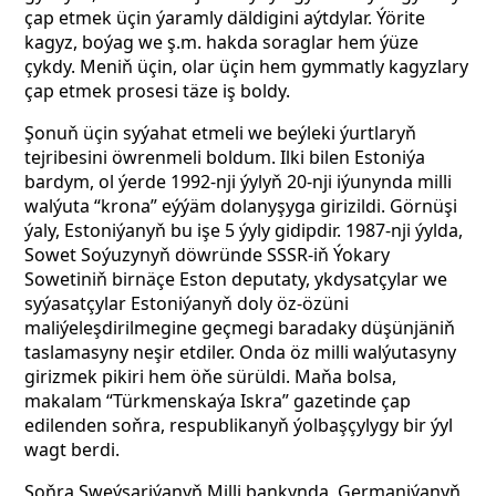
çap etmek üçin ýaramly däldigini aýtdylar. Ýörite
kagyz, boýag we ş.m. hakda soraglar hem ýüze
çykdy. Meniň üçin, olar üçin hem gymmatly kagyzlary
çap etmek prosesi täze iş boldy.
Şonuň üçin syýahat etmeli we beýleki ýurtlaryň
tejribesini öwrenmeli boldum. Ilki bilen Estoniýa
bardym, ol ýerde 1992-nji ýylyň 20-nji iýunynda milli
walýuta “krona” eýýäm dolanyşyga girizildi. Görnüşi
ýaly, Estoniýanyň
bu
işe 5 ýyly gidipdir. 1987-nji ýylda,
Sowet Soýuzynyň döwründe SSSR-iň Ýokary
Sowetiniň birnäçe Eston deputaty, ykdysatçylar we
syýasatçylar Estoniýanyň doly öz-özüni
maliýeleşdirilmegine geçmegi baradaky düşünjäniň
taslamasyny neşir etdiler. Onda öz milli walýutasyny
girizmek pikiri hem öňe sürüldi. Maňa bolsa,
makalam “Türkmenskaýa Iskra” gazetinde çap
edilenden soňra, respublikanyň ýolbaşçylygy bir ýyl
wagt berdi.
Soňra Şweýsariýanyň Milli bankynda, Germaniýanyň