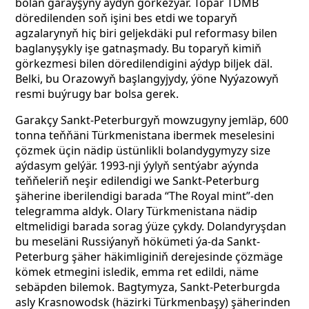
bolan garaýşyny aýdyň görkezýär. Topar TDMB
döredilenden soň işini bes etdi we toparyň
agzalarynyň hiç biri geljekdäki pul reformasy bilen
baglanyşykly işe gatnaşmady. Bu toparyň kimiň
görkezmesi bilen döredilendigini aýdyp biljek däl.
Belki, bu Orazowyň başlangyjydy, ýöne Nyýazowyň
resmi buýrugy bar bolsa gerek.
Garakçy Sankt-Peterburgyň mowzugyny jemläp, 600
tonna teňňäni Türkmenistana ibermek meselesini
çözmek üçin nädip üstünlikli bolandygymyzy size
aýdasym gelýär. 1993-nji ýylyň sentýabr aýynda
teňňeleriň neşir edilendigi we Sankt-Peterburg
şäherine iberilendigi barada “The Royal mint”-den
telegramma aldyk. Olary Türkmenistana nädip
eltmelidigi barada sorag ýüze çykdy. Dolandyryşdan
bu meseläni Russiýanyň hökümeti ýa-da Sankt-
Peterburg şäher häkimliginiň derejesinde çözmäge
kömek etmegini isledik, emma ret edildi, näme
sebäpden bilemok. Bagtymyza, Sankt-Peterburgda
asly Krasnowodsk (häzirki Türkmenbaşy) şäherinden