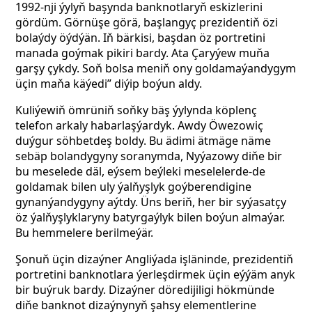
1992-nji ýylyň başynda banknotlaryň eskizlerini
gördüm. Görnüşe görä, başlangyç prezidentiň özi
bolaýdy öýdýän. Iň bärkisi, başdan öz portretini
manada goýmak pikiri bardy. Ata Çaryýew muňa
garşy çykdy. Soň bolsa meniň ony goldamaýandygym
üçin maňa käýedi”
diýip boýun aldy.
Kuliýewiň ömrüniň soňky bäş ýylynda köplenç
telefon arkaly habarlaşýardyk. Awdy Öwezowiç
duýgur söhbetdeş boldy. Bu ädimi ätmäge näme
sebäp bolandygyny soranymda, Nyýazowy diňe bir
bu meselede däl, eýsem beýleki meselelerde-de
goldamak bilen uly ýalňyşlyk goýberendigine
gynanýandygyny aýtdy. Üns beriň, her bir syýasatçy
öz ýalňyşlyklaryny batyrgaýlyk bilen boýun almaýar.
Bu hemmelere berilmeýär.
Şonuň üçin dizaýner Angliýada işläninde, prezidentiň
portretini banknotlara ýerleşdirmek üçin eýýäm anyk
bir buýruk bardy. Dizaýner döredijiligi hökmünde
diňe banknot dizaýnynyň şahsy elementlerine