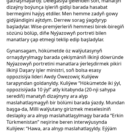
gatnaşmaýardy. Delegasiýa gelenden soň, manatyň
dizaýny boýunça işleriň gidişi barada hasabat
bermegimi haýyş etdiler. Men hemme zadyň gowy
gidýändigini aýtdym. Derrew sorag ýagdyryp
başladylar. Wise-premýerleriň hemmesi birek-biregiň
sözünü bölüp, diňe Nyýazowyň portreti bilen
manatlary çap etmegi
teklip edip başladylar.
Gynansagam, hökümetde öz walýutasynyň
ornaşdyrylmagy barada çekişmäniň ilkinji döwründe
Nyýazowyň portretini manatlara ýerleşdirmek pikiri
ilkinji Daşary işler ministri, soň bolsa esasy
oppozisiýa lideri Awdy Öwezowiç Kuliýew
tarapyndan goldanyldy. Kuliýew “Hökümetde iki ýyl,
oppozisiýada 10 ýyl” atly kitabynda (20-nji sahypa
serediň) manatyň dizaýnyny ara alyp
maslahatlaşmagyň bir bölümi barada ýazdy. Mundan
başga-da, Milli walýutany girizmek meselesiniň
deslapky ara alnyp maslahatlaşylmagy barada “Erkin
Türkmenistan” neşirine beren interwýusynda
Kuliýew: “Hawa, ara alnyp maslahatlaşyldy. Eýýäm