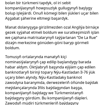
bolan bir türkmeni tapdyk, ol iri sebit
kompaniýasynyň howpsuzlyk gullugynyň başlygy
bolup işleýärdi. Onuň kömegi bilen ýükleri uçar bilen
Aşgabat şäherine eltmegi başardyk.
Manat dolanyşyga girizilmezden ozal Angliýa birnäçe
gezek syýahat etmeli boldum we suratkeşimiziň işlän
we çaphana matrisalarynyň taýýarlanan “De La Rue”
dizaýn merkezine gönüden-göni baryp görmeli
boldum.
Tomusyň ortalarynda manatyň kiçi
nominasiýalarynyň çap edilip başlandygy barada
habar aldym. Oktýabryň başynda eýýäm çap edilen
banknotlaryň birinji topary Nýu-Kastladan Il-76 ýük
uçary bilen alyndy. Nýu-Kastladaky banknot
zawodyna baranymda, derwezeleriň öňünde baýdak
meýdançalarynda Iňlis baýdagyndan başga,
kompaniýanyň baýdagy we Türkmenistanyň
baýdagyny gördüm. Bu kompaniýanyň däpleri.
Zawodyň müdiri türkmenleriň baýdagyny