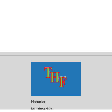
Habarlar
Multimediýa