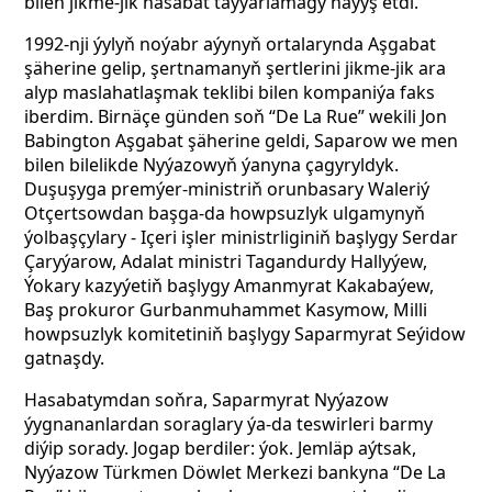
bilen jikme-jik hasabat taýýarlamagy haýyş etdi.
1992-nji ýylyň noýabr aýynyň ortalarynda Aşgabat
şäherine gelip, şertnamanyň şertlerini jikme-jik ara
alyp maslahatlaşmak teklibi bilen kompaniýa faks
iberdim. Birnäçe günden soň “De La Rue” wekili Jon
Babington Aşgabat şäherine geldi, Saparow we men
bilen bilelikde Nyýazowyň ýanyna çagyryldyk.
Duşuşyga premýer-ministriň orunbasary Waleriý
Otçertsowdan başga-da howpsuzlyk ulgamynyň
ýolbaşçylary - Içeri işler ministrliginiň başlygy Serdar
Çaryýarow, Adalat ministri Tagandurdy Hallyýew,
Ýokary kazyýetiň başlygy Amanmyrat Kakabaýew,
Baş prokuror Gurbanmuhammet Kasymow, Milli
howpsuzlyk komitetiniň başlygy Saparmyrat Seýidow
gatnaşdy.
Hasabatymdan soňra, Saparmyrat Nyýazow
ýygnananlardan soraglary ýa-da teswirleri barmy
diýip sorady. Jogap berdiler: ýok. Jemläp aýtsak,
Nyýazow Türkmen Döwlet Merkezi bankyna “De La