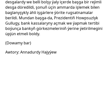
desgalardy we belli bolşy ýaly içerde başga bir rejimli
desga döredildi, şonuň üçin ammarda işlemek bilen
baglanyşykly ähli işgärlere ýörite rugsatnamalar
berildi. Mundan başga-da, Prezidentiň Howpsuzlyk
Gullugy, bank kassalaryny açmak we ýapmak tertibi
boýunça bankyň görkezmeleriniň ýerine ýetirilmegini
üpjün etmeli boldy.
(Dowamy bar)
Awtory: Annadurdy Hajyýew