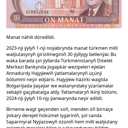
Manat nähili döredildi.
2023-nji ýylyň 1-nji noýabrynda manat türkmen milli
walýutasynyň girizilmeginiň 30 ýyllygy bellenýär. Bu
waka barada şol ýyllarda Türkmenistanyň Döwlet
Merkezi Bankynda jogapkär wezipeleri eýelän
Annadurdy Hajyýewiň ýatlamalarynyň üçünji
bölümini neşir edýäris. Hajyýew häzirki wagtda
Bolgariýada ýaşaýar we watanyndaky yzarlamalar
sebäpli gaçybatalga aldy. Ýatlamalaryň ikinji bölümi,
2024-nji ýylyň 10-njy ýanwarynda neşir edildi.
Birneme wagt geçenden soň, menden öň birnäçe
ýokary derejeli hökümet işgäriniň, şol sanda
Saparmyrat Nyýazowyň özüniň hem milli walýutany