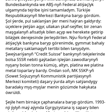
Bundesbankynda we ABŞ-nyň Federal ätiýaçlyk
ulgamynda tejribe işini tamamladym. Türkiýe
Respublikasynyň Merkezi Bankyna baryp gördüm.
Şol ýerde, pul saklanýan ýer meni haýran galdyrdy:
üçeklere ýetýän agyr, ullakan şkaf-seýfler, bir zenan
maşgalanyň aňsatlyk bilen açyp we herekete getirip
biläýjek derejesinde ýerleşdirilen. Nýu-Ýorkyň Federal
ätiýaçlyk bankyna baryp görenimde, gymmat bahaly
metallary saklamagyň tertibi bilen tanyşdym.
Şweýsariýanyň “Credit Suisse” bankynyň tekjelerinde
bolsa SSSR nebiti gaýtadan işleýän zawodlarynyň
nyşany bolan tonna kümüş, altyn, platina we platina
metal toparlary bardy. Ondan soň, MK SSKP-yň
(Sowet Soýuzynyň Kommunistik partiýasynyň
Merkezi komiteti)
daşary ýurda altyn satýandygy
baradaky myş-myşlar menin gözümde hakykata
öwrüldi.
Şeýle hem birnäçe çaphanalara baryp gördüm. 1993-
nji ýylyň maý aýynda Gyrgyzystana iş sapary bilen