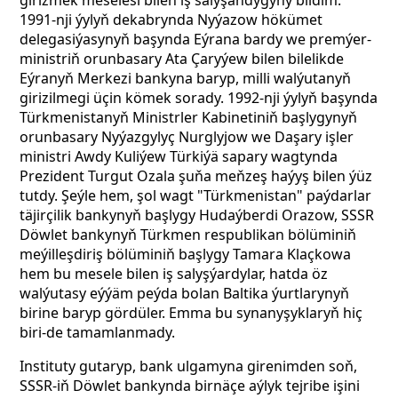
girizmek meselesi bilen iş salyşandygyny bildim.
1991-nji ýylyň dekabrynda Nyýazow hökümet
delegasiýasynyň başynda Eýrana bardy we premýer-
ministriň orunbasary Ata Çaryýew bilen bilelikde
Eýranyň Merkezi bankyna baryp, milli walýutanyň
girizilmegi üçin kömek sorady. 1992-nji ýylyň başynda
Türkmenistanyň Ministrler Kabinetiniň başlygynyň
orunbasary Nyýazgylyç Nurglyjow we Daşary işler
ministri Awdy Kuliýew Türkiýä sapary wagtynda
Prezident Turgut Ozala şuňa meňzeş haýyş bilen ýüz
tutdy. Şeýle hem, şol wagt "Türkmenistan" paýdarlar
täjirçilik bankynyň başlygy Hudaýberdi Orazow, SSSR
Döwlet bankynyň Türkmen respublikan bölüminiň
meýilleşdiriş bölüminiň başlygy Tamara Klaçkowa
hem bu mesele bilen iş salyşýardylar, hatda öz
walýutasy eýýäm peýda bolan Baltika ýurtlarynyň
birine baryp gördüler. Emma bu synanyşyklaryň hiç
biri-de tamamlanmady.
Instituty gutaryp, bank ulgamyna girenimden soň,
SSSR-iň Döwlet bankynda birnäçe aýlyk tejribe işini