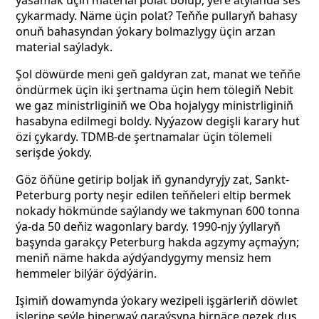
ýasamak üçin material polat bolup, ýere atylanda ses
çykarmady. Näme üçin polat? Teňňe pullaryň bahasy
onuň bahasyndan ýokary bolmazlygy üçin arzan
material saýladyk.
Şol döwürde meni geň galdyran zat, manat we teňňe
öndürmek üçin iki şertnama üçin hem tölegiň Nebit
we gaz ministrliginiň we Oba hojalygy ministrliginiň
hasabyna edilmegi boldy. Nyýazow degişli karary hut
özi çykardy. TDMB-de şertnamalar üçin tölemeli
serişde ýokdy.
Göz öňüne getirip boljak iň gynandyryjy zat, Sankt-
Peterburg porty neşir edilen teňňeleri eltip bermek
nokady hökmünde saýlandy we takmynan 600 tonna
ýa-da 50 deňiz wagonlary bardy. 1990-njy ýyllaryň
başynda garakçy Peterburg hakda agzymy açmaýyn;
meniň näme hakda aýdýandygymy mensiz hem
hemmeler bilýär öýdýärin.
Işimiň dowamynda ýokary wezipeli işgärleriň döwlet
işlerine şeýle biperwaý garaýşyna birnäçe gezek duş