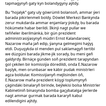
tapmagynyň gaty kyn bolandygyny aýtdy.
Bu “hojalyk” gaty uly göwrümli bolansoň, ammar ýeri
barada pikirlenmeli boldy. Döwlet Merkezi Bankynda
zerur mukdarda ammar enjamlary ýokdy, bu barada
hökümete habar berildi. Ilkinji nagt pullar we
teňňeler iberilmänkä, bir gün prezident
administrasiýasynyň müdiri Ernst Kalandarowiç
Nazarow maňa jaň edip, ýanyna gelmegimi haýyş
etdi. Duşuşykda ol menden pul saklamagyň tertibi
we düzgüni barada jikme-jik sorady, bu meni geň
galdyrdy. Birnäçe günden soň prezident tarapyndan
gol çekilen bir komissiýa döredildi, onda Е.Nazarow
başlyk, men orunbasar we käbir pudak ministrleri
agza boldular. Komissiýanyň mejlisinden öň,
E.Nazarow maňa prezident köşgi toplumynyň
çägindäki binalaryň birinde, beýlekisi bolsa Ministrler
Kabinetiniň binasynda bomba gaçybatalga ýerlerde
nagt ammar gurmak barada kararyň kabul
edilendigini aýtdy.