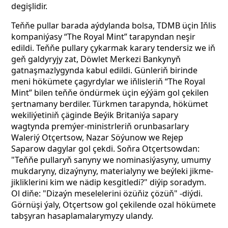
degişlidir.
Teňňe pullar barada aýdylanda bolsa, TDMB üçin Iňlis
kompaniýasy “The Royal Mint” tarapyndan neşir
edildi. Teňňe pullary çykarmak karary tendersiz we iň
geň galdyryjy zat, Döwlet Merkezi Bankynyň
gatnaşmazlygynda kabul edildi. Günleriň birinde
meni hökümete çagyrdylar we iňlisleriň “The Royal
Mint” bilen teňňe öndürmek üçin eýýäm gol çekilen
şertnamany berdiler. Türkmen tarapynda, hökümet
wekiliýetiniň çäginde Beýik Britaniýa sapary
wagtynda premýer-ministrleriň orunbasarlary
Waleriý Otçertsow, Nazar Söýunow we Rejep
Saparow dagylar gol çekdi. Soňra Otçertsowdan:
"Teňňe pullaryň sanyny we nominasiýasyny, umumy
mukdaryny, dizaýnyny, materialyny we beýleki jikme-
jikliklerini kim we nädip kesgitledi?"
diýip soradym.
Ol diňe: "Dizaýn meselelerini özüňiz çözüň" -diýdi.
Görnüşi ýaly, Otçertsow gol çekilende ozal hökümete
tabşyran hasaplamalarymyzy ulandy.