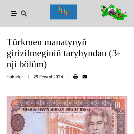
Türkmen manatynyň
girizilmeginiň taryhyndan (3-
nji bölüm)
Habarlar
|
29 Fewral 2024
|