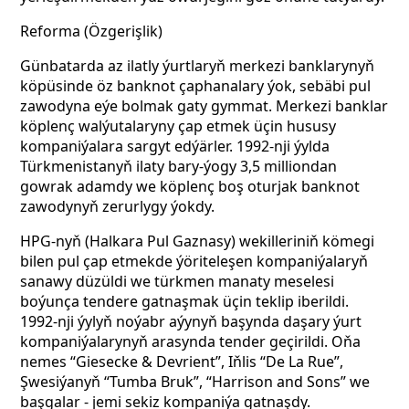
Reforma (Özgerişlik)
Günbatarda az ilatly ýurtlaryň merkezi banklarynyň
köpüsinde öz banknot çaphanalary ýok, sebäbi pul
zawodyna eýe bolmak gaty gymmat. Merkezi banklar
köplenç walýutalaryny çap etmek üçin hususy
kompaniýalara sargyt edýärler. 1992-nji ýylda
Türkmenistanyň ilaty bary-ýogy 3,5 milliondan
gowrak adamdy we köplenç boş oturjak banknot
zawodynyň zerurlygy ýokdy.
HPG-nyň (Halkara Pul Gaznasy) wekilleriniň kömegi
bilen pul çap etmekde ýöriteleşen kompaniýalaryň
sanawy düzüldi we türkmen manaty meselesi
boýunça tendere gatnaşmak üçin teklip iberildi.
1992-nji ýylyň noýabr aýynyň başynda daşary ýurt
kompaniýalarynyň arasynda tender geçirildi. Oňa
nemes “Giesecke & Devrient”, Iňlis “De La Rue”,
Şwesiýanyň “Tumba Bruk”, “Harrison and Sons” we
başgalar - jemi sekiz kompaniýa gatnaşdy.