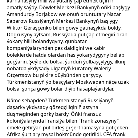
kärhanasyny milli walýutany çap etmek üçin iň
amatly saýdy. Döwlet Merkezi Bankynyň öňki başlygy
Amandurdy Borjakow we onuň oruntutary Nazar
Saparow Russiýanyň Merkezi Bankynyň başlygy
Wiktor Geraşçenko bilen gowy gatnaşykda boldy.
Dogrusyny aýtsam, Russiýada pul çap etmegiň örän
ýokary hilli bolandygyny, günbatar
kompaniýalaryndan pes däldigini we käbir
böleklerde hatda olardan has ýokarydygyny belläp
geçýärin. Şeýle-de bolsa, ýurduň ýolbaşçylygy, ilkinji
nobatda ykdysady ulgamyň kuratory Waleriý
Otçertsow bu pikire düýbünden garşydy.
Türkmenistanyň ýolbaşçylary Moskwadan näçe uzak
bolsa, şonça gowy bolar diýip hasaplaýardylar.
Näme sebäpden? Türkmenistanyň Russiýanyň
daşarky ykdysady gözegçiliginiň astyna
düşmeginden gorky bardy. Öňki fransuz
koloniýalarynda Fransiýa bilen "frank zonasyny"
emele getirýän pul birleşigi şertnamasyna gol çeken
Afrika ýurtlary mysal hökmünde getirildi. CFA frank