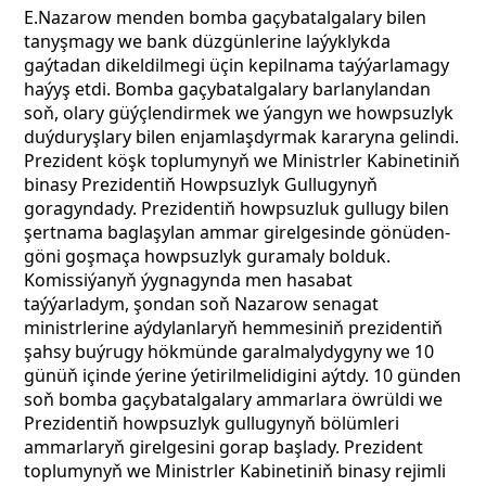
Е.Nazarow menden bomba gaçybatalgalary bilen
tanyşmagy we bank düzgünlerine laýyklykda
gaýtadan dikeldilmegi üçin kepilnama taýýarlamagy
haýyş etdi. Bomba gaçybatalgalary barlanylandan
soň, olary güýçlendirmek we ýangyn we howpsuzlyk
duýduryşlary bilen enjamlaşdyrmak kararyna gelindi.
Prezident köşk toplumynyň we Ministrler Kabinetiniň
binasy Prezidentiň Howpsuzlyk Gullugynyň
goragyndady. Prezidentiň howpsuzluk gullugy bilen
şertnama baglaşylan ammar girelgesinde gönüden-
göni goşmaça howpsuzlyk guramaly bolduk.
Komissiýanyň ýygnagynda men hasabat
taýýarladym, şondan soň Nazarow senagat
ministrlerine aýdylanlaryň hemmesiniň prezidentiň
şahsy buýrugy hökmünde garalmalydygyny we 10
günüň içinde ýerine ýetirilmelidigini aýtdy. 10 günden
soň bomba gaçybatalgalary ammarlara öwrüldi we
Prezidentiň howpsuzlyk gullugynyň bölümleri
ammarlaryň girelgesini gorap başlady. Prezident
toplumynyň we Ministrler Kabinetiniň binasy rejimli