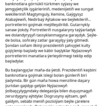
banknotlara görnükli türkmen syýasy we
jemgyýetçilik işgärleriniň, medeniýetiň we sungat
wekilleriniň Magtymguly, Kemine, Gaýgysyz
Atabaýewiň, Nedirbaý Aýtakow we beýlekileriň...
portretlerini goýmak meýilleşdirildi. Gutarnykly
sanaw ýokdy. Portretleriň nusgalaryny taýýarladyk
we dolandyryşyň tassyklanmagyna garaşdyk. Şeýle-
de bolsa, soňraky zatlar garaşylşy ýaly gitmedi.
Şondan soňam ilkinji prezidentiň şahsyýet kulty
güýçlenip başlady we käbir başlyklar Nyýazowyň
portretlerini manatlara ýerleşdirmegi teklip edip
başladylar.
Bu başlangyçlar maňa-da ýetdi. Prezidentiň keşbini
banknotlara goýmak islegi bolan günleriň biri
ýadymda. Bir gün maňa howa menziline daşary
ýurtdan gaýdyp gelýän Nyýazowyň
ýolbaşçylygyndaky delegasiýa bilen duşuşmagyň
zerurdygyny aýtdylar. Dogrusyny aýtsam, geň
galdym, sebäbi meniň pozisiýam beýle çärelere