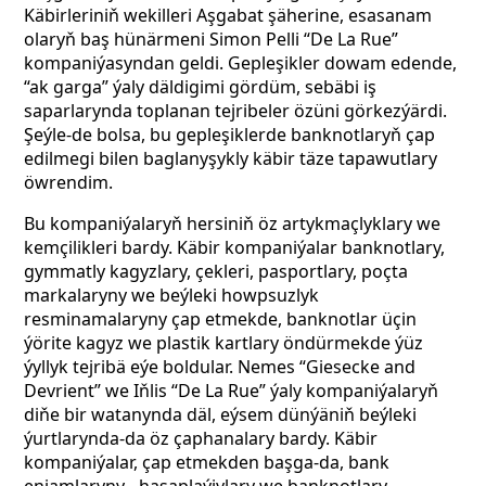
Käbirleriniň wekilleri Aşgabat şäherine, esasanam
olaryň baş hünärmeni Simon Pelli “De La Rue”
kompaniýasyndan geldi. Gepleşikler dowam edende,
“ak garga” ýaly däldigimi gördüm, sebäbi iş
saparlarynda toplanan tejribeler özüni görkezýärdi.
Şeýle-de bolsa, bu gepleşiklerde banknotlaryň çap
edilmegi bilen baglanyşykly käbir täze tapawutlary
öwrendim.
Bu kompaniýalaryň hersiniň öz artykmaçlyklary we
kemçilikleri bardy. Käbir kompaniýalar banknotlary,
gymmatly kagyzlary, çekleri, pasportlary, poçta
markalaryny we beýleki howpsuzlyk
resminamalaryny çap etmekde, banknotlar üçin
ýörite kagyz we plastik kartlary öndürmekde ýüz
ýyllyk tejribä eýe boldular. Nemes “Giesecke and
Devrient” we Iňlis “De La Rue” ýaly kompaniýalaryň
diňe bir watanynda däl, eýsem dünýäniň beýleki
ýurtlarynda-da öz çaphanalary bardy. Käbir
kompaniýalar, çap etmekden başga-da, bank