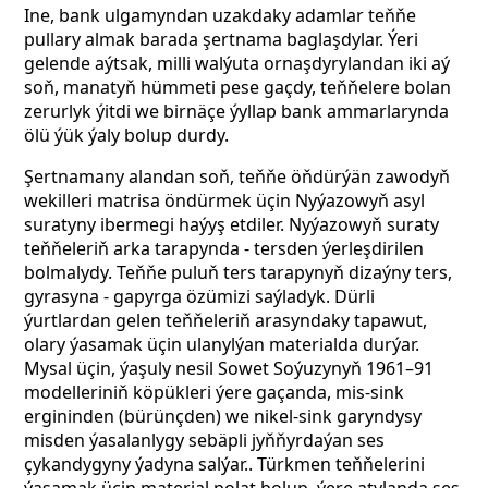
Ine, bank ulgamyndan uzakdaky adamlar teňňe
pullary almak barada şertnama baglaşdylar. Ýeri
gelende aýtsak, milli walýuta ornaşdyrylandan iki aý
soň, manatyň hümmeti pese gaçdy, teňňelere bolan
zerurlyk ýitdi we birnäçe ýyllap bank ammarlarynda
ölü ýük ýaly bolup durdy.
Şertnamany alandan soň, teňňe öňdürýän zawodyň
wekilleri matrisa öndürmek üçin Nyýazowyň asyl
suratyny ibermegi haýyş etdiler.
Nyýazowyň suraty
teňňeleriň arka tarapynda - tersden ýerleşdirilen
bolmalydy. Teňňe puluň ters tarapynyň dizaýny ters,
gyrasyna - gapyrga özümizi saýladyk. Dürli
ýurtlardan gelen teňňeleriň arasyndaky tapawut,
olary ýasamak üçin ulanylýan materialda durýar.
Mysal üçin, ýaşuly nesil Sowet Soýuzynyň 1961–91
modelleriniň köpükleri ýere gaçanda, mis-sink
ergininden (bürünçden) we nikel-sink garyndysy
misden ýasalanlygy sebäpli jyňňyrdaýan ses
çykandygyny ýadyna salýar.. Türkmen
teňňelerini