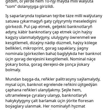
gitdim, ol ýerde hem 10-njy maýda milli walýuta
“som” dolanyşyga girizildi.
Iş saparlarynda toplanan tejribe täze milli walýutany
satuwa çykarmagyň gaty çylşyrymly meseledigini
görkezdi. Pul çap etmek, geljekki banknotlaryň
adyny, käbir banknotlary çap etmek üçin haýsy
kagyzy ulanmalydygyny, ululygyny öwrenmeli we
kesgitlemeli, dizaýny nädip düzmeli, haýsy kölege
bellikleri, mikroprint, gorag sapaklary, ýagny
nominala (görkezilen baha) baglylykda her banknot
üçin gorag derejesini kesgitlemeli. Nominal
näçe
ýokary bolsa, gorag derejesi-de
şonça
ýokary
bolmaly.
Mundan başga-da, reňkler palitrasyny saýlamalydy,
mysal üçin, banknot egrelende reňkini üýtgedýän
çaphana reňkleri ulanyljakmy. Şeýle hem,
ultramelewşe çyralary ulanyp, banknotlaryň
hakykylygyny çalt barlamak üçin ýörite floresan
boýaglary ulanmak. Her nominalyň hyzmat