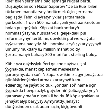
Rue” bilen şertnama baglaşmaga rugsat berdi.
Duşuşykdan soň Nazar Saparow “De La Rue” bilen
türkmen manatlaryny öndürmek üçin şertnama
baglaşdy. Tehniki aýratynlyklar şertnamada
görkezildi. 1-den 500 manata çenli ýedi banknotdan
bolan pul goýduk. Köp zat banknotlaryň
nominasiýasyna, hususan-da, geljekdäki pul
reformasynyň tertibine, döwletiň pul we walýuta
syýasatyna baglydy. Ähli nominallaryň çykarylyşynyň
umumy mukdary 82 million manat boldy.
Şertnamanyň bahasy 800 müň funt sterling boldy.
Käbir yza gaýdyşlyk. Ýeri gelende aýtsak, şol
ýygnakda, manat çap etmek meselesine
garanymyzdan soň, N.Saparow ikimiz agyr jenaýatda
günäkärlenýänleri atmak kararynyň kabul
edilendigine şaýat bolduk. Şondan soň näme üçin
ýygnakda howpsuzlyk güýçleriniň ýolbaşçylarynyň
gatnaşany
maňa düşnükli boldy. Iň köp agzalýan at
jenaýat alyp baryjysy Aýmyratdy. Jenaýat
dünýäsinden uzak adam üçin, kiçigöwünli