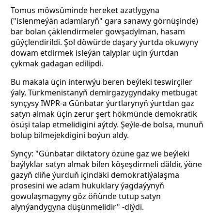
Tomus möwsüminde hereket azatlygyna
("islenmeýän adamlaryň" gara sanawy görnüşinde)
bar bolan çäklendirmeler gowşadylman, hasam
güýçlendirildi. Şol döwürde daşary ýurtda okuwyny
dowam etdirmek isleýän talyplar üçin ýurtdan
çykmak gadagan edilipdi.
Bu makala üçin interwýu beren beýleki teswirçiler
ýaly, Türkmenistanyň demirgazygyndaky metbugat
synçysy IWPR-a Günbatar ýurtlarynyň ýurtdan gaz
satyn almak üçin zerur şert hökmünde demokratik
ösüşi talap etmelidigini aýtdy. Şeýle-de bolsa, munuň
bolup bilmejekdigini boýun aldy.
Synçy: "Günbatar diktatory özüne gaz we beýleki
baýlyklar satyn almak bilen köşeşdirmeli däldir, ýöne
gazyň diňe ýurduň içindäki demokratiýalaşma
prosesini we adam hukuklary ýagdaýynyň
gowulaşmagyny göz öňünde tutup satyn
alynýandygyna düşünmelidir" -diýdi.