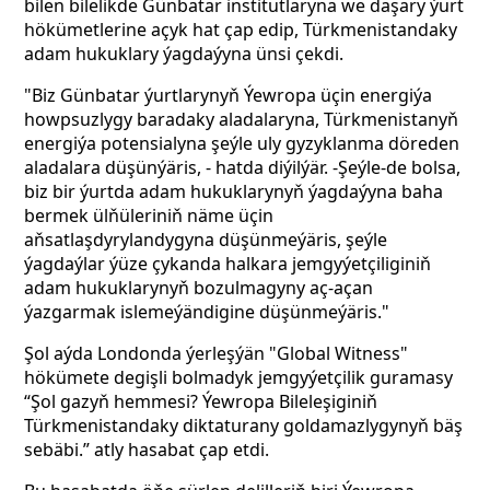
bilen bilelikde Günbatar institutlaryna we daşary ýurt
hökümetlerine açyk hat çap edip, Türkmenistandaky
adam hukuklary ýagdaýyna ünsi çekdi.
"Biz Günbatar ýurtlarynyň Ýewropa üçin energiýa
howpsuzlygy baradaky aladalaryna, Türkmenistanyň
energiýa potensialyna şeýle uly gyzyklanma döreden
aladalara düşünýäris, - hatda diýilýär. -Şeýle-de bolsa,
biz bir ýurtda adam hukuklarynyň ýagdaýyna baha
bermek ülňüleriniň näme üçin
aňsatlaşdyrylandygyna düşünmeýäris, şeýle
ýagdaýlar ýüze çykanda halkara jemgyýetçiliginiň
adam hukuklarynyň bozulmagyny aç-açan
ýazgarmak islemeýändigine düşünmeýäris."
Şol aýda Londonda ýerleşýän "Global Witness"
hökümete degişli bolmadyk jemgyýetçilik guramasy
“Şol gazyň hemmesi? Ýewropa Bileleşiginiň
Türkmenistandaky diktaturany goldamazlygynyň bäş
sebäbi.” atly hasabat çap etdi.