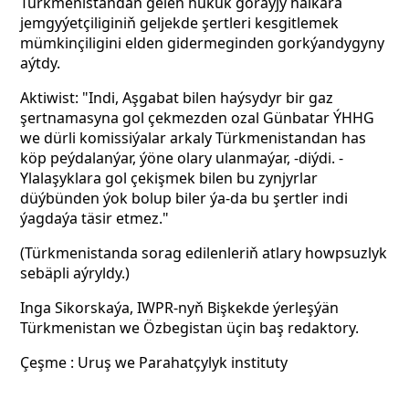
Türkmenistandan gelen hukuk goraýjy halkara
jemgyýetçiliginiň geljekde şertleri kesgitlemek
mümkinçiligini elden gidermeginden gorkýandygyny
aýtdy.
Aktiwist: "Indi, Aşgabat bilen haýsydyr bir gaz
şertnamasyna gol çekmezden ozal Günbatar ÝHHG
we dürli komissiýalar arkaly Türkmenistandan has
köp peýdalanýar, ýöne olary ulanmaýar, -diýdi. -
Ylalaşyklara gol çekişmek bilen bu zynjyrlar
düýbünden ýok bolup biler ýa-da bu şertler indi
ýagdaýa täsir etmez."
(Türkmenistanda sorag edilenleriň atlary howpsuzlyk
sebäpli aýryldy.)
Inga Sikorskaýa, IWPR-nyň Bişkekde ýerleşýän
Türkmenistan we Özbegistan üçin baş redaktory.
Çeşme : Uruş we Parahatçylyk instituty