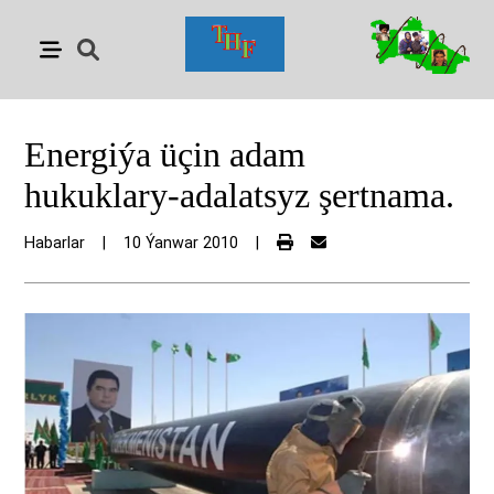
Energiýa üçin adam
hukuklary-adalatsyz şertnama.
Habarlar
|
10 Ýanwar 2010
|