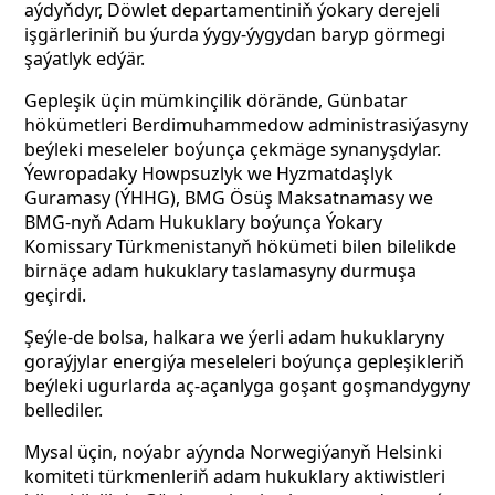
aýdyňdyr, Döwlet departamentiniň ýokary derejeli
işgärleriniň bu ýurda ýygy-ýygydan baryp görmegi
şaýatlyk edýär.
Gepleşik üçin mümkinçilik dörände, Günbatar
hökümetleri Berdimuhammedow administrasiýasyny
beýleki meseleler boýunça çekmäge synanyşdylar.
Ýewropadaky Howpsuzlyk we Hyzmatdaşlyk
Guramasy (ÝHHG), BMG Ösüş Maksatnamasy we
BMG-nyň Adam Hukuklary boýunça Ýokary
Komissary Türkmenistanyň hökümeti bilen bilelikde
birnäçe adam hukuklary taslamasyny durmuşa
geçirdi.
Şeýle-de bolsa, halkara we ýerli adam hukuklaryny
goraýjylar energiýa meseleleri boýunça gepleşikleriň
beýleki ugurlarda aç-açanlyga goşant goşmandygyny
bellediler.
Mysal üçin, noýabr aýynda Norwegiýanyň Helsinki
komiteti türkmenleriň adam hukuklary aktiwistleri