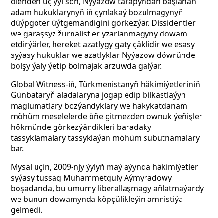
ölenden üç ýyl soň, Nyýazow tarapyndan başlanan
adam hukuklarynyň iň çynlakaý bozulmagynyň
düýpgöter üýtgemändigini görkezýär. Dissidentler
we garaşsyz žurnalistler yzarlanmagyny dowam
etdirýärler, hereket azatlygy gaty çäklidir we esasy
syýasy hukuklar we azatlyklar Nyýazow döwründe
bolşy ýaly ýetip bolmajak arzuwda galýar.
Global Witness-iň, Türkmenistanyň häkimiýetleriniň
Günbataryň aladalaryna jogap edip bilkastlaýyn
maglumatlary bozýandyklary we hakykatdanam
möhüm meselelerde öňe gitmezden ownuk ýeňişler
hökmünde görkezýändikleri baradaky
tassyklamalary tassyklaýan möhüm subutnamalary
bar.
Mysal üçin, 2009-njy ýylyň maý aýynda häkimiýetler
syýasy tussag Muhammetguly Aýmyradowy
boşadanda, bu umumy liberallaşmagy aňlatmaýardy
we bunun dowamynda köpçülikleýin amnistiýa
gelmedi.