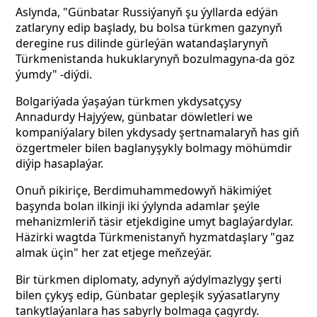
Aslynda, "Günbatar Russiýanyň şu ýyllarda edýän
zatlaryny edip başlady, bu bolsa türkmen gazynyň
deregine rus dilinde gürleýän watandaşlarynyň
Türkmenistanda hukuklarynyň bozulmagyna-da göz
ýumdy" -diýdi.
Bolgariýada ýaşaýan türkmen ykdysatçysy
Annadurdy Hajyýew, günbatar döwletleri we
kompaniýalary bilen ykdysady şertnamalaryň has giň
özgertmeler bilen baglanyşykly bolmagy möhümdir
diýip hasaplaýar.
Onuň pikiriçe, Berdimuhammedowyň häkimiýet
başynda bolan ilkinji iki ýylynda adamlar şeýle
mehanizmleriň täsir etjekdigine umyt baglaýardylar.
Häzirki wagtda Türkmenistanyň hyzmatdaşlary "gaz
almak üçin" her zat etjege meňzeýär.
Bir türkmen diplomaty, adynyň aýdylmazlygy şerti
bilen çykyş edip, Günbatar gepleşik syýasatlaryny
tankytlaýanlara has sabyrly bolmaga çagyrdy.