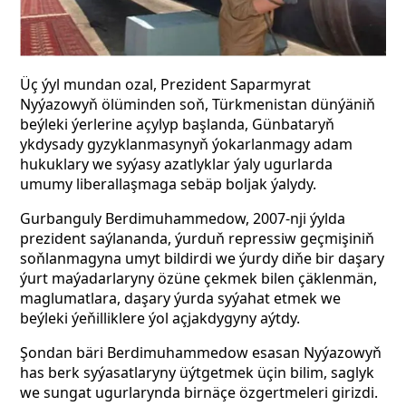
Üç ýyl mundan ozal, Prezident Saparmyrat
Nyýazowyň ölüminden soň, Türkmenistan dünýäniň
beýleki ýerlerine açylyp başlanda, Günbataryň
ykdysady gyzyklanmasynyň ýokarlanmagy adam
hukuklary we syýasy azatlyklar ýaly ugurlarda
umumy liberallaşmaga sebäp boljak ýalydy.
Gurbanguly Berdimuhammedow, 2007-nji ýylda
prezident saýlananda, ýurduň repressiw geçmişiniň
soňlanmagyna umyt bildirdi we ýurdy diňe bir daşary
ýurt maýadarlaryny özüne çekmek bilen çäklenmän,
maglumatlara, daşary ýurda syýahat etmek we
beýleki ýeňilliklere ýol açjakdygyny aýtdy.
Şondan bäri Berdimuhammedow esasan Nyýazowyň
has berk syýasatlaryny üýtgetmek üçin bilim, saglyk
we sungat ugurlarynda birnäçe özgertmeleri girizdi.