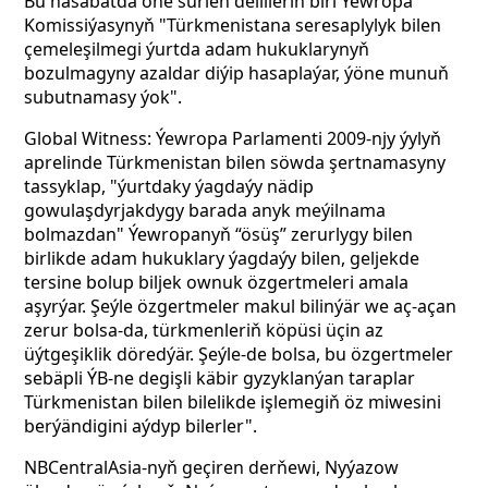
Bu hasabatda öňe sürlen delilleriň biri Ýewropa
Komissiýasynyň "Türkmenistana seresaplylyk bilen
çemeleşilmegi ýurtda adam hukuklarynyň
bozulmagyny azaldar diýip hasaplaýar, ýöne munuň
subutnamasy ýok".
Global Witness: Ýewropa Parlamenti 2009-njy ýylyň
aprelinde Türkmenistan bilen söwda şertnamasyny
tassyklap, "ýurtdaky ýagdaýy nädip
gowulaşdyrjakdygy barada anyk meýilnama
bolmazdan" Ýewropanyň “ösüş” zerurlygy bilen
birlikde adam hukuklary ýagdaýy bilen, geljekde
tersine bolup biljek ownuk özgertmeleri amala
aşyrýar. Şeýle özgertmeler makul bilinýär we aç-açan
zerur bolsa-da, türkmenleriň köpüsi üçin az
üýtgeşiklik döredýär. Şeýle-de bolsa, bu özgertmeler
sebäpli ÝB-ne degişli käbir gyzyklanýan taraplar
Türkmenistan bilen bilelikde işlemegiň öz miwesini
berýändigini aýdyp bilerler".
NBCentralAsia-nyň geçiren derňewi, Nyýazow