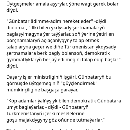
Üýtgeşmeler amala aşyrylar, ýöne wagt gerek bolar
diýdi.
"Günbatar ädimme-ädim hereket eder" -diýdi
diplomat, "
Ilki bilen ykdysady şertnamalaryň
baglaşylmagyna ýer taýýarlar, soň ýerine ýetirilen
borçnamalaryň aç-açanlygyny talap etmek
talaplaryna geçer we diňe Türkmenistan ykdysady
şertnamalara berk bagly bolansoň, demokratik
gymmatlyklaryň berjaý edilmegini talap edip başlar"-
diýdi.
Daşary işler ministrliginiň işgäri, Günbataryň bu
görnüşde üýtgemeginiň "güýçlendirmek"
mümkinçiligine başgaça garaýar.
"Köp adamlar ýalňyşlyk bilen demokratik Günbatara
umyt baglaýarlar, - diýdi
- Günbataryň
Türkmenistanyň içerki meselelerine
goşulmajakdygyny göz öňünde tutmaýarlar."