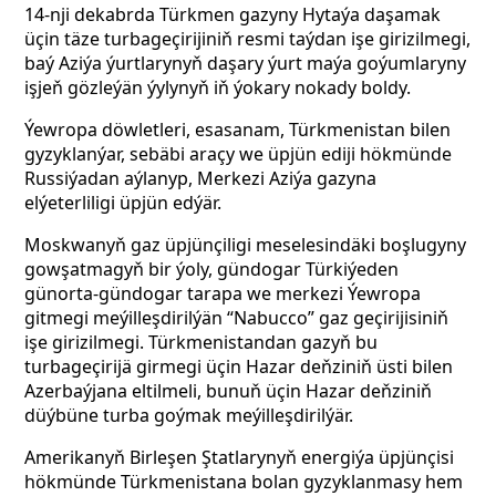
14-nji dekabrda Türkmen gazyny Hytaýa daşamak
üçin täze turbageçirijiniň resmi taýdan işe girizilmegi,
baý Aziýa ýurtlarynyň daşary ýurt maýa goýumlaryny
işjeň gözleýän ýylynyň iň ýokary nokady boldy.
Ýewropa döwletleri, esasanam, Türkmenistan bilen
gyzyklanýar, sebäbi araçy we üpjün ediji hökmünde
Russiýadan aýlanyp, Merkezi Aziýa gazyna
elýeterliligi üpjün edýär.
Moskwanyň gaz üpjünçiligi meselesindäki boşlugyny
gowşatmagyň bir ýoly, gündogar Türkiýeden
günorta-gündogar tarapa we merkezi Ýewropa
gitmegi meýilleşdirilýän “Nabucco” gaz geçirijisiniň
işe girizilmegi. Türkmenistandan gazyň bu
turbageçirijä girmegi üçin Hazar deňziniň üsti bilen
Azerbaýjana eltilmeli, bunuň üçin Hazar deňziniň
düýbüne turba goýmak meýilleşdirilýär.
Amerikanyň Birleşen Ştatlarynyň energiýa üpjünçisi
hökmünde Türkmenistana bolan gyzyklanmasy hem