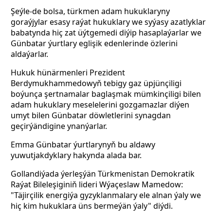
Şeýle-de bolsa, türkmen adam hukuklaryny
goraýjylar esasy raýat hukuklary we syýasy azatlyklar
babatynda hiç zat üýtgemedi diýip hasaplaýarlar we
Günbatar ýurtlary eglişik edenlerinde özlerini
aldaýarlar.
Hukuk hünärmenleri Prezident
Berdymukhammedowyň tebigy gaz üpjünçiligi
boýunça şertnamalar baglaşmak mümkinçiligi bilen
adam hukuklary meselelerini gozgamazlar diýen
umyt bilen Günbatar döwletlerini synagdan
geçirýändigine ynanýarlar.
Emma Günbatar ýurtlarynyň bu aldawy
yuwutjakdyklary hakynda alada bar.
Gollandiýada ýerleşýän Türkmenistan Demokratik
Raýat Bileleşiginiň lideri Wýaçeslaw Mamedow:
"Täjirçilik energiýa gyzyklanmalary ele alnan ýaly we
hiç kim hukuklara üns bermeýän ýaly" diýdi.