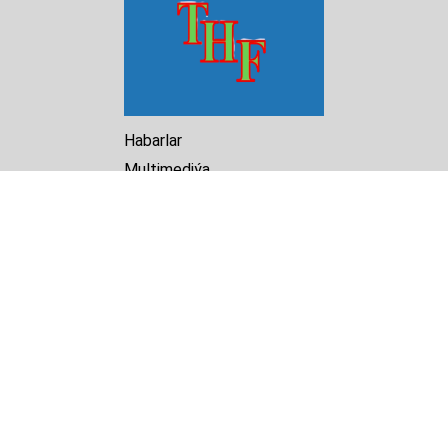
Habarlar
Multimediýa
Hasabat
Kitaphana
Arhiw
Biz barada
Turkmenistan Helsinki
Foundation for Human Rights
25 Knaz Dondukov str., ap.2
Varna, 9000