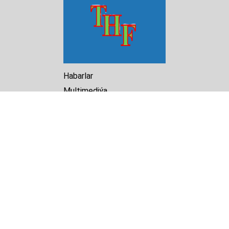
Habarlar
Multimediýa
Hasabat
Kitaphana
Arhiw
Biz barada
Turkmenistan Helsinki
Foundation for Human Rights
25 Knaz Dondukov str., ap.2
Varna, 9000