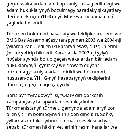
geçen wakalardan soň köp sanly tussag edilmegi we
adam hukuklarynyň bozulmagy baradaky şikaýatlary
derňemek üçin ÝHHG-nyň Moskwa mehanizminiň
çäginde bellendi.
Türkmen hökümeti hasabaty we teklipleri ret etdi we
BMG Baş Assambleýasy tarapyndan 2003 we 2004-nji
ýyllarda kabul edilen iki kararyň esasy düzgünlerini
ýerine ýetirip bilmedi. Kararlarda 2002-nji ýylyň
noýabr aýynda bolup geçen wakalardan bäri adam
hukuklarynyň "çynlakaý we dowam edýän"
bozulmagyna uly alada bildirildi we hökümeti,
hususan-da, ÝHHG-nyň hasabatynyň tekliplerini
durmuşa geçirmäge çagyrdy.
Boris Şyhmyradowyň işi, “Olary diri görkeziň”
kampaniýasy tarapyndan resmileşdirilen
Türkmenistanyň türme ulgamynda adamlaryň zor
bilen ýitirim bolmagynyň
112-den diňe biri.
Soňky
ýyllarda zor bilen ýitirim bolmak meselesi artýar,
sebäbi türkmen häkimiýetleriniň resmi kanallar we