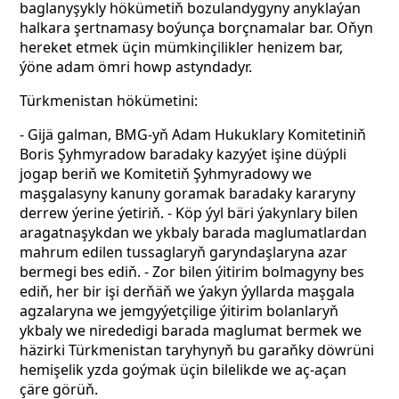
baglanyşykly hökümetiň bozulandygyny anyklaýan
halkara şertnamasy boýunça borçnamalar bar. Oňyn
hereket etmek üçin mümkinçilikler henizem bar,
ýöne adam ömri howp astyndadyr.
Türkmenistan hökümetini:
- Gijä galman, BMG-yň Adam Hukuklary Komitetiniň
Boris Şyhmyradow baradaky kazyýet işine düýpli
jogap beriň we Komitetiň Şyhmyradowy we
maşgalasyny kanuny goramak baradaky kararyny
derrew ýerine ýetiriň. - Köp ýyl bäri ýakynlary bilen
aragatnaşykdan we ykbaly barada maglumatlardan
mahrum edilen tussaglaryň garyndaşlaryna azar
bermegi bes ediň. - Zor bilen ýitirim bolmagyny bes
ediň, her bir işi derňäň we ýakyn ýyllarda maşgala
agzalaryna we jemgyýetçilige ýitirim bolanlaryň
ykbaly we nirededigi barada maglumat bermek we
häzirki Türkmenistan taryhynyň bu garaňky döwrüni
hemişelik yzda goýmak üçin bilelikde we aç-açan
çäre görüň.