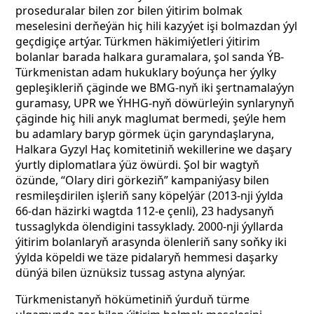
proseduralar bilen zor bilen ýitirim bolmak
meselesini derňeýän hiç hili kazyýet işi bolmazdan ýyl
geçdigiçe artýar. Türkmen häkimiýetleri ýitirim
bolanlar barada halkara guramalara, şol sanda ÝB-
Türkmenistan adam hukuklary boýunça her ýylky
gepleşikleriň çäginde we BMG-nyň iki şertnamalaýyn
guramasy, UPR we ÝHHG-nyň döwürleýin synlarynyň
çäginde hiç hili anyk maglumat bermedi, şeýle hem
bu adamlary baryp görmek üçin garyndaşlaryna,
Halkara Gyzyl Haç komitetiniň wekillerine we daşary
ýurtly diplomatlara ýüz öwürdi. Şol bir wagtyň
özünde, “Olary diri görkeziň” kampaniýasy bilen
resmileşdirilen işleriň sany köpelýär (2013-nji ýylda
66-dan häzirki wagtda 112-e çenli), 23 hadysanyň
tussaglykda ölendigini tassyklady. 2000-nji ýyllarda
ýitirim bolanlaryň arasynda ölenleriň sany soňky iki
ýylda köpeldi we
täze pidalaryň hemmesi daşarky
dünýä bilen üznüksiz tussag astyna alynýar.
Türkmenistanyň hökümetiniň ýurduň türme