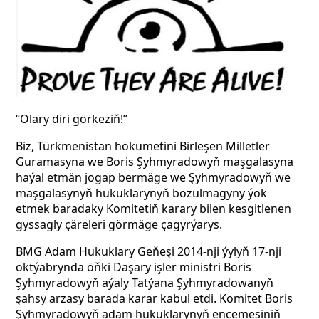
“Olary diri görkeziň!”
Biz, Türkmenistan hökümetini Birleşen Milletler
Guramasyna we Boris Şyhmyradowyň maşgalasyna
haýal etmän jogap bermäge we Şyhmyradowyň we
maşgalasynyň hukuklarynyň bozulmagyny ýok
etmek baradaky Komitetiň karary bilen kesgitlenen
gyssagly çäreleri görmäge çagyrýarys.
BMG Adam Hukuklary Geňeşi 2014-nji ýylyň 17-nji
oktýabrynda öňki Daşary işler ministri Boris
Şyhmyradowyň aýaly Tatýana Şyhmyradowanyň
şahsy arzasy barada karar kabul etdi. Komitet Boris
Şyhmyradowyň adam hukuklarynyň ençemesiniň