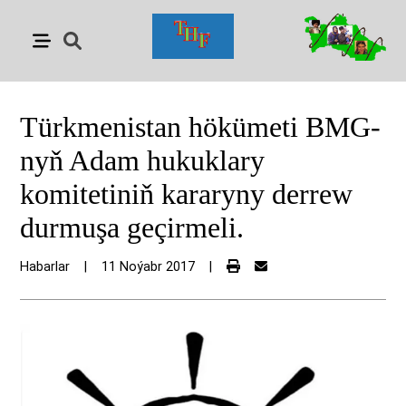
Türkmenistan hökümeti BMG-
nyň Adam hukuklary
komitetiniň kararyny derrew
durmuşa geçirmeli.
Habarlar
|
11 Noýabr 2017
|