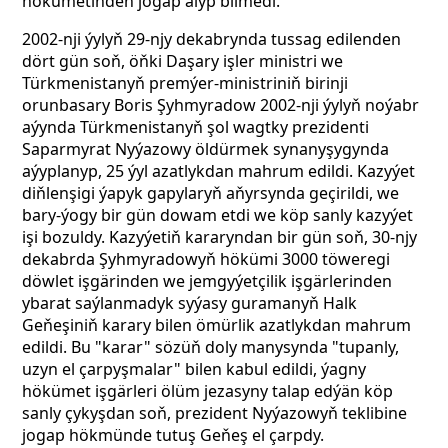
hökümetinden jogap alyp bilmedi.
2002-nji ýylyň 29-njy dekabrynda tussag edilenden
dört gün soň, öňki Daşary işler ministri we
Türkmenistanyň premýer-ministriniň birinji
orunbasary Boris Şyhmyradow 2002-nji ýylyň noýabr
aýynda Türkmenistanyň şol wagtky prezidenti
Saparmyrat Nyýazowy öldürmek synanyşygynda
aýyplanyp, 25 ýyl azatlykdan mahrum edildi. Kazyýet
diňlenşigi ýapyk gapylaryň aňyrsynda geçirildi, we
bary-ýogy bir gün dowam etdi we köp sanly kazyýet
işi bozuldy. Kazyýetiň kararyndan bir gün soň, 30-njy
dekabrda Şyhmyradowyň hökümi 3000 töweregi
döwlet işgärinden we jemgyýetçilik işgärlerinden
ybarat saýlanmadyk syýasy guramanyň Halk
Geňeşiniň karary bilen ömürlik azatlykdan mahrum
edildi. Bu "karar" sözüň doly manysynda "tupanly,
uzyn el çarpyşmalar" bilen kabul edildi, ýagny
hökümet işgärleri ölüm jezasyny talap edýän köp
sanly çykyşdan soň, prezident Nyýazowyň teklibine
jogap hökmünde tutuş Geňeş el çarpdy.