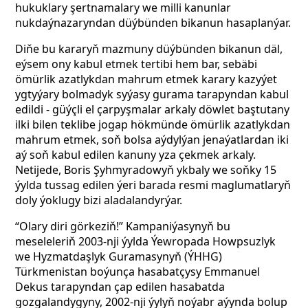
hukuklary şertnamalary we milli kanunlar
nukdaýnazaryndan düýbünden bikanun hasaplanýar.
Diňe bu kararyň mazmuny düýbünden bikanun däl,
eýsem ony kabul etmek tertibi hem bar, sebäbi
ömürlik azatlykdan mahrum etmek karary kazyýet
ygtyýary bolmadyk syýasy gurama tarapyndan kabul
edildi - güýçli el çarpyşmalar arkaly döwlet baştutany
ilki bilen teklibe jogap hökmünde ömürlik azatlykdan
mahrum etmek, soň bolsa aýdylýan jenaýatlardan iki
aý soň kabul edilen kanuny yza çekmek arkaly.
Netijede, Boris Şyhmyradowyň ykbaly we soňky 15
ýylda tussag edilen ýeri barada resmi maglumatlaryň
doly ýoklugy bizi aladalandyrýar.
“Olary diri görkeziň!” Kampaniýasynyň bu
meseleleriň 2003-nji ýylda Ýewropada Howpsuzlyk
we Hyzmatdaşlyk Guramasynyň (ÝHHG)
Türkmenistan boýunça hasabatçysy Emmanuel
Dekus tarapyndan çap edilen hasabatda
gozgalandygyny, 2002-nji ýylyň noýabr aýynda bolup