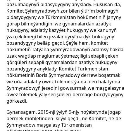
bozulmagynyň pidasydygyny anyklady. Hususan-da,
Komitet Şyhmyradowyň zor bilen ýitirim bolmagyň
pidasydygyny we Türkmenistan hökümetiniň janyny
gorap bilmeýändigini we gynamalardan azatlyk
hukugyny, adalatly kazyýet hukugyny we kanunyň
yza çekilmegi bilen jezalandyrylmazlyk hukugyny
bozandygyny belläp geçdi. Şeýle hem, komitet
hökümetiň Tatýana Şyhmyradowanyň adamsy hakda
uzak wagtlap maglumat ýetmezçiligi sebäpli çeken
görgüleri sebäpli gynamalardan azatlyk hukugyny
bozandygyny anyklady. Komitet Türkmenistan
hökümetiniň Boris Şyhmyradowy derrew boşatmak
we oňa adalatly öwez tölemek ýa-da ölen halatynda
Şyhmyradowyň jesedini gowşurmak we maşgalasyna
öwez tölemek ýaly serişdeleri bermäge borçlydygyny
görkezdi.
Gynansagam, 2015-nji ýylyň 9-njy noýabrynda jogap
bermek möhletinden iki ýyl geçdi, ne Komitet, ne-de
Şyhmyradow maşgalasy Türkmenistan