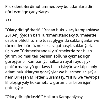
Prezident Berdimuhammedowy bu adamlara diri
görkezmäge çagyrýarys.
***
"Olary diri görkeziň!" Ynsan hukuklary kampaniýasy
2013-nji ýyldan bäri Türkmenistandaky türmelerde
uzak möhletli türme tussaglygynda saklanýanlar we
türmeden bäri üznüksiz aragatnaşyk saklanýarlar
üçin we Türkmenistandaky türmelerde zor bilen
ýitirim bolmak tejribesiniň soňuna çykmak üçin
göreşýärler. Kampaniýa halkara raýat raýdaşlyk
platformasynyň goldawy bilen işleýär we köp sanly
adam hukuklaryny goraýjylar we bilermenler, şeýle
hem Birleşen Milletler Guramasy, ÝHHG we Ýewropa
Bileleşigi ýaly hökümetara guramalar bilen işjeň
gatnaşýar.
“Olary diri görkeziň!” Halkara Kampaniýasy.