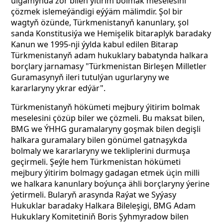
ulgamynda zor bilen ýitirim bolmak meselesini
çözmek islemeýändigi eýýäm mälimdir. Şol bir
wagtyň özünde, Türkmenistanyň kanunlary, şol
sanda Konstitusiýa we Hemişelik bitaraplyk baradaky
Kanun we 1995-nji ýylda kabul edilen Bitarap
Türkmenistanyň adam hukuklary babatynda halkara
borçlary jarnamasy "Türkmenistan Birleşen Milletler
Guramasynyň ileri tutulýan ugurlaryny we
kararlaryny ykrar edýär".
Türkmenistanyň hökümeti mejbury ýitirim bolmak
meselesini çözüp biler we çözmeli. Bu maksat bilen,
BMG we ÝHHG guramalaryny goşmak bilen degişli
halkara guramalary bilen gönümel gatnaşykda
bolmaly we kararlaryny we tekliplerini durmuşa
geçirmeli. Şeýle hem Türkmenistan hökümeti
mejbury ýitirim bolmagy gadagan etmek üçin milli
we halkara kanunlary boýunça ähli borçlaryny ýerine
ýetirmeli. Bularyň arasynda Raýat we Syýasy
Hukuklar baradaky Halkara Bileleşigi, BMG Adam
Hukuklary Komitetiniň Boris Şyhmyradow bilen