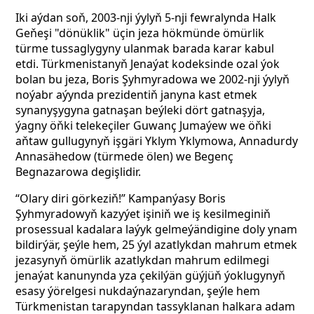
Iki aýdan soň, 2003-nji ýylyň 5-nji fewralynda Halk
Geňeşi "dönüklik" üçin jeza hökmünde ömürlik
türme tussaglygyny ulanmak barada karar kabul
etdi. Türkmenistanyň Jenaýat kodeksinde ozal ýok
bolan bu jeza, Boris Şyhmyradowa we 2002-nji ýylyň
noýabr aýynda prezidentiň janyna kast etmek
synanyşygyna gatnaşan beýleki dört gatnaşyja,
ýagny öňki telekeçiler Guwanç Jumaýew we öňki
aňtaw gullugynyň işgäri Yklym Yklymowa,
Annadurdy
Annasähedow (türmede ölen) we Begenç
Begnazarowa degişlidir.
“Olary diri görkeziň!” Kampanýasy Boris
Şyhmyradowyň kazyýet işiniň we iş kesilmeginiň
prosessual kadalara laýyk gelmeýändigine doly ynam
bildirýär, şeýle hem, 25 ýyl azatlykdan mahrum etmek
jezasynyň ömürlik azatlykdan mahrum edilmegi
jenaýat kanunynda yza çekilýän güýjüň ýoklugynyň
esasy ýörelgesi nukdaýnazaryndan, şeýle hem
Türkmenistan tarapyndan tassyklanan halkara adam