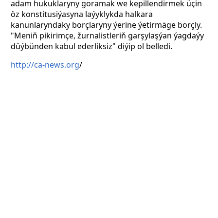
adam hukuklaryny goramak we kepillendirmek üçin
öz konstitusiýasyna laýyklykda halkara
kanunlaryndaky borçlaryny ýerine ýetirmäge borçly.
"Meniň pikirimçe, žurnalistleriň garşylaşýan ýagdaýy
düýbünden kabul ederliksiz" diýip ol belledi.
http://ca-news.org
/