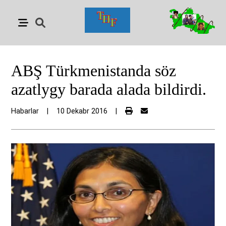
ABŞ Türkmenistanda söz
azatlygy barada alada bildirdi.
Habarlar
|
10 Dekabr 2016
|