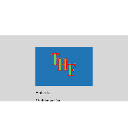
Habarlar
Multimediýa
Hasabat
Kitaphana
Arhiw