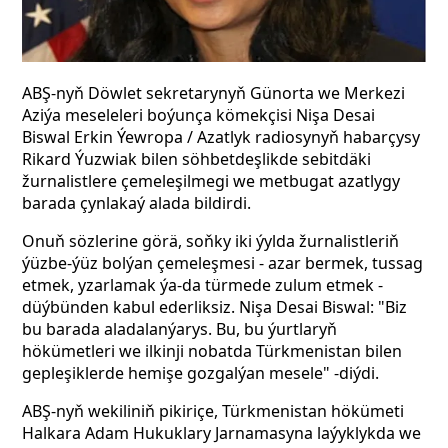
ABŞ-nyň Döwlet sekretarynyň Günorta we Merkezi
Aziýa meseleleri boýunça kömekçisi Nişa Desai
Biswal
Erkin Ýewropa / Azatlyk radiosynyň habarçysy
Rikard Ýuzwiak bilen söhbetdeşlikde sebitdäki
žurnalistlere çemeleşilmegi we metbugat azatlygy
barada çynlakaý alada bildirdi.
Onuň sözlerine görä, soňky iki ýylda žurnalistleriň
ýüzbe-ýüz bolýan çemeleşmesi - azar bermek, tussag
etmek, yzarlamak ýa-da türmede zulum etmek -
düýbünden kabul ederliksiz. Nişa Desai Biswal: "Biz
bu barada aladalanýarys. Bu, bu ýurtlaryň
hökümetleri we ilkinji nobatda Türkmenistan bilen
gepleşiklerde hemişe gozgalýan mesele" -diýdi.
ABŞ-nyň wekiliniň pikiriçe, Türkmenistan hökümeti
Halkara Adam Hukuklary Jarnamasyna laýyklykda we