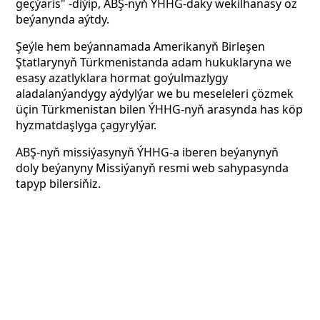
geçýäris" -diýip,
ABŞ-nyň ÝHHG-daky wekilhanasy öz
beýanynda aýtdy.
Şeýle hem beýannamada Amerikanyň Birleşen
Ştatlarynyň Türkmenistanda adam hukuklaryna we
esasy azatlyklara hormat goýulmazlygy
aladalanýandygy aýdylýar we bu meseleleri çözmek
üçin Türkmenistan bilen ÝHHG-nyň arasynda has köp
hyzmatdaşlyga çagyrylýar.
ABŞ-nyň missiýasynyň ÝHHG-a iberen beýanynyň
doly beýanyny Missiýanyň resmi web sahypasynda
tapyp bilersiňiz.