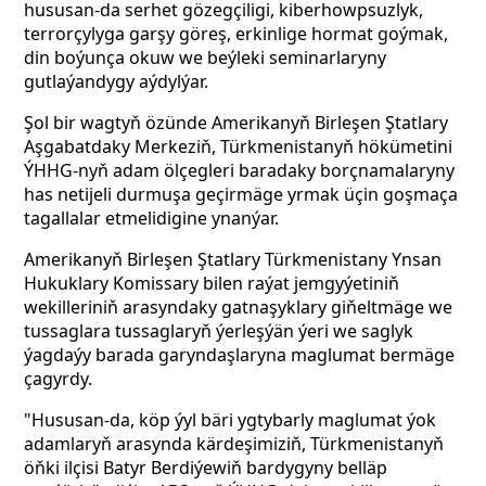
hususan-da serhet gözegçiligi, kiberhowpsuzlyk,
terrorçylyga garşy göreş, erkinlige hormat goýmak,
din boýunça okuw we beýleki seminarlaryny
gutlaýandygy aýdylýar.
Şol bir wagtyň özünde Amerikanyň Birleşen Ştatlary
Aşgabatdaky Merkeziň, Türkmenistanyň hökümetini
ÝHHG-nyň adam ölçegleri baradaky borçnamalaryny
has netijeli durmuşa geçirmäge yrmak üçin goşmaça
tagallalar etmelidigine ynanýar.
Amerikanyň Birleşen Ştatlary Türkmenistany Ynsan
Hukuklary Komissary bilen raýat jemgyýetiniň
wekilleriniň arasyndaky gatnaşyklary giňeltmäge we
tussaglara tussaglaryň ýerleşýän ýeri we saglyk
ýagdaýy barada garyndaşlaryna maglumat bermäge
çagyrdy.
"Hususan-da, köp ýyl bäri ygtybarly maglumat ýok
adamlaryň arasynda kärdeşimiziň, Türkmenistanyň
öňki ilçisi Batyr Berdiýewiň bardygyny belläp