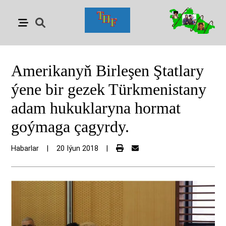
Amerikanyň Birleşen Ştatlary
ýene bir gezek Türkmenistany
adam hukuklaryna hormat
goýmaga çagyrdy.
Habarlar
|
20 Iýun 2018
|